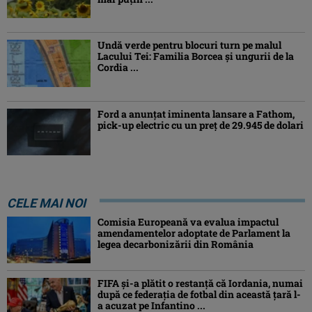
Undă verde pentru blocuri turn pe malul
Lacului Tei: Familia Borcea și ungurii de la
Cordia ...
Ford a anunțat iminenta lansare a Fathom,
pick-up electric cu un preț de 29.945 de dolari
CELE MAI NOI
Comisia Europeană va evalua impactul
amendamentelor adoptate de Parlament la
legea decarbonizării din România
FIFA și-a plătit o restanță că Iordania, numai
după ce federația de fotbal din această țară l-
a acuzat pe Infantino ...