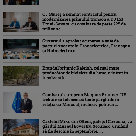
CJ Mureș a semnat contractul pentru
modernizarea primului tronson a DJ 153
Ernei-Sovata, cu o valoare de peste 225 de
milioane ...
Guvernul a aprobat ocuparea a sute de
posturi vacante la Transelectrica, Transgaz
și Hidroelectrica
Brandul britanic Raleigh, cel mai mare
producător de biciclete din lume, a intrat în
insolvență
Comisarul european Magnus Brunner: UE
trebuie să folosească toate pârghiile în
relația cu Marocul, inclusiv politica ...
Castelul Miko din Olteni, județul Covasna, va
găzdui Muzeul Ecvestru Secuiesc, urmând
să fie deschis în septembrie. ...