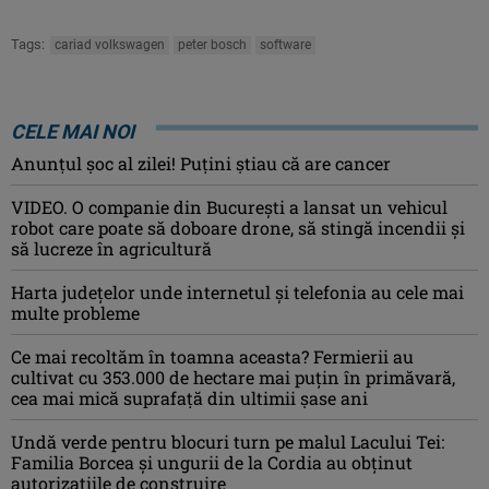
Tags:
cariad volkswagen
peter bosch
software
CELE MAI NOI
Anunţul şoc al zilei! Puţini ştiau că are cancer
VIDEO. O companie din București a lansat un vehicul
robot care poate să doboare drone, să stingă incendii și
să lucreze în agricultură
Harta județelor unde internetul și telefonia au cele mai
multe probleme
Ce mai recoltăm în toamna aceasta? Fermierii au
cultivat cu 353.000 de hectare mai puțin în primăvară,
cea mai mică suprafață din ultimii șase ani
Undă verde pentru blocuri turn pe malul Lacului Tei:
Familia Borcea și ungurii de la Cordia au obținut
autorizațiile de construire