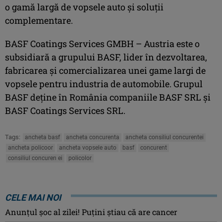
o gamă largă de vopsele auto şi soluţii
complementare.
BASF Coatings Services GMBH – Austria este o
subsidiară a grupului BASF, lider în dezvoltarea,
fabricarea şi comercializarea unei game largi de
vopsele pentru industria de automobile. Grupul
BASF deţine în România companiile BASF SRL şi
BASF Coatings Services SRL.
Tags:
ancheta basf
ancheta concurenta
ancheta consiliul concurentei
ancheta policoor
ancheta vopsele auto
basf
concurent
consiliul concuren ei
policolor
CELE MAI NOI
Anunţul şoc al zilei! Puţini ştiau că are cancer