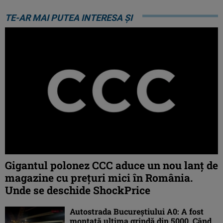
TE-AR MAI PUTEA INTERESA ȘI
Gigantul polonez CCC aduce un nou lanț de
magazine cu prețuri mici în România.
Unde se deschide ShockPrice
Autostrada Bucureștiului A0: A fost
montată ultima grindă din 5000. Când