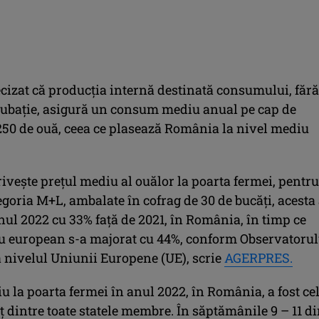
ecizat că producţia internă destinată consumului, fără
cubaţie, asigură un consum mediu anual pe cap de
 250 de ouă, ceea ce plasează România la nivel mediu
riveşte preţul mediu al ouălor la poarta fermei, pentru
egoria M+L, ambalate în cofrag de 30 de bucăţi, acesta
nul 2022 cu 33% faţă de 2021, în România, în timp ce
u european s-a majorat cu 44%, conform Observatorul
a nivelul Uniunii Europene (UE), scrie
AGERPRES.
u la poarta fermei în anul 2022, în România, a fost ce
 dintre toate statele membre. În săptămânile 9 – 11 d