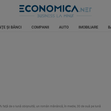
ŢE ŞI BĂNCI
COMPANII
AUTO
IMOBILIARE
B
% faţă de o lună obişnuită; un român mănâncă, în medie, 30 de ouă pe lună