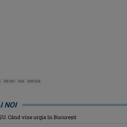
a
ilie van
oua
pret oua
I NOI
U. Când vine urgia în Bucureşti