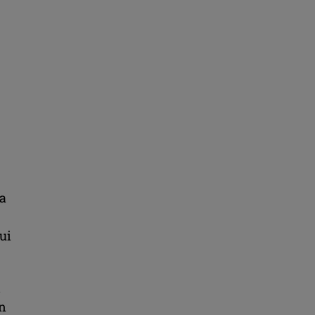
 a
ui
l
in