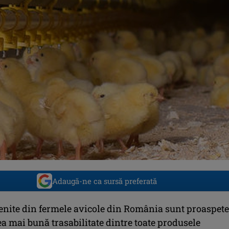
Adaugă-ne ca sursă preferată
enite din fermele avicole din România sunt proaspete
ea mai bună trasabilitate dintre toate produsele