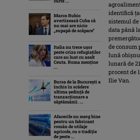
curte ...
agroaliment
identifică ţ
Marco Rubio
avertizează Cuba că
sistemul de
nu mai are nicio
data până la
„supapă de scăpare”
premergătoar
de consum pe
Italia nu trece ușor
peste criza refugiaților
lună obişnu
care au luat cu asalt
Ceuta. Roma menține
lunară de 21
...
procent de 
Ilie Van.
Bursa de la București a
închis în scădere
ultima ședință de
tranzacționare a
săptămânii. ...
Afacerile nu merg bine
pentru un fabricant
român de utilaje
agricole, cu o tradiție
de peste ...