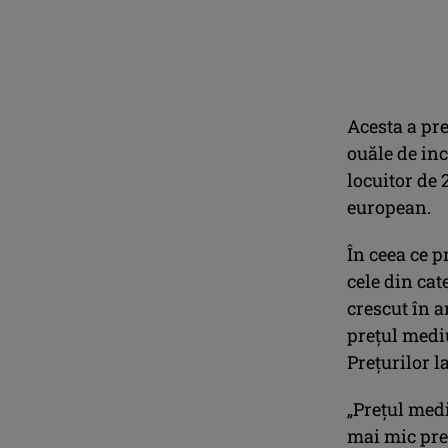
Acesta a pr
ouăle de in
locuitor de
european.
În ceea ce p
cele din cat
crescut în a
preţul medi
Preţurilor l
„Preţul medi
mai mic preţ