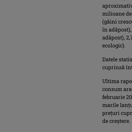
aproximativ
milioane de 
(găini cresc
în adăpost),
adăpost), 2,
ecologic).
Datele stati
cuprinsă înt
Ultima rapor
consum arat
februarie 20
marile lanţ
preţuri cupr
de creştere.