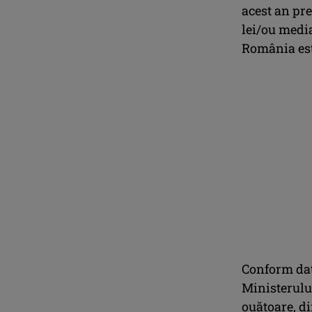
acest an pre
lei/ou media
România este
Conform date
Ministerulu
ouătoare, di