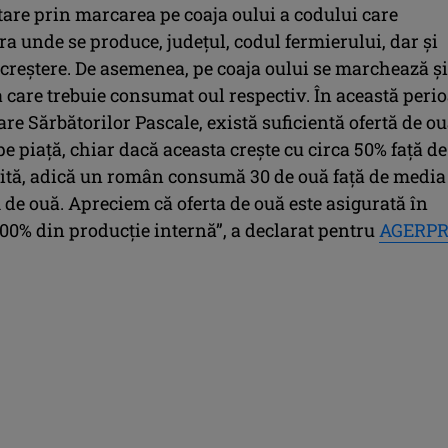
are prin marcarea pe coaja oului a codului care
ara unde se produce, judeţul, codul fermierului, dar şi
 creştere. De asemenea, pe coaja oului se marchează şi
 care trebuie consumat oul respectiv. În această peri
e Sărbătorilor Pascale, există suficientă ofertă de o
 piaţă, chiar dacă aceasta creşte cu circa 50% faţă de
ită, adică un român consumă 30 de ouă faţă de media
 de ouă. Apreciem că oferta de ouă este asigurată în
100% din producţie internă”, a declarat pentru
AGERPR