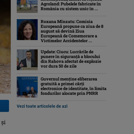
Agroland: Pubelele fabricate în
România cu sistem unic în ...
Roxana Mînzatu: Comisia
Europeană propune ca ziua de 8
august să devină Ziua
Europeană de Comemorare a
Victimelor Accidentelor ...
Update: Ciucu: Lucrările de
punere în siguranță a blocului
din Rahova afectat de explozie
vor dura 50 de zile
Guvernul menține eliberarea
gratuită a primei cărţi
electronice de identitate, în limita
fondurilor alocate prin PNRR
Vezi toate articolele de azi
 şi