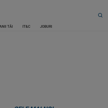
ANII TĂI
IT&C
JOBURI