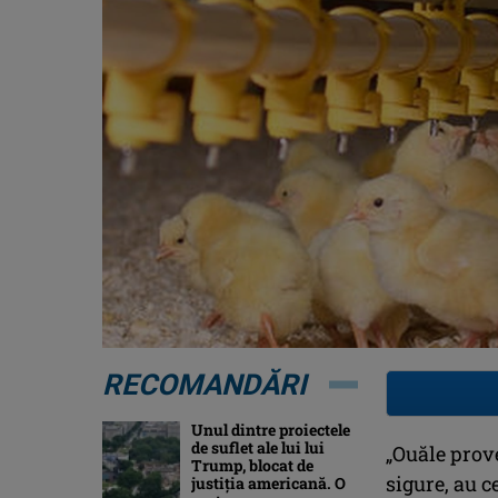
RECOMANDĂRI
Unul dintre proiectele
de suflet ale lui lui
„Ouăle prov
Trump, blocat de
sigure, au c
justiția americană. O