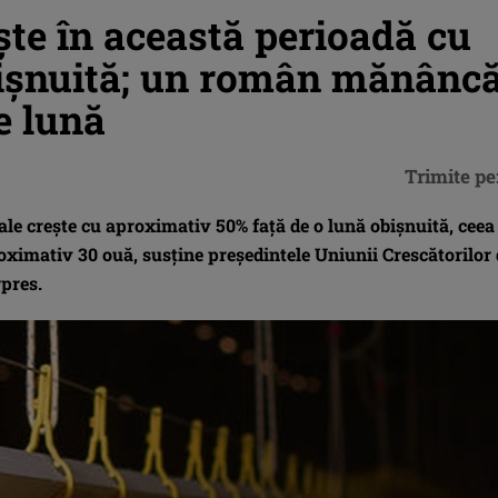
te în această perioadă cu
bişnuită; un român mănâncă
e lună
Trimite pe
le creşte cu aproximativ 50% faţă de o lună obişnuită, ceea
imativ 30 ouă, susţine preşedintele Uniunii Crescătorilor 
rpres.