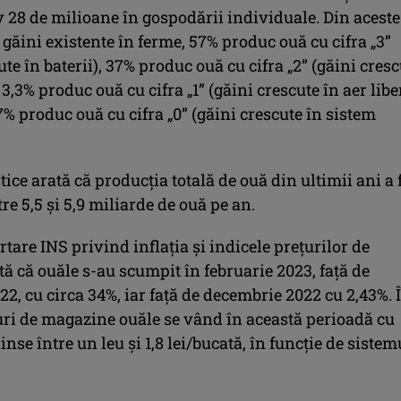
 28 de milioane în gospodării individuale. Din aceste
găini existente în ferme, 57% produc ouă cu cifra „3”
ute în baterii), 37% produc ouă cu cifra „2” (găini cres
 3,3% produc ouă cu cifra „1” (găini crescute în aer libe
7% produc ouă cu cifra „0” (găini crescute în sistem
stice arată că producţia totală de ouă din ultimii ani a 
re 5,5 şi 5,9 miliarde de ouă pe an.
tare INS privind inflaţia şi indicele preţurilor de
ă că ouăle s-au scumpit în februarie 2023, faţă de
22, cu circa 34%, iar faţă de decembrie 2022 cu 2,43%. 
uri de magazine ouăle se vând în această perioadă cu
inse între un leu şi 1,8 lei/bucată, în funcţie de sistem