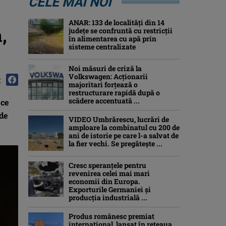
CELE MAI NOI
ANAR: 133 de localități din 14
,
județe se confruntă cu restricții
în alimentarea cu apă prin
sisteme centralizate
Noi măsuri de criză la
Volkswagen: Acționarii
:
majoritari forțează o
restructurare rapidă după o
scădere accentuată ...
 ce
de
VIDEO Umbrărescu, lucrări de
amploare la combinatul cu 200 de
ani de istorie pe care l-a salvat de
la fier vechi. Se pregătește ...
Cresc speranțele pentru
revenirea celei mai mari
economii din Europa.
Exporturile Germaniei și
producția industrială ...
Produs românesc premiat
internațional, lansat în rețeaua