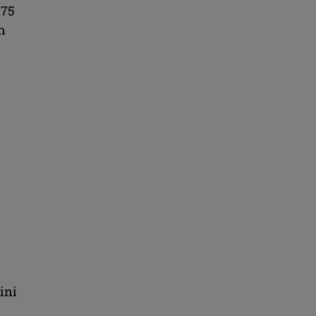
,75
n
ini