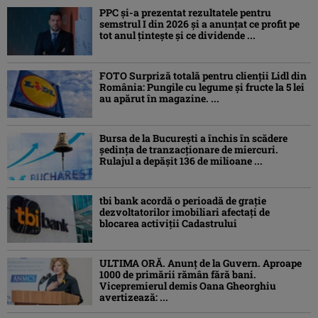
PPC și-a prezentat rezultatele pentru
semstrul I din 2026 și a anunțat ce profit pe
tot anul țintește și ce dividende ...
FOTO Surpriză totală pentru clienții Lidl din
România: Pungile cu legume și fructe la 5 lei
au apărut în magazine. ...
Bursa de la București a închis în scădere
ședința de tranzacționare de miercuri.
Rulajul a depășit 136 de milioane ...
tbi bank acordă o perioadă de grație
dezvoltatorilor imobiliari afectați de
blocarea activiții Cadastrului
ULTIMA ORĂ. Anunț de la Guvern. Aproape
1000 de primării rămân fără bani.
Vicepremierul demis Oana Gheorghiu
avertizează: ...