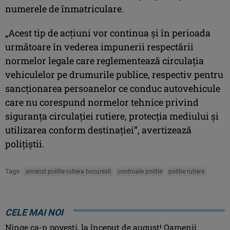
numerele de înmatriculare.
„Acest tip de acţiuni vor continua şi în perioada
următoare în vederea impunerii respectării
normelor legale care reglementează circulaţia
vehiculelor pe drumurile publice, respectiv pentru
sancţionarea persoanelor ce conduc autovehicule
care nu corespund normelor tehnice privind
siguranţa circulaţiei rutiere, protecţia mediului şi
utilizarea conform destinaţiei”, avertizează
poliţiştii.
Tags:
amenzi politie rutiera bucuresti
controale politie
politie rutiera
CELE MAI NOI
Ninge ca-n povești, la început de august! Oamenii