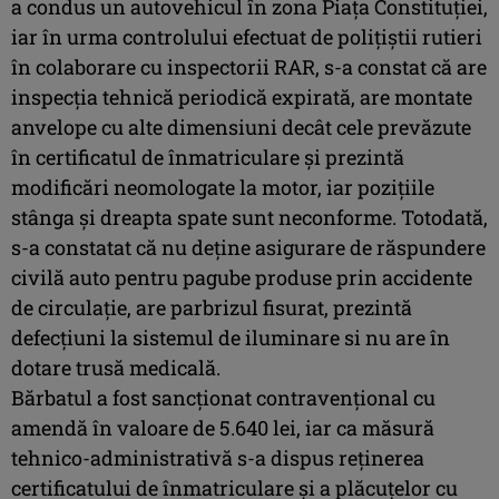
a condus un autovehicul în zona Piaţa Constituţiei,
iar în urma controlului efectuat de poliţiştii rutieri
în colaborare cu inspectorii RAR, s-a constat că are
inspecţia tehnică periodică expirată, are montate
anvelope cu alte dimensiuni decât cele prevăzute
în certificatul de înmatriculare şi prezintă
modificări neomologate la motor, iar poziţiile
stânga şi dreapta spate sunt neconforme. Totodată,
s-a constatat că nu deţine asigurare de răspundere
civilă auto pentru pagube produse prin accidente
de circulaţie, are parbrizul fisurat, prezintă
defecţiuni la sistemul de iluminare si nu are în
dotare trusă medicală.
Bărbatul a fost sancţionat contravenţional cu
amendă în valoare de 5.640 lei, iar ca măsură
tehnico-administrativă s-a dispus reţinerea
certificatului de înmatriculare şi a plăcuţelor cu