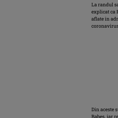
La randul s
explicat ca 
aflate in a
coronavirusu
Din aceste 
Babes, iar r