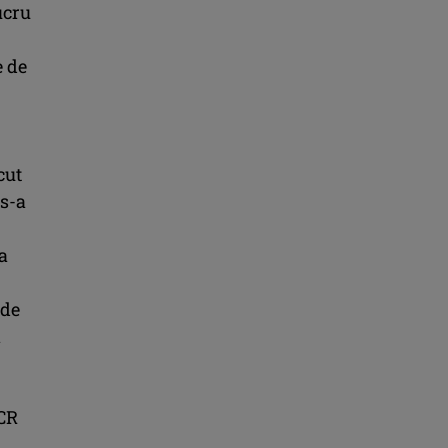
ucru
e de
cut
 s-a
a
 de
n
PCR