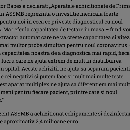
tor Babes a declarat: „Aparatele achizitionate de Prim
rin ASSMB reprezinta o investitie medicala foarte
pentru noi in ceea ce priveste diagnosticul cu noul
 Ma refer la capacitatea de testare in masa – fiind vo
tractor automat care ne va creste capacitatea si vitez
a mai multor probe simultan pentru noul coronavirus 
 capacitatea noastra de a diagnostica mai rapid, fieca
, lucru care ne ajuta extrem de mult in distribuirea
in spital. Aceste achizitii ne ajuta sa separam pacienti
e cei negativi si putem face si mult mai multe teste.
cest aparat multiplex ne ajuta sa diferentiem mai mul
rmeni pentru fiecare pacient, printre care si noul
.”
zent ASSMB a achizitionat echipamente si dezinfecta
de aproximativ 2,4 milioane euro