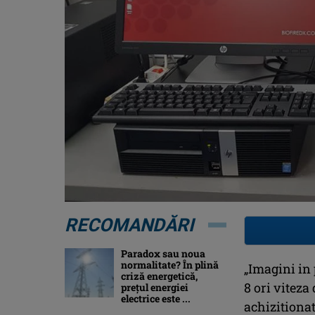
RECOMANDĂRI
Paradox sau noua
normalitate? În plină
„Imagini in
criză energetică,
8 ori viteza
prețul energiei
electrice este ...
achizitionat