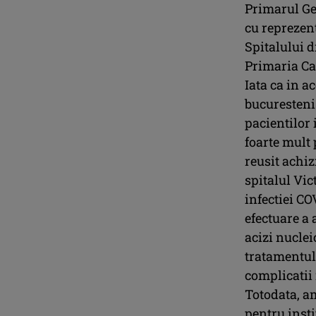
Primarul Gen
cu reprezen
Spitalului d
Primaria Cap
Iata ca in a
bucuresteni 
pacientilor 
foarte mult 
reusit achi
spitalul Vi
infectiei CO
efectuare a 
acizi nuclei
tratamentul
complicatii 
Totodata, a
pentru insti