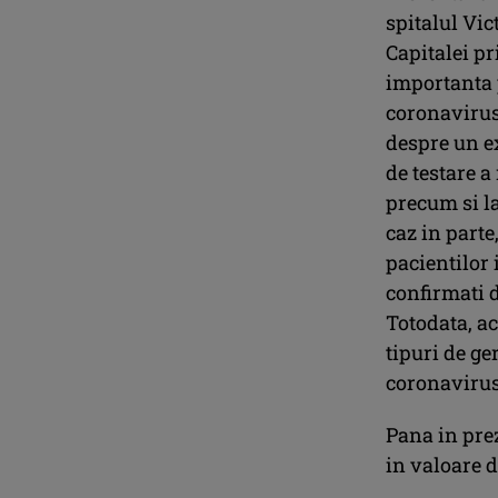
spitalul Vic
Capitalei p
importanta 
coronavirus.
despre un ex
de testare 
precum si la
caz in parte
pacientilor 
confirmati d
Totodata, a
tipuri de ge
coronavirus
Pana in pre
in valoare 