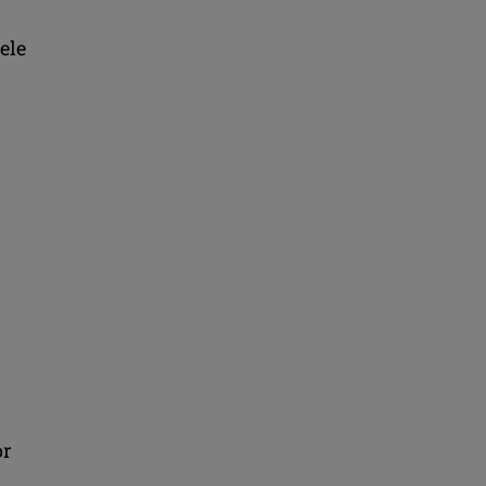
ele
or