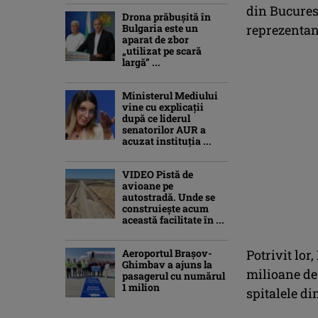
din Bucurest
Drona prăbuşită în
Bulgaria este un
reprezentan
aparat de zbor
„utilizat pe scară
largă” ...
Ministerul Mediului
vine cu explicații
după ce liderul
senatorilor AUR a
acuzat instituția ...
VIDEO Pistă de
avioane pe
autostradă. Unde se
construiește acum
această facilitate în ...
Aeroportul Brașov-
Potrivit lor
Ghimbav a ajuns la
milioane de
pasagerul cu numărul
1 milion
spitalele di