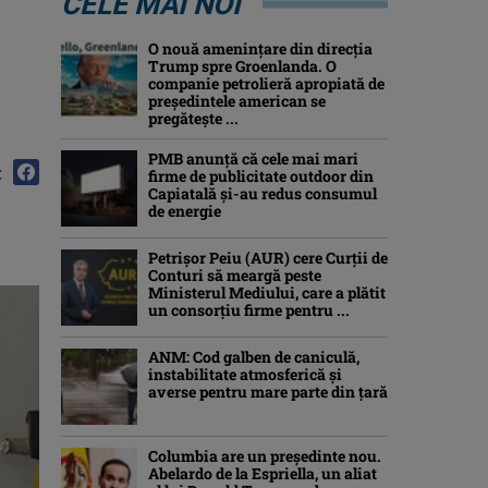
CELE MAI NOI
O nouă amenințare din direcția
Trump spre Groenlanda. O
companie petrolieră apropiată de
președintele american se
pregătește ...
PMB anunță că cele mai mari
:
firme de publicitate outdoor din
Capiatală și-au redus consumul
de energie
Petrişor Peiu (AUR) cere Curții de
Conturi să meargă peste
Ministerul Mediului, care a plătit
un consorţiu firme pentru ...
ANM: Cod galben de caniculă,
instabilitate atmosferică și
averse pentru mare parte din țară
Columbia are un președinte nou.
Abelardo de la Espriella, un aliat