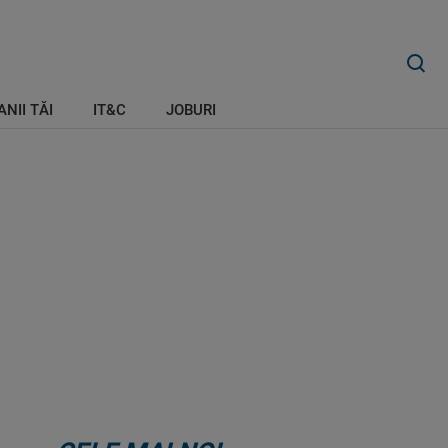
ANII TĂI
IT&C
JOBURI