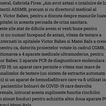
eral, Gabriela Firea: „Am avut astazi o intalnire de l
tantii ASSMB, precum si cu directorul medical al
r. Victor Babes, pentru a discuta despre masurile luat
italei in aceasta perioada de criza sanitara.
ceste zile atat de dificile avem si vesti bune pentru
si nu numai! Incepand de astazi, viteza de testare a
internati in spitalele Victor Babes si Matei Bals a cres
pentru ca, datorita proiectelor votate in cadrul CGMB,
zitionarea a 4 aparate medicale ultramoderne, pentru
ctor Babes: 2 aparate PCR de diagnosticare moleculara 
VID 19; un aparat care permite o viteza mai mare de
analizelor de testare (un sistem de extractie automata
ci) si un aparat de hemodiafiltrare care va fi utilizat i
 pacientilor bolnavi de COVID-19 care dezvolta
renale, intrucat acesta suplineste functia rinchilor.
m alocat fonduri pentru achizitia altor doua aparate 
tutul Matei Bals.