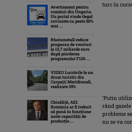
turc în curs
Avertisment pentru
românii din Ungaria.
Un portal vinde ilegal
roviniete cu peste 50%
mai ...
Rheinmetall reduce
prognoza de venituri
la 13,7 miliarde euro
după pierderea
programului F126 ...
VIDEO Lucrările la un
drum turistic din
Carpații Meridionali,
realizate 35%
‘Putin utili
Chisăliță, AEI:
rând gazele
România ar fi trebuit
să pună în funcțiune
probleme se
noile capacități de
producție ...
nu se va con