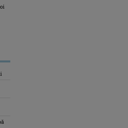
oi
i
pă