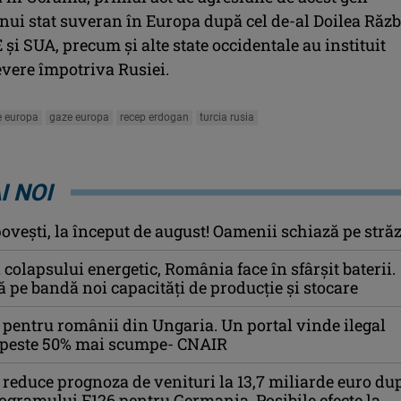
nui stat suveran în Europa după cel de-al Doilea Răzb
şi SUA, precum şi alte state occidentale au instituit
evere împotriva Rusiei.
e europa
gaze europa
recep erdogan
turcia rusia
I NOI
ovești, la început de august! Oamenii schiază pe străz
colapsului energetic, România face în sfârșit baterii.
pe bandă noi capacități de producție și stocare
pentru românii din Ungaria. Un portal vinde ilegal
u peste 50% mai scumpe- CNAIR
reduce prognoza de venituri la 13,7 miliarde euro du
ogramului F126 pentru Germania. Posibile efecte la