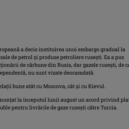
opeană a decis instituirea unui embargo gradual la
sale de petrol şi produse petroliere ruseşti. Ea a pus
ţionării de cărbune din Rusia, dar gazele ruseşti, de c
 dependentă, nu sunt vizate deocamdată.
elaţii bune atât cu Moscova, cât şi cu Kievul.
nunţat la începutul lunii august un acord privind pla
ruble pentru livrările de gaze ruseşti către Turcia.