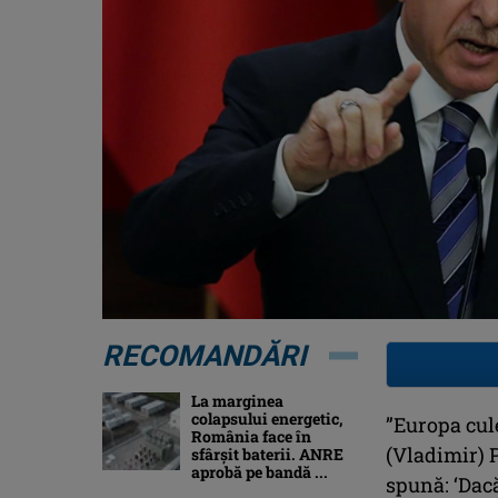
RECOMANDĂRI
La marginea
colapsului energetic,
”Europa cul
România face în
(Vladimir) P
sfârșit baterii. ANRE
aprobă pe bandă ...
spună: ‘Dacă