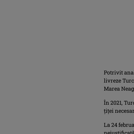
Potrivit ana
livreze Tur
Marea Neag
În 2021, Tur
ţiţei necesa
La 24 febru
nejustificat