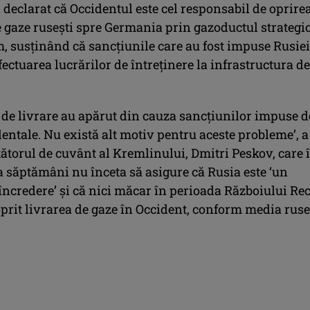
declarat că Occidentul este cel responsabil de oprire
e gaze ruseşti spre Germania prin gazoductul strategi
, susţinând că sancţiunile care au fost impuse Rusiei
ectuarea lucrărilor de întreţinere la infrastructura de
 de livrare au apărut din cauza sancţiunilor impuse d
dentale. Nu există alt motiv pentru aceste probleme’, a
ătorul de cuvânt al Kremlinului, Dmitri Peskov, care 
 săptămâni nu înceta să asigure că Rusia este ‘un
încredere’ şi că nici măcar în perioada Războiului Rec
prit livrarea de gaze în Occident, conform media ruse