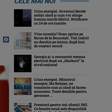
CELE MAI NOI
Criza energiei. Guvernul decide
astăzi când și cum vor stinge
lumina marile fabrici. Notificare
cu 24 de ore înainte
Vine corecția? Roșu aprins pe
Bursa de la București. Toți indicii
:
au deschis pe minus, după luni
de creșteri record
Georgia şi-a reconectat rețeaua
electrică după un „blackout” la
nivel naţional
Criza energiei. Ministrul
energiei, Ilie Bolojan, ne
transmite cum și când să facem
economie. Toate detaliile pentru
persoane ...
Premieră pentru toți clienții ING.
Ce funcție nouă este disponibilă