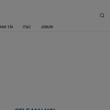
ANII TĂI
IT&C
JOBURI