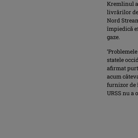
Kremlinul a 
livrărilor d
Nord Stream
împiedică ef
gaze.
‘Problemele
statele occi
afirmat purt
acum câteva
furnizor de 
URSS nu a o