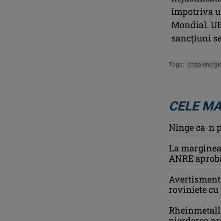
împotriva u
Mondial. UE 
sancţiuni s
Tags:
criza energi
CELE MA
Ninge ca-n p
La marginea 
ANRE aprobă 
Avertisment 
roviniete c
Rheinmetall 
pierderea pr