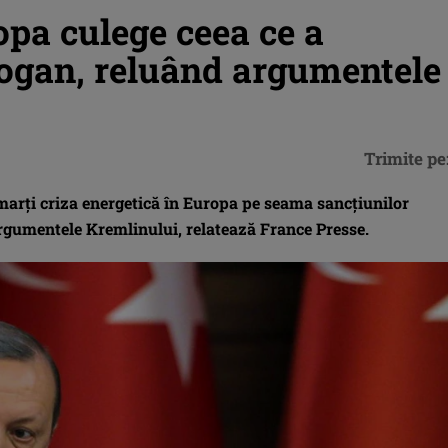
opa culege ceea ce a
ogan, reluând argumentele
Trimite pe
arţi criza energetică în Europa pe seama sancţiunilor
argumentele Kremlinului, relatează France Presse.