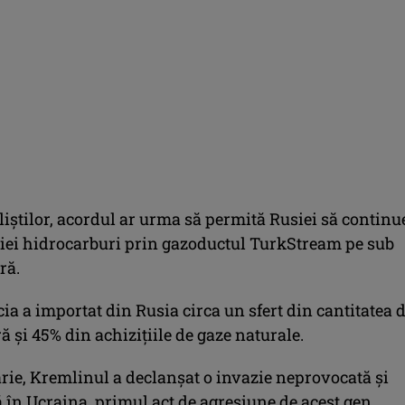
liştilor, acordul ar urma să permită Rusiei să continu
ciei hidrocarburi prin gazoductul TurkStream pe sub
ră.
cia a importat din Rusia circa un sfert din cantitatea 
ră şi 45% din achiziţiile de gaze naturale.
arie, Kremlinul a declanşat o invazie neprovocată şi
ă în Ucraina, primul act de agresiune de acest gen