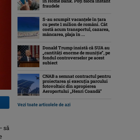
în Home Bank. Poți bloca instant
fraudele
S-au scumpit vacanțele în țara
cu peste 1 milion de români. Cât
costă acum transportul, cazarea,
mâncarea, plaja în ...
Donald Trump insistă că SUA au
„cantităţi enorme de muniţie”, pe
fondul controverselor pe acest
subiect
CNAB a semnat contractul pentru
proiectarea şi execuţia parcului
fotovoltaic din apropierea
Aeroportului „Henri Coandă”
Vezi toate articolele de azi
– să
e