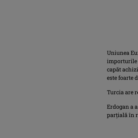
Uniunea Eur
importurile 
capăt achizi
este foarte
Turcia are r
Erdogan a a
parţială în 