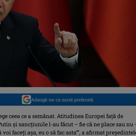
Adaugă-ne ca sursă preferată
ege ceea ce a semănat. Atitudinea Europei faţă de
utin şi sancţiunile l-au făcut – fie că ne place sau nu 
 voi faceţi aşa, eu o să fac asta”’, a afirmat preşedintel