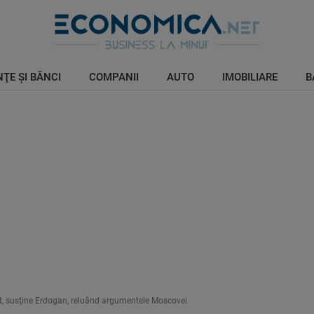
ŢE ŞI BĂNCI
COMPANII
AUTO
IMOBILIARE
B
t, susţine Erdogan, reluând argumentele Moscovei