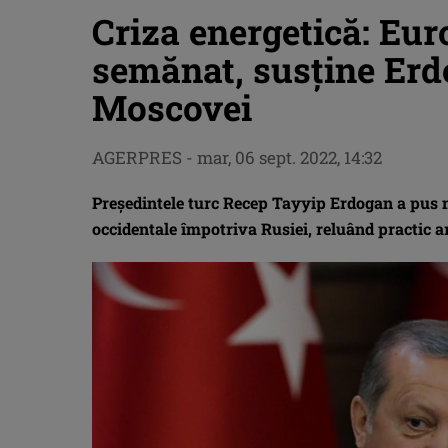
Criza energetică: Eur
semănat, susţine Erd
Moscovei
AGERPRES
-
mar, 06 sept. 2022, 14:32
Preşedintele turc Recep Tayyip Erdogan a pus m
occidentale împotriva Rusiei, reluând practic 