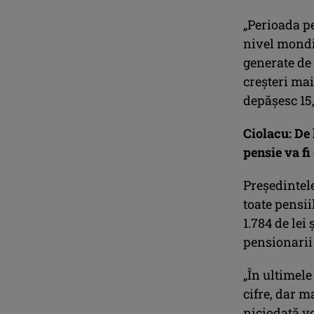
„Perioada p
nivel mondia
generate de 
creşteri mai
depăşesc 15,
Ciolacu: De 
pensie va fi 
Preşedintele
toate pensii
1.784 de lei
pensionarii 
„În ultimele
cifre, dar m
niciodată vo