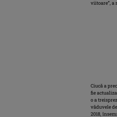
viitoare”, a
Ciucă a prec
fie actualiz
o a treispre
văduvele de 
2018, însem