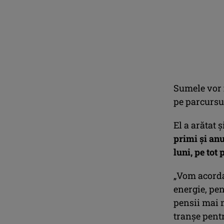
Sumele vor f
pe parcursu
El a arătat 
primi şi anu
luni, pe tot
„Vom acorda 
energie, pen
pensii mai m
tranşe pentr