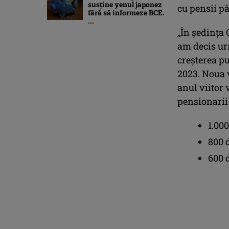
susține yenul japonez
cu pensii pâ
fără să informeze BCE.
...
„În şedinţa 
am decis urm
creşterea pu
2023. Noua va
anul viitor 
pensionarii 
1.000
800 d
600 d