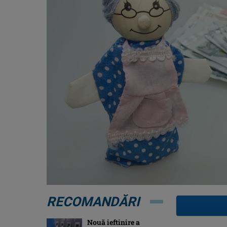
RECOMANDĂRI
Nouă ieftinire a