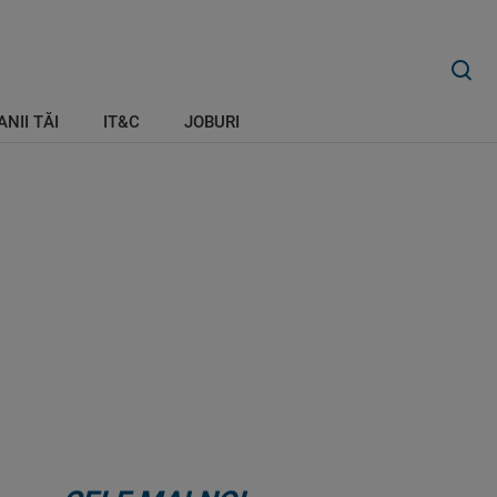
ANII TĂI
IT&C
JOBURI