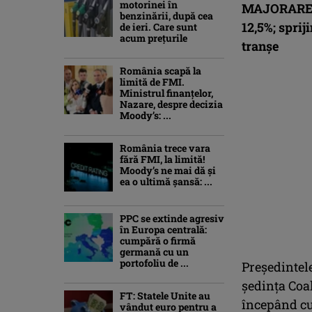
motorinei în
MAJORARE 
benzinării, după cea
12,5%; sprij
de ieri. Care sunt
acum prețurile
tranşe
România scapă la
limită de FMI.
Ministrul finanțelor,
Nazare, despre decizia
Moody’s: ...
România trece vara
fără FMI, la limită!
Moody’s ne mai dă și
ea o ultimă șansă: ...
PPC se extinde agresiv
în Europa centrală:
cumpără o firmă
germană cu un
portofoliu de ...
Preşedintele
şedinţa Coal
FT: Statele Unite au
începând cu
vândut euro pentru a