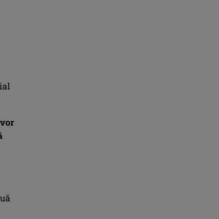
ial
 vor
ă
ouă