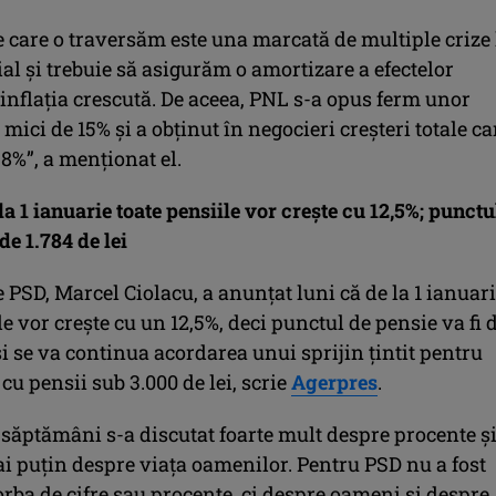
e care o traversăm este una marcată de multiple crize 
l şi trebuie să asigurăm o amortizare a efectelor
inflaţia crescută. De aceea, PNL s-a opus ferm unor
 mici de 15% şi a obţinut în negocieri creşteri totale ca
8%”, a menţionat el.
la 1 ianuarie toate pensiile vor creşte cu 12,5%; punctu
de 1.784 de lei
 PSD, Marcel Ciolacu, a anunţat luni că de la 1 ianuar
le vor creşte cu un 12,5%, deci punctul de pensie va fi 
 şi se va continua acordarea unui sprijin ţintit pentru
cu pensii sub 3.000 de lei, scrie
Agerpres
.
 săptămâni s-a discutat foarte mult despre procente ş
ai puţin despre viaţa oamenilor. Pentru PSD nu a fost
rba de cifre sau procente, ci despre oameni şi despre