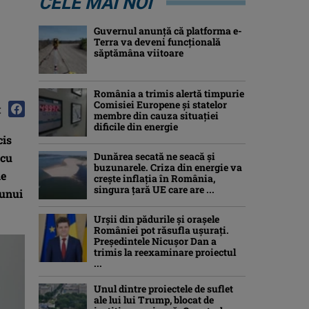
CELE MAI NOI
Guvernul anunță că platforma e-
Terra va deveni funcţională
săptămâna viitoare
România a trimis alertă timpurie
Comisiei Europene și statelor
:
membre din cauza situației
dificile din energie
cis
Dunărea secată ne seacă și
 cu
buzunarele. Criza din energie va
ie
crește inflația în România,
singura țară UE care are ...
 unui
Urșii din pădurile și orașele
României pot răsufla ușurați.
Președintele Nicușor Dan a
trimis la reexaminare proiectul
...
Unul dintre proiectele de suflet
ale lui lui Trump, blocat de