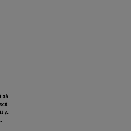
i să
ască
i şi
n