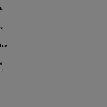
la
re
l de
ie
de
i