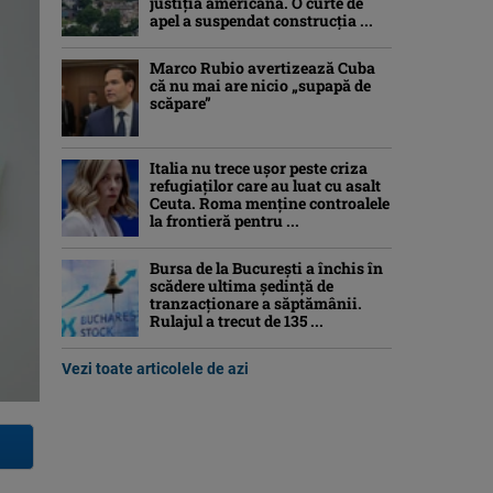
justiția americană. O curte de
apel a suspendat construcția ...
Marco Rubio avertizează Cuba
că nu mai are nicio „supapă de
scăpare”
Italia nu trece ușor peste criza
refugiaților care au luat cu asalt
Ceuta. Roma menține controalele
la frontieră pentru ...
Bursa de la București a închis în
scădere ultima ședință de
tranzacționare a săptămânii.
Rulajul a trecut de 135 ...
Vezi toate articolele de azi