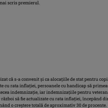
 mai scris premierul.
izat că s-a convenit şi ca alocaţiile de stat pentru copi
ate cu rata inflaţiei, persoanele cu handicap să prime
zecea indemnizaţie, iar indemnizaţiile pentru veterani
război să fie actualizate cu rata inflaţiei, începând di
nând o creştere totală de aproximativ 30 de procente.