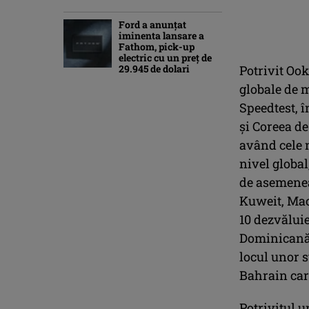
Ford a anunțat
iminenta lansare a
Fathom, pick-up
electric cu un preț de
29.945 de dolari
Potrivit Ook
globale de 
Speedtest, î
și Coreea de
având cele 
nivel global
de asemenea
Kuweit, Mac
10 dezvălui
Dominicană ș
locul unor 
Bahrain car
Potrivitul u