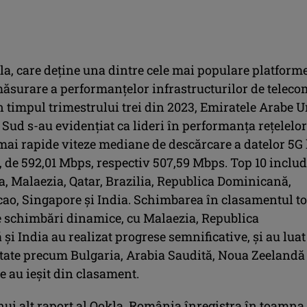
la, care deţine una dintre cele mai populare platform
măsurare a performanţelor infrastructurilor de teleco
n timpul trimestrului trei din 2023, Emiratele Arabe U
 Sud s-au evidențiat ca lideri în performanța rețelelor
mai rapide viteze mediane de descărcare a datelor 5G 
, de 592,01 Mbps, respectiv 507,59 Mbps. Top 10 includ
, Malaezia, Qatar, Brazilia, Republica Dominicană,
ao, Singapore și India. Schimbarea în clasamentul t
e schimbări dinamice, cu Malaezia, Republica
i India au realizat progrese semnificative, și au luat
state precum Bulgaria, Arabia Saudită, Noua Zeelandă 
e au ieșit din clasament.
nui alt raport al Ookla, România înregistra în toamna