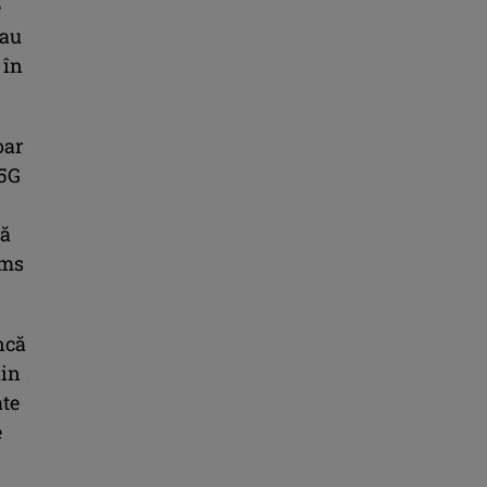
e
 au
 în
oar
 5G
că
 ms
ncă
din
ate
e