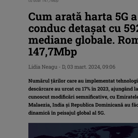
cu doar 147,7Mbp
Cum arată harta 5G a
conduc detașat cu 59
mediane globale. Rom
147,7Mbp
Lidia Neagu
-
D, 03 mart. 2024, 09:06
Numărul țărilor care au implementat tehnologia
descărcare au urcat cu 17% în 2023, ajungând l
cunoscut modificări semnificative, cu Emiratel
Malaezia, India și Republica Dominicană au făc
dinamică în peisajul global al 5G.