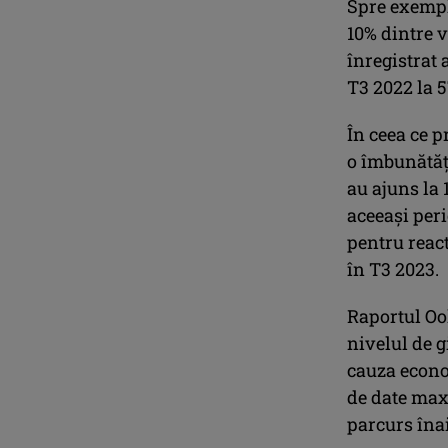
Spre exempl
10% dintre v
înregistrat 
T3 2022 la 
În ceea ce p
o îmbunătăț
au ajuns la 
aceeași peri
pentru react
în T3 2023.
Raportul Ook
nivelul de g
cauza econom
de date max
parcurs înai