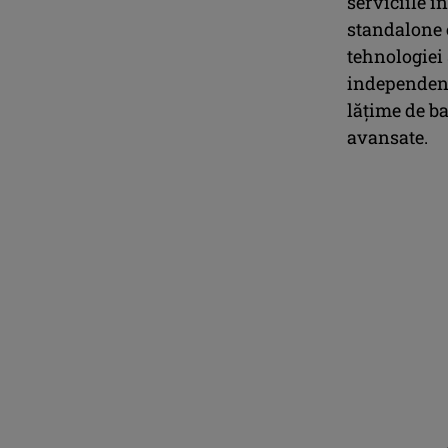
serviciile 
standalone 
tehnologiei 
independent
lățime de ba
avansate.