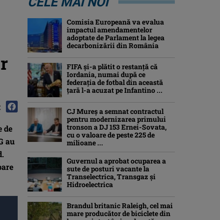
CELE MAI NOI
Comisia Europeană va evalua
impactul amendamentelor
adoptate de Parlament la legea
decarbonizării din România
r
FIFA și-a plătit o restanță că
Iordania, numai după ce
federația de fotbal din această
țară l-a acuzat pe Infantino ...
:
CJ Mureș a semnat contractul
pentru modernizarea primului
tronson a DJ 153 Ernei-Sovata,
e de
cu o valoare de peste 225 de
G au
milioane ...
d.
Guvernul a aprobat ocuparea a
bare
sute de posturi vacante la
Transelectrica, Transgaz și
Hidroelectrica
Brandul britanic Raleigh, cel mai
mare producător de biciclete din