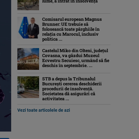
lume, a intrat în insolvență
Comisarul european Magnus
Brunner: UE trebuie să
folosească toate pârghiile în
relația cu Marocul, inclusiv
politica ...
Castelul Miko din Olteni, județul
Covasna, va găzdui Muzeul
Ecvestru Secuiesc, urmând să fie
deschis în septembrie. ...
STB a depus la Tribunalul
București cererea deschiderii
procedurii de insolvență.
Societatea dă asigurări că
activitatea ...
Vezi toate articolele de azi