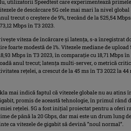
u, utilizatorii Speedtest care experimentează primel
itezele de descărcare 5G cele mai mari la nivel global
anul trecut o creștere de 9%, trecând de la 525,54 Mbps
573,12 Mbps în T3 2023.
rivește viteza de încărcare și latența, s-a înregistrat d
ire foarte modestă de 1%. Vitezele mediane de upload
18,93 Mbps în T3 2023, în comparație cu 18,71 Mbps în
oadă anul trecut; latența multi-server, o metrică criti
ivitatea rețelei, a crescut de la 45 ms în T3 2022 la 44
la mai indică faptul că vitezele globale nu au atins î
igabit, promis de această tehnologie, în primul rând 
iei rețelei. 5G a fost inițial proiectat pentru a oferi r
ime de până la 20 Gbps, dar mai este un drum lung d
nte ca vitezele de gigabit să devină ”noul normal”.