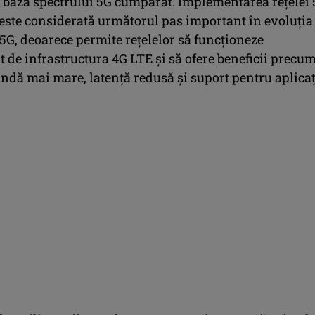
în baza spectrului 5G cumpărat. Implementarea rețelei
este considerată următorul pas important în evoluția
5G, deoarece permite rețelelor să funcționeze
 de infrastructura 4G LTE și să ofere beneficii precu
ndă mai mare, latență redusă și suport pentru aplicaț