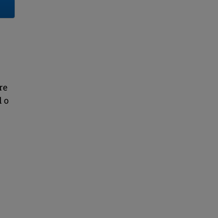
re
d o