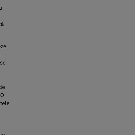
u
.
tă
eze
G
 se
de
 O
tele