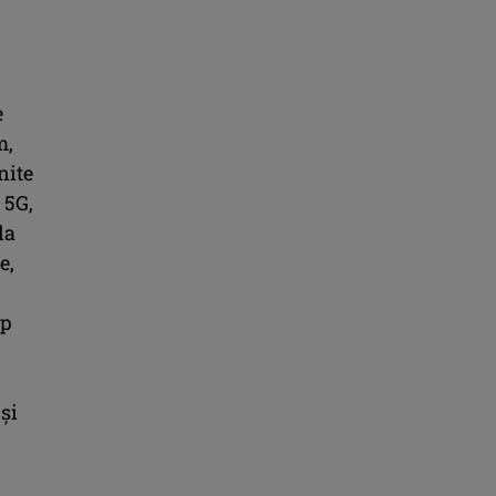
e
m,
nite
 5G,
la
e,
op
și