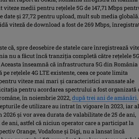
t viteze medii pentru reţelele 5G de 147,71 Mbps pentr
 date şi 27,72 pentru upload, mult sub media globală
idă viteză de download a fost de 269 Mbps, înregistra
ste că, spre deosebire de statele care înregistrează vit
a nu a făcut încă tranziția completă către rețelele 5
 Aceasta înseamnă că infrastructura 5G din România
 pe rețelele 4G LTE existente, ceea ce poate limita
pentru viteze mai mari și caracteristici avansate ale
Licitația pentru acordarea spectrului a fost organizată 
e române, în noiembrie 2022,
după trei ani de amânări
.
epturile de utilizare au intrat în vigoare în 2023, iar al
n 2026 și vor avea durata de valabilitate de 25 de ani,
 de ani, astfel că niciun operator care a participat la
espectiv Orange, Vodafone și Digi, nu a lansat încă