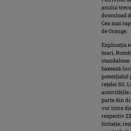
anului trecu
download de
Cea mai rap
de Orange.
Explicația e
mari, Români
standalone.
bazează încă
potențialul 
rețelei 5G. 
autoritățil
parte din dr
vor intra di
respectiv 22
licitație, r