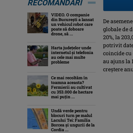
RECOMANDĂRI
VIDEO. O companie
din București a lansat
De asemenea,
un vehicul robot care
globale de d
poate să doboare
drone, să ...
20%, la 203
potrivit dat
Harta județelor unde
internetul și telefonia
coincide cu 
au cele mai multe
au ajuns la
probleme
creștere anu
Ce mai recoltăm în
toamna aceasta?
Fermierii au cultivat
cu 353.000 de hectare
mai puțin ...
Undă verde pentru
blocuri turn pe malul
Lacului Tei: Familia
Borcea și ungurii de la
Cordia ...