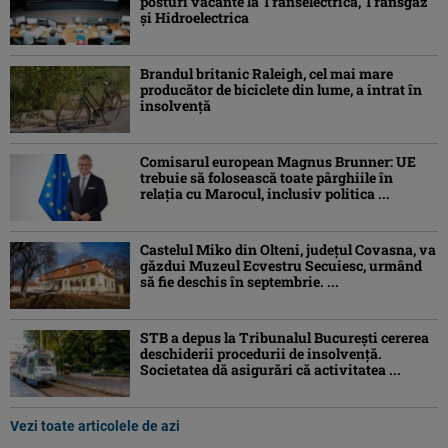
posturi vacante la Transelectrica, Transgaz
și Hidroelectrica
Brandul britanic Raleigh, cel mai mare
producător de biciclete din lume, a intrat în
insolvență
Comisarul european Magnus Brunner: UE
trebuie să folosească toate pârghiile în
relația cu Marocul, inclusiv politica ...
Castelul Miko din Olteni, județul Covasna, va
găzdui Muzeul Ecvestru Secuiesc, urmând
să fie deschis în septembrie. ...
STB a depus la Tribunalul București cererea
deschiderii procedurii de insolvență.
Societatea dă asigurări că activitatea ...
Vezi toate articolele de azi