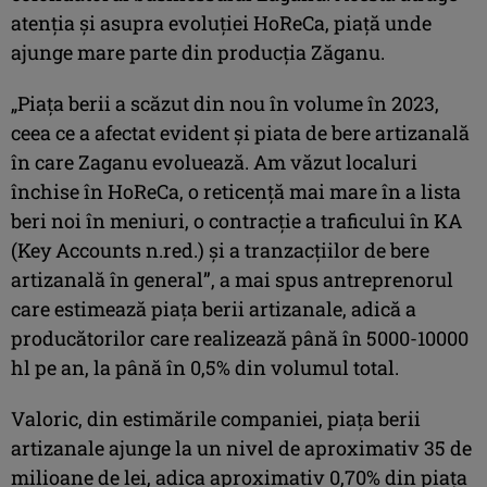
atenția și asupra evoluției HoReCa, piață unde
ajunge mare parte din producția Zăganu.
„Piața berii a scăzut din nou în volume în 2023,
ceea ce a afectat evident și piata de bere artizanală
în care Zaganu evoluează. Am văzut localuri
închise în HoReCa, o reticență mai mare în a lista
beri noi în meniuri, o contracție a traficului în KA
(Key Accounts n.red.) și a tranzacțiilor de bere
artizanală în general”, a mai spus antreprenorul
care estimează piața berii artizanale, adică a
producătorilor care realizează până în 5000-10000
hl pe an, la până în 0,5% din volumul total.
Valoric, din estimările companiei, piața berii
artizanale ajunge la un nivel de aproximativ 35 de
milioane de lei, adica aproximativ 0,70% din piața