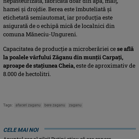
nepasteurizată, fabricată doar din apă, malţ,
hamei şi drojdie. Berea este îmbuteliată şi
etichetată semiautomat, iar producţia este
asigurată de o echipă mică de localnici din
comuna Măneciu-Ungureni.
Capacitatea de producție a microberăriei ce
se află
la poalele vârfului Zăganu din munţii Carpaţi,
aproape de staţiunea Cheia,
este de aproximativ de
8.000 de hectolitri.
Tags:
afaceri zaganu
bere zaganu
zaganu
CELE MAI NOI
Anunţul şoc al zilei! Puţini ştiau că are cancer