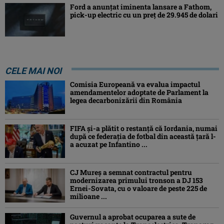
Ford a anunțat iminenta lansare a Fathom,
pick-up electric cu un preț de 29.945 de dolari
CELE MAI NOI
Comisia Europeană va evalua impactul
amendamentelor adoptate de Parlament la
legea decarbonizării din România
FIFA și-a plătit o restanță că Iordania, numai
după ce federația de fotbal din această țară l-
a acuzat pe Infantino ...
CJ Mureș a semnat contractul pentru
modernizarea primului tronson a DJ 153
Ernei-Sovata, cu o valoare de peste 225 de
milioane ...
Guvernul a aprobat ocuparea a sute de