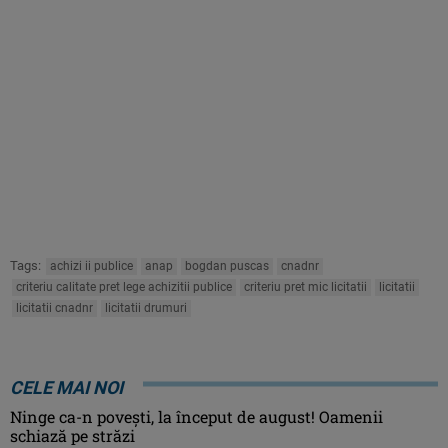
Tags:
achizi ii publice
anap
bogdan puscas
cnadnr
criteriu calitate pret lege achizitii publice
criteriu pret mic licitatii
licitatii
licitatii cnadnr
licitatii drumuri
CELE MAI NOI
Ninge ca-n povești, la început de august! Oamenii
schiază pe străzi