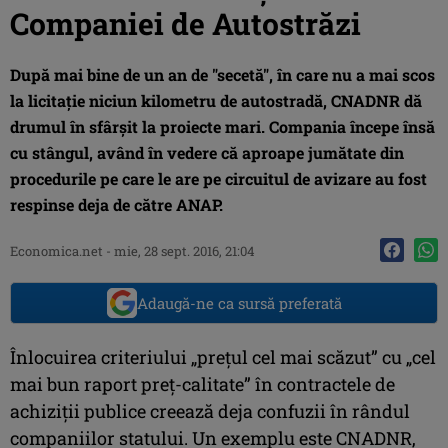
Companiei de Autostrăzi
După mai bine de un an de "secetă", în care nu a mai scos
la licitaţie niciun kilometru de autostradă, CNADNR dă
drumul în sfârşit la proiecte mari. Compania începe însă
cu stângul, având în vedere că aproape jumătate din
procedurile pe care le are pe circuitul de avizare au fost
respinse deja de către ANAP.
Economica.net -
mie, 28 sept. 2016, 21:04
Adaugă-ne ca sursă preferată
Înlocuirea criteriului „preţul cel mai scăzut” cu „cel
mai bun raport preţ-calitate” în contractele de
achiziţii publice creează deja confuzii în rândul
companiilor statului. Un exemplu este CNADNR,