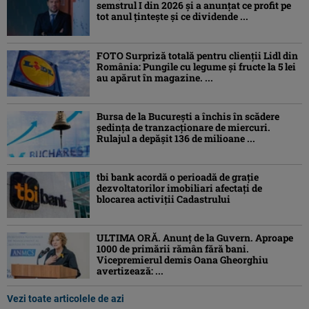
semstrul I din 2026 și a anunțat ce profit pe
tot anul țintește și ce dividende ...
FOTO Surpriză totală pentru clienții Lidl din
România: Pungile cu legume și fructe la 5 lei
au apărut în magazine. ...
Bursa de la București a închis în scădere
ședința de tranzacționare de miercuri.
Rulajul a depășit 136 de milioane ...
tbi bank acordă o perioadă de grație
dezvoltatorilor imobiliari afectați de
blocarea activiții Cadastrului
ULTIMA ORĂ. Anunț de la Guvern. Aproape
1000 de primării rămân fără bani.
Vicepremierul demis Oana Gheorghiu
avertizează: ...
Vezi toate articolele de azi