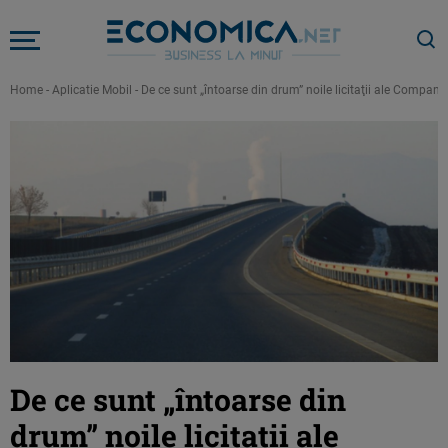
Home
-
Aplicatie Mobil
-
De ce sunt „întoarse din drum” noile licitaţii ale Compani
De ce sunt „întoarse din
drum” noile licitaţii ale