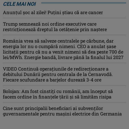
CELE MAI NOI
Anunţul şoc al zilei! Puţini ştiau că are cancer
Trump semnează noi ordine executive care
restricţionează dreptul la cetăţenie prin naştere
România vrea să salveze centralele pe cărbune, dar
energia lor nu o cumpără nimeni. CEO a anulat șase
licitații pentru că nu a venit nimeni să dea peste 700 de
lei/MWh. Energie bandă, livrare până la finalul lui 2027
VIDEO Continuă operațiunile de redirecționare a
debitului Dunării pentru centrala de la Cernavodă.
Fiecare scufundare a barjelor durează 3-4 ore
Bolojan: Am fost cinstiţi cu românii, am început să
facem ordine în finanţele ţării şi să limităm risipa
Cine sunt principalii beneficiari ai subvenţilor
guvernamentale pentru mașini electrice din Germania