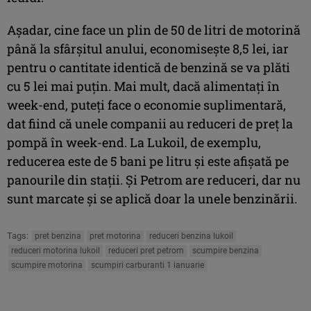
Aşadar, cine face un plin de 50 de litri de motorină
până la sfârşitul anului, economiseşte 8,5 lei, iar
pentru o cantitate identică de benzină se va plăti
cu 5 lei mai puţin. Mai mult, dacă alimentaţi în
week-end, puteţi face o economie suplimentară,
dat fiind că unele companii au reduceri de preţ la
pompă în week-end. La Lukoil, de exemplu,
reducerea este de 5 bani pe litru şi este afişată pe
panourile din staţii. Şi Petrom are reduceri, dar nu
sunt marcate şi se aplică doar la unele benzinării.
Tags:
pret benzina
pret motorina
reduceri benzina lukoil
reduceri motorina lukoil
reduceri pret petrom
scumpire benzina
scumpire motorina
scumpiri carburanti 1 ianuarie