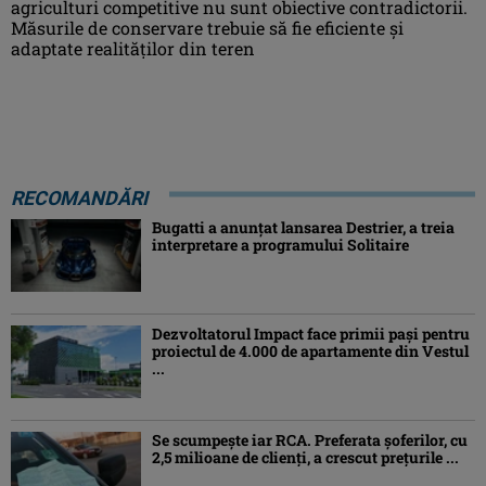
agriculturi competitive nu sunt obiective contradictorii.
Măsurile de conservare trebuie să fie eficiente şi
adaptate realităţilor din teren
RECOMANDĂRI
Bugatti a anunțat lansarea Destrier, a treia
interpretare a programului Solitaire
Dezvoltatorul Impact face primii pași pentru
proiectul de 4.000 de apartamente din Vestul
...
Se scumpește iar RCA. Preferata șoferilor, cu
2,5 milioane de clienți, a crescut prețurile ...