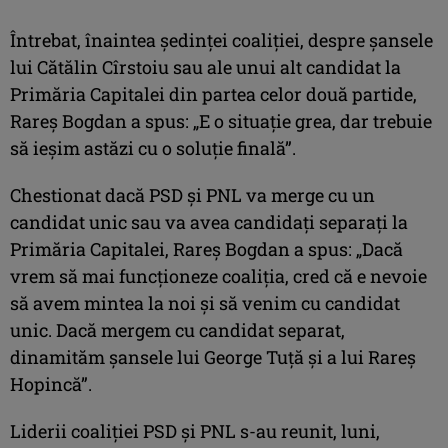
Întrebat, înaintea şedinţei coaliţiei, despre şansele
lui Cătălin Cîrstoiu sau ale unui alt candidat la
Primăria Capitalei din partea celor două partide,
Rareş Bogdan a spus: „E o situaţie grea, dar trebuie
să ieşim astăzi cu o soluţie finală”.
Chestionat dacă PSD şi PNL va merge cu un
candidat unic sau va avea candidaţi separaţi la
Primăria Capitalei, Rareş Bogdan a spus: „Dacă
vrem să mai funcţioneze coaliţia, cred că e nevoie
să avem mintea la noi şi să venim cu candidat
unic. Dacă mergem cu candidat separat,
dinamităm şansele lui George Tuţă şi a lui Rareş
Hopincă”.
Liderii coaliţiei PSD şi PNL s-au reunit, luni,