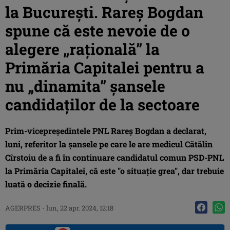
la Bucureşti. Rareş Bogdan
spune că este nevoie de o
alegere „raţională” la
Primăria Capitalei pentru a
nu „dinamita” şansele
candidaţilor de la sectoare
Prim-vicepreşedintele PNL Rareş Bogdan a declarat,
luni, referitor la şansele pe care le are medicul Cătălin
Cîrstoiu de a fi în continuare candidatul comun PSD-PNL
la Primăria Capitalei, că este "o situaţie grea", dar trebuie
luată o decizie finală.
AGERPRES
-
lun, 22 apr. 2024, 12:18