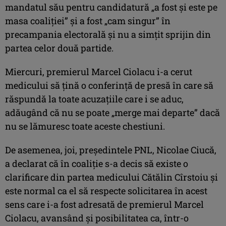
mandatul său pentru candidatură „a fost şi este pe
masa coaliţiei” şi a fost „cam singur” în
precampania electorală şi nu a simţit sprijin din
partea celor două partide.
Miercuri, premierul Marcel Ciolacu i-a cerut
medicului să ţină o conferinţă de presă în care să
răspundă la toate acuzaţiile care i se aduc,
adăugând că nu se poate „merge mai departe” dacă
nu se lămuresc toate aceste chestiuni.
De asemenea, joi, preşedintele PNL, Nicolae Ciucă,
a declarat că în coaliţie s-a decis să existe o
clarificare din partea medicului Cătălin Cîrstoiu şi
este normal ca el să respecte solicitarea în acest
sens care i-a fost adresată de premierul Marcel
Ciolacu, avansând şi posibilitatea ca, într-o