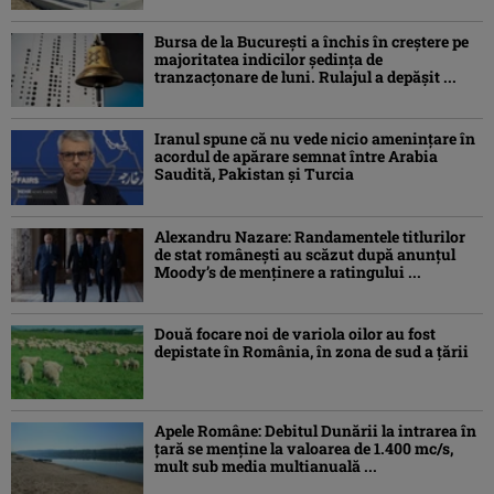
Bursa de la București a închis în creștere pe
majoritatea indicilor ședința de
tranzacțonare de luni. Rulajul a depășit ...
Iranul spune că nu vede nicio amenințare în
acordul de apărare semnat între Arabia
Saudită, Pakistan și Turcia
Alexandru Nazare: Randamentele titlurilor
de stat româneşti au scăzut după anunțul
Moody’s de menținere a ratingului ...
Două focare noi de variola oilor au fost
depistate în România, în zona de sud a țării
Apele Române: Debitul Dunării la intrarea în
țară se menține la valoarea de 1.400 mc/s,
mult sub media multianuală ...