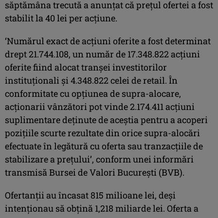
săptămâna trecută a anunţat că preţul ofertei a fost
stabilit la 40 lei per acţiune.
‘Numărul exact de acţiuni oferite a fost determinat
drept 21.744.108, un număr de 17.348.822 acţiuni
oferite fiind alocat tranşei investitorilor
instituţionali şi 4.348.822 celei de retail. În
conformitate cu opţiunea de supra-alocare,
acţionarii vânzători pot vinde 2.174.411 acţiuni
suplimentare deţinute de aceştia pentru a acoperi
poziţiile scurte rezultate din orice supra-alocări
efectuate în legătură cu oferta sau tranzacţiile de
stabilizare a preţului’, conform unei informări
transmisă Bursei de Valori Bucureşti (BVB).
Ofertanţii au încasat 815 milioane lei, deşi
intenţionau să obţină 1,218 miliarde lei. Oferta a