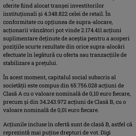
oferite fiind alocat tranşei investitorilor
instituţionali şi 4.348.822 celei de retail. În
conformitate cu opţiunea de supra-alocare,
acţionarii vânzători pot vinde 2.174.411 acţiuni
suplimentare deţinute de aceştia pentru a acoperi
poziţiile scurte rezultate din orice supra-alocări
efectuate în legătură cu oferta sau tranzacţiile de
stabilizare a preţului.
În acest moment, capitalul social subscris al
societăţii este compus din 65.756.028 acţiuni de
Clasă A cu o valoare nominală de 0,10 euro fiecare,
precum şi din 34.243.972 acţiuni de Clasă B, cu o
valoare nominală de 0,01 euro fiecare.
Acţiunile incluse în ofertă sunt de clasă B, astfel că
reprezintă mai puţine drepturi de vot. Digi