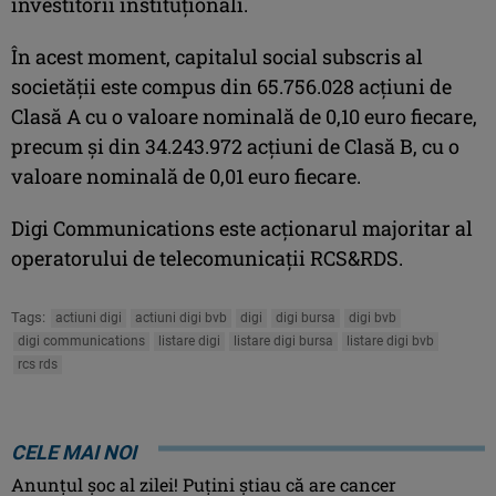
investitorii instituţionali.
În acest moment, capitalul social subscris al
societăţii este compus din 65.756.028 acţiuni de
Clasă A cu o valoare nominală de 0,10 euro fiecare,
precum şi din 34.243.972 acţiuni de Clasă B, cu o
valoare nominală de 0,01 euro fiecare.
Digi Communications este acţionarul majoritar al
operatorului de telecomunicaţii RCS&RDS.
Tags:
actiuni digi
actiuni digi bvb
digi
digi bursa
digi bvb
digi communications
listare digi
listare digi bursa
listare digi bvb
rcs rds
CELE MAI NOI
Anunţul şoc al zilei! Puţini ştiau că are cancer