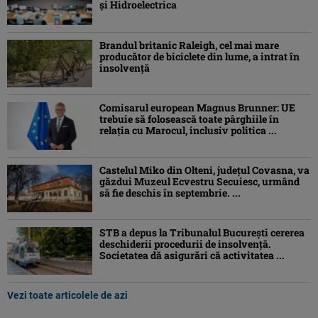
și Hidroelectrica
Brandul britanic Raleigh, cel mai mare
producător de biciclete din lume, a intrat în
insolvență
Comisarul european Magnus Brunner: UE
trebuie să folosească toate pârghiile în
relația cu Marocul, inclusiv politica ...
Castelul Miko din Olteni, județul Covasna, va
găzdui Muzeul Ecvestru Secuiesc, urmând
să fie deschis în septembrie. ...
STB a depus la Tribunalul București cererea
deschiderii procedurii de insolvență.
Societatea dă asigurări că activitatea ...
Vezi toate articolele de azi