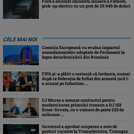
Ford a anunțat iminenta lansare a Fathom,
pick-up electric cu un preț de 29.945 de dolari
CELE MAI NOI
Comisia Europeană va evalua impactul
amendamentelor adoptate de Parlament la
legea decarbonizării din România
FIFA și-a plătit o restanță că Iordania, numai
după ce federația de fotbal din această țară l-
a acuzat pe Infantino ...
CJ Mureș a semnat contractul pentru
modernizarea primului tronson a DJ 153
Ernei-Sovata, cu o valoare de peste 225 de
milioane ...
Guvernul a aprobat ocuparea a sute de
posturi vacante la Transelectrica, Transgaz