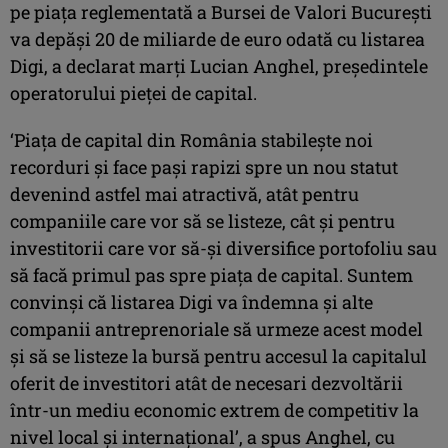
pe piaţa reglementată a Bursei de Valori Bucureşti
va depăşi 20 de miliarde de euro odată cu listarea
Digi, a declarat marţi Lucian Anghel, preşedintele
operatorului pieţei de capital.
‘Piaţa de capital din România stabileşte noi
recorduri şi face paşi rapizi spre un nou statut
devenind astfel mai atractivă, atât pentru
companiile care vor să se listeze, cât şi pentru
investitorii care vor să-şi diversifice portofoliu sau
să facă primul pas spre piaţa de capital. Suntem
convinşi că listarea Digi va îndemna şi alte
companii antreprenoriale să urmeze acest model
şi să se listeze la bursă pentru accesul la capitalul
oferit de investitori atât de necesari dezvoltării
într-un mediu economic extrem de competitiv la
nivel local şi internaţional’, a spus Anghel, cu