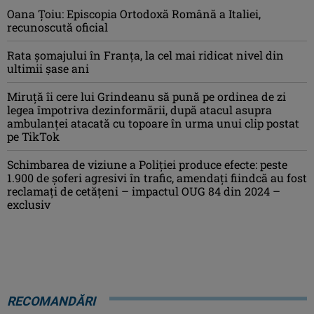
Oana Ţoiu: Episcopia Ortodoxă Română a Italiei,
recunoscută oficial
Rata şomajului în Franța, la cel mai ridicat nivel din
ultimii şase ani
Miruţă îi cere lui Grindeanu să pună pe ordinea de zi
legea împotriva dezinformării, după atacul asupra
ambulanței atacată cu topoare în urma unui clip postat
pe TikTok
Schimbarea de viziune a Poliţiei produce efecte: peste
1.900 de şoferi agresivi în trafic, amendaţi fiindcă au fost
reclamaţi de cetăţeni – impactul OUG 84 din 2024 –
exclusiv
RECOMANDĂRI