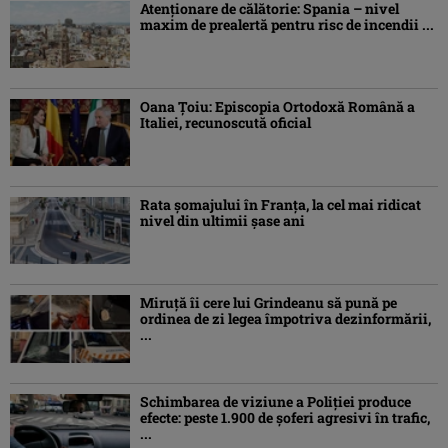
Atenţionare de călătorie: Spania – nivel
maxim de prealertă pentru risc de incendii ...
Oana Ţoiu: Episcopia Ortodoxă Română a
Italiei, recunoscută oficial
Rata şomajului în Franța, la cel mai ridicat
nivel din ultimii şase ani
Miruţă îi cere lui Grindeanu să pună pe
ordinea de zi legea împotriva dezinformării,
...
Schimbarea de viziune a Poliţiei produce
efecte: peste 1.900 de şoferi agresivi în trafic,
...