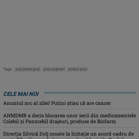
Tags:
pod peste prut
pod ungheni
poduri prut
CELE MAI NOI
Anunţul şoc al zilei! Puţini ştiau că are cancer
ANMDMR a decis blocarea unor serii din medicamentele
Colebil și Panzcebil drajeuri, produse de Biofarm
Direcția Silvică Dolj scoate la licitație un acord-cadru de