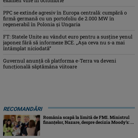
examen vine în octombrie
PPC se extinde agresiv în Europa centrală: cumpără o
firmă germană cu un portofoliu de 2.000 MW în
regenerabil în Polonia și Ungaria
FT: Statele Unite au vândut euro pentru a susține yenul
japonez fără să informeze BCE. „Așa ceva nu s-a mai
întâmplat niciodată”
Guvernul anunță că platforma e-Terra va deveni
funcţională săptămâna viitoare
RECOMANDĂRI
România scapă la limită de FMI. Ministrul
finanțelor, Nazare, despre decizia Moody’s: ...