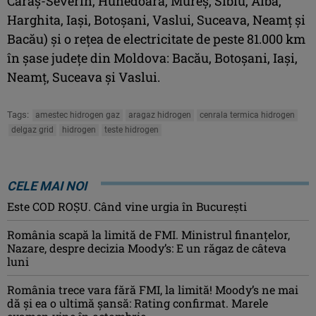
Caraș-Severin, Hunedoara, Mureș, Sibiu, Alba,
Harghita, Iași, Botoșani, Vaslui, Suceava, Neamț şi
Bacău) şi o reţea de electricitate de peste 81.000 km
în şase judeţe din Moldova: Bacău, Botoşani, Iaşi,
Neamţ, Suceava şi Vaslui.
Tags:
amestec hidrogen gaz
aragaz hidrogen
cenrala termica hidrogen
delgaz grid
hidrogen
teste hidrogen
CELE MAI NOI
Este COD ROŞU. Când vine urgia în Bucureşti
România scapă la limită de FMI. Ministrul finanțelor,
Nazare, despre decizia Moody’s: E un răgaz de câteva
luni
România trece vara fără FMI, la limită! Moody’s ne mai
dă și ea o ultimă șansă: Rating confirmat. Marele