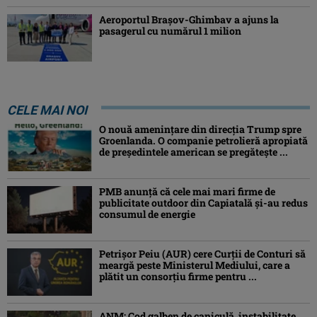
Aeroportul Brașov-Ghimbav a ajuns la
pasagerul cu numărul 1 milion
CELE MAI NOI
O nouă amenințare din direcția Trump spre
Groenlanda. O companie petrolieră apropiată
de președintele american se pregătește ...
PMB anunță că cele mai mari firme de
publicitate outdoor din Capiatală și-au redus
consumul de energie
Petrişor Peiu (AUR) cere Curții de Conturi să
meargă peste Ministerul Mediului, care a
plătit un consorţiu firme pentru ...
ANM: Cod galben de caniculă, instabilitate