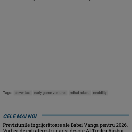
Tags:
clever taxi
early game ventures
mihai rotaru
neobility
CELE MAI NOI
Previziunile îngrijorătoare ale Babei Vanga pentru 2026.
Vorbea de extratereștri, dar și despre Al Treilea Război