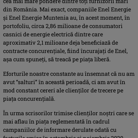
cea mai mare pondere dintre toți furnizorii mari
din România. Mai exact, companiile Enel Energie
și Enel Energie Muntenia au, în acest moment, în
portofoliu, circa 2,86 milioane de consumatori
casnici de energie electrică dintre care
aproximativ 2,1 milioane deja beneficiază de
contracte concurențiale, fiind încurajați de Enel,
așa cum spuneți, să treacă pe piața liberă.
Eforturile noastre constante au însemnat că nu am
avut “salturi” în această perioadă, ci am avut în
mod constant cereri ale clienților de trecere pe
piața concurențială.
În urma scrisorilor trimise clienților noștri care se
mai aflau în piața reglementată în cadrul
campaniilor de informare derulate odată cu
facturile emise în octombrie și noiembrie 2020,