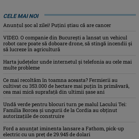
CELE MAI NOI
Anunţul şoc al zilei! Puţini ştiau că are cancer
VIDEO. O companie din București a lansat un vehicul
robot care poate să doboare drone, să stingă incendii și
să lucreze în agricultură
Harta județelor unde internetul și telefonia au cele mai
multe probleme
Ce mai recoltăm în toamna aceasta? Fermierii au
cultivat cu 353.000 de hectare mai puțin în primăvară,
cea mai mică suprafață din ultimii șase ani
Undă verde pentru blocuri turn pe malul Lacului Tei:
Familia Borcea și ungurii de la Cordia au obținut
autorizațiile de construire
Ford a anunțat iminenta lansare a Fathom, pick-up
electric cu un preț de 29.945 de dolari