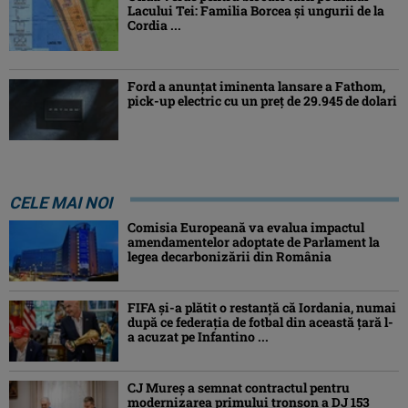
Lacului Tei: Familia Borcea și ungurii de la
Cordia ...
Ford a anunțat iminenta lansare a Fathom,
pick-up electric cu un preț de 29.945 de dolari
CELE MAI NOI
Comisia Europeană va evalua impactul
amendamentelor adoptate de Parlament la
legea decarbonizării din România
FIFA și-a plătit o restanță că Iordania, numai
după ce federația de fotbal din această țară l-
a acuzat pe Infantino ...
CJ Mureș a semnat contractul pentru
modernizarea primului tronson a DJ 153