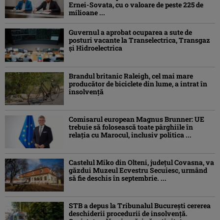
Ernei-Sovata, cu o valoare de peste 225 de
milioane ...
Guvernul a aprobat ocuparea a sute de
posturi vacante la Transelectrica, Transgaz
și Hidroelectrica
Brandul britanic Raleigh, cel mai mare
producător de biciclete din lume, a intrat în
insolvență
Comisarul european Magnus Brunner: UE
trebuie să folosească toate pârghiile în
relația cu Marocul, inclusiv politica ...
Castelul Miko din Olteni, județul Covasna, va
găzdui Muzeul Ecvestru Secuiesc, urmând
să fie deschis în septembrie. ...
STB a depus la Tribunalul București cererea
deschiderii procedurii de insolvență.