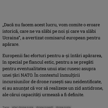
„Dacă nu facem acest lucru, vom comite o eroare
istorică, care ne va slăbi pe noi şi care va slăbi
Ucraina”, a avertizat comisarul european pentru
apărare.
Europenii fac eforturi pentru a-şi întări apărarea,
în special pe flancul estic, pentru a se pregăti
pentru eventualitatea unui atac rusesc asupra
unei ţări NATO. În contextul înmulţirii
incursiunilor de drone ruseşti sau neidentificate,
ei au anunţat că vor să realizeze un zid antidrone,
ale cărui capacităţi urmează a fi definite.
Tags:
atac drone rusia
drone rusesti
drone rusia