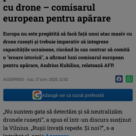
cu drone – comisarul
european pentru apărare
Europa nu este pregătită să facă faţă unui atac masiv cu
drone ruseşti şi trebuie imperativ să integreze
capacităţile ucrainene, riscând în caz contrar să comită
o "eroare istorică", a afirmat luni comisarul european
pentru apărare, Andrius Kubilius, relatează AFP.
AGERPRES
-
lun, 17 nov. 2025, 12:02
Adaugă-ne ca sursă preferată
„Nu suntem gata să detectăm şi să neutralizăm
dronele ruseşti”, a spus el într-un discurs susţinut
la Vilnius. „Ruşii învaţă repede. Şi noi?”, s-a
întrebat el, scrie
Agerpres
.