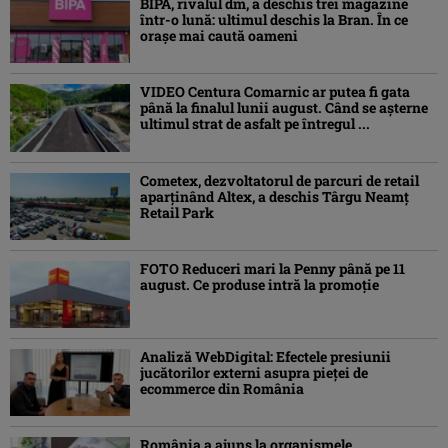
BIPA, rivalul dm, a deschis trei magazine
într-o lună: ultimul deschis la Bran. În ce
orașe mai caută oameni
VIDEO Centura Comarnic ar putea fi gata
până la finalul lunii august. Când se așterne
ultimul strat de asfalt pe întregul ...
Cometex, dezvoltatorul de parcuri de retail
aparținând Altex, a deschis Târgu Neamț
Retail Park
FOTO Reduceri mari la Penny până pe 11
august. Ce produse intră la promoție
Analiză WebDigital: Efectele presiunii
jucătorilor externi asupra pieței de
ecommerce din România
România a ajuns la organismele