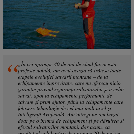
„În cei aproape 40 de ani de când fac acesta
profesie nobilă, am avut ocazia să trăiesc toate
etapele evoluției salvării montane – de la
echipamente improvizate, care nu ofereau nicio
garanție privind siguranța salvatorului și a celui
salvat, apoi la echipamente performante de
salvare și prim ajutor, până la echipamente care
folosesc tehnologie de cel mai înalt nivel și
Inteligență Artificială. Ani întregi ne-am bazat
doar pe o brumă de echipament și pe dăruirea și
efortul salvatorilor montani, dar acum, ca
rezultat al colaborării de aproape 20 de ani cu