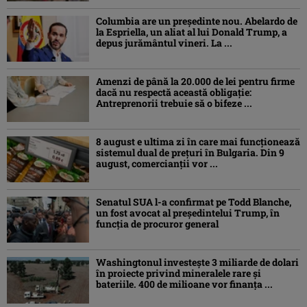
Columbia are un președinte nou. Abelardo de
la Espriella, un aliat al lui Donald Trump, a
depus jurământul vineri. La ...
Amenzi de până la 20.000 de lei pentru firme
dacă nu respectă această obligație:
Antreprenorii trebuie să o bifeze ...
8 august e ultima zi în care mai funcționează
sistemul dual de prețuri în Bulgaria. Din 9
august, comercianții vor ...
Senatul SUA l-a confirmat pe Todd Blanche,
un fost avocat al președintelui Trump, în
funcția de procuror general
Washingtonul investește 3 miliarde de dolari
în proiecte privind mineralele rare și
bateriile. 400 de milioane vor finanța ...