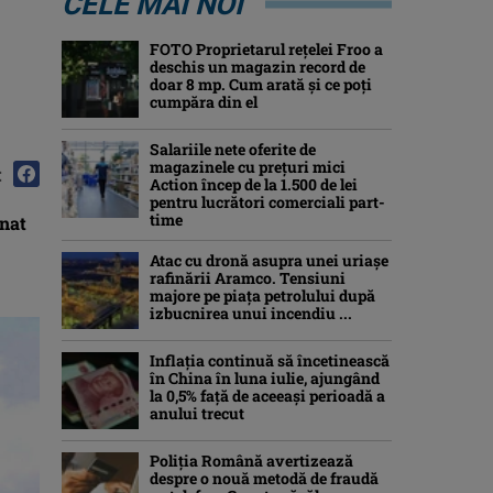
CELE MAI NOI
FOTO Proprietarul rețelei Froo a
deschis un magazin record de
doar 8 mp. Cum arată și ce poți
cumpăra din el
Salariile nete oferite de
magazinele cu prețuri mici
:
Action încep de la 1.500 de lei
pentru lucrători comerciali part-
time
mnat
Atac cu dronă asupra unei uriașe
rafinării Aramco. Tensiuni
majore pe piața petrolului după
izbucnirea unui incendiu ...
Inflaţia continuă să încetinească
în China în luna iulie, ajungând
la 0,5% faţă de aceeaşi perioadă a
anului trecut
Poliția Română avertizează
despre o nouă metodă de fraudă