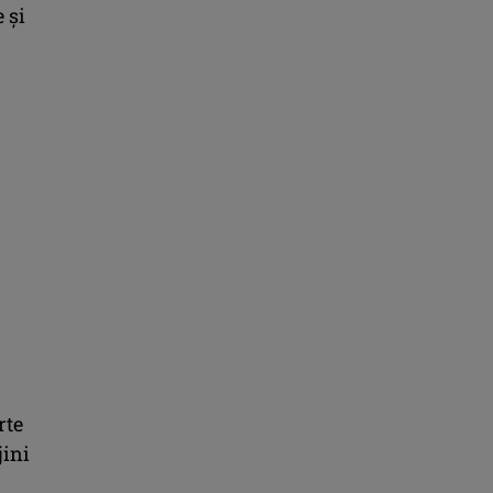
 și
rte
jini