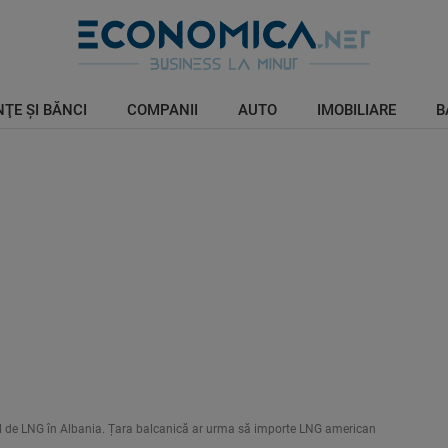
ŢE ŞI BĂNCI
COMPANII
AUTO
IMOBILIARE
B
al de LNG în Albania. Țara balcanică ar urma să importe LNG american