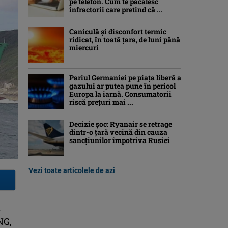
pe telefon. Cum te păcălesc
infractorii care pretind că ...
Caniculă şi disconfort termic
ridicat, în toată ţara, de luni până
miercuri
Pariul Germaniei pe piaţa liberă a
gazului ar putea pune în pericol
Europa la iarnă. Consumatorii
riscă preţuri mai ...
Decizie șoc: Ryanair se retrage
dintr-o țară vecină din cauza
sancțiunilor împotriva Rusiei
Vezi toate articolele de azi
l
NG,