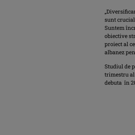
„Diversifica
sunt crucial
Suntem încr
obiective st
proiect al c
albanez pent
Studiul de pr
trimestru al
debuta în 2