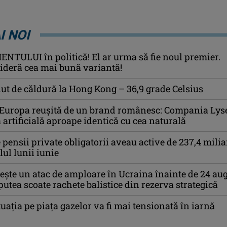
I NOI
TULUI în politică! El ar urma să fie noul premier.
sideră cea mai bună variantă!
ut de căldură la Hong Kong – 36,9 grade Celsius
 Europa reușită de un brand românesc: Compania Lyse
 artificială aproape identică cu cea naturală
 pensii private obligatorii aveau active de 237,4 mili
alul lunii iunie
ește un atac de amploare în Ucraina înainte de 24 aug
utea scoate rachete balistice din rezerva strategică
tuaţia pe piaţa gazelor va fi mai tensionată în iarnă