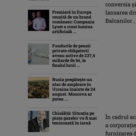
conversia și
lansarea dis
Premieră în Europa
reușită de un brand
Balcanilor 
românesc: Compania
Lyset a creat lumina
artificială ...
Fondurile de pensii
private obligatorii
aveau active de 237,4
miliarde de lei, la
finalul lunii ...
Rusia pregătește un
atac de amploare în
Ucraina înainte de 24
august. Moscova ar
putea ...
Chisăliţă: Situaţia pe
În cadrul a
piaţa gazelor va fi mai
tensionată în iarnă
a corporație
furnizarea 