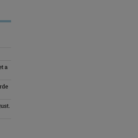
t a
arde
ust.