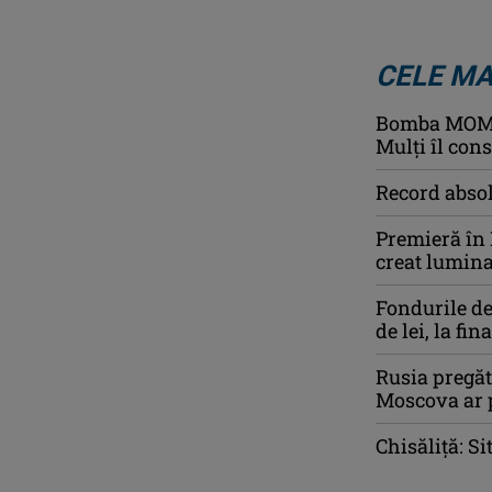
CELE MA
Bomba MOMEN
Mulți îl con
Record absol
Premieră în
creat lumina
Fondurile de
de lei, la fin
Rusia pregăt
Moscova ar p
Chisăliţă: Si