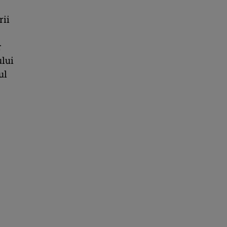
rii
r
ului
ul