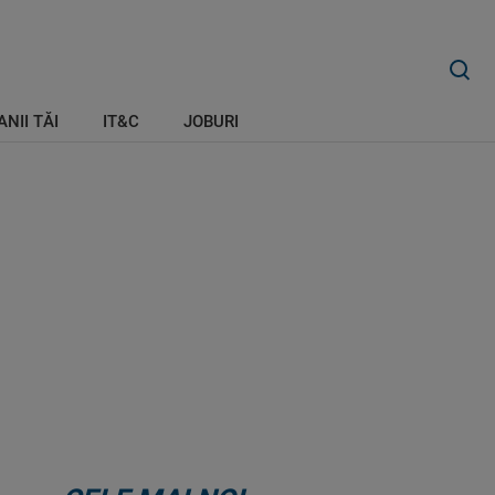
ANII TĂI
IT&C
JOBURI