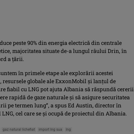
duce peste 90% din energia electrică din centrale
ice, majoritatea situate de-a lungul râului Drin, în
rd a țării.
suntem în primele etape ale explorării acestei
, resursele globale ale ExxonMobil și lanțul de
re fiabil cu LNG pot ajuta Albania să răspundă cererii
tere rapidă de gaze naturale și să asigure securitatea
ii pe termen lung”, a spus Ed Austin, director în
LNG, cel care se și ocupă de proiectul din Albania.
gaz natural lichefiat
import lng sua
lng