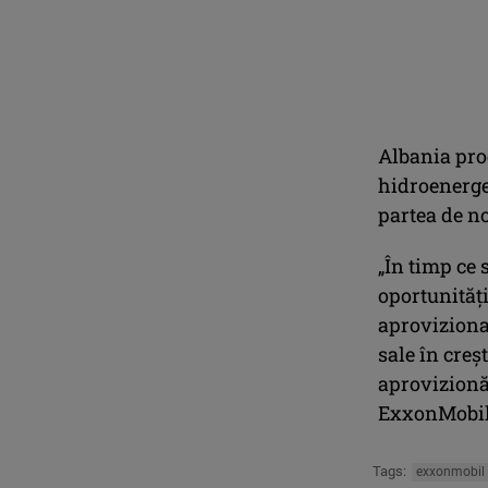
Albania pro
hidroenerget
partea de no
„În timp ce 
oportunități
aproviziona
sale în creș
aprovizionăr
ExxonMobil 
Tags:
exxonmobil