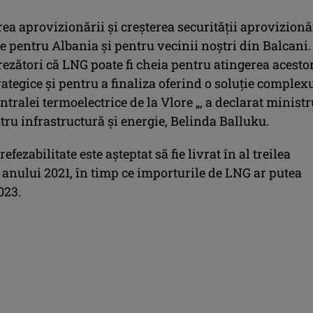
rea aprovizionării și creșterea securității aprovizionă
e pentru Albania și pentru vecinii noștri din Balcani.
ezători că LNG poate fi cheia pentru atingerea acesto
rategice și pentru a finaliza oferind o soluție complex
entralei termoelectrice de la Vlore „, a declarat ministr
ru infrastructură și energie, Belinda Balluku.
efezabilitate este așteptat să fie livrat în al treilea
 anului 2021, în timp ce importurile de LNG ar putea
023.