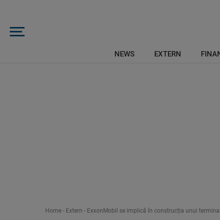
NEWS
EXTERN
FINAN
Home
-
Extern
-
ExxonMobil se implică în construcția unui termin