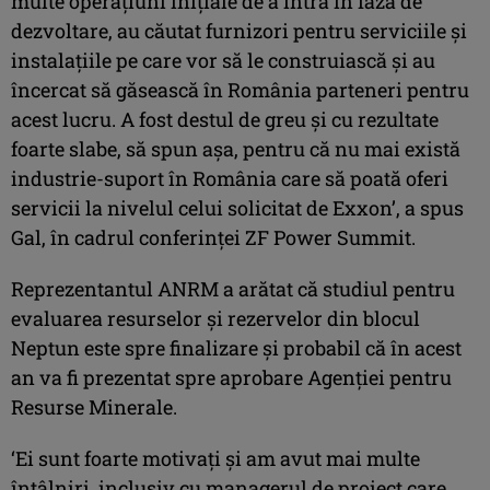
multe operaţiuni iniţiale de a intra în faza de
dezvoltare, au căutat furnizori pentru serviciile şi
instalaţiile pe care vor să le construiască şi au
încercat să găsească în România parteneri pentru
acest lucru. A fost destul de greu şi cu rezultate
foarte slabe, să spun aşa, pentru că nu mai există
industrie-suport în România care să poată oferi
servicii la nivelul celui solicitat de Exxon’, a spus
Gal, în cadrul conferinţei ZF Power Summit.
Reprezentantul ANRM a arătat că studiul pentru
evaluarea resurselor şi rezervelor din blocul
Neptun este spre finalizare şi probabil că în acest
an va fi prezentat spre aprobare Agenţiei pentru
Resurse Minerale.
‘Ei sunt foarte motivaţi şi am avut mai multe
întâlniri, inclusiv cu managerul de proiect care