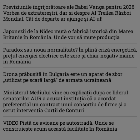
Previziunile îngrijorătoare ale Babei Vanga pentru 2026.
Vorbea de extratereștri, dar și despre Al Treilea Război
Mondial. Cât de departe ar ajunge și AI-ul!
Japonezii de la Nidec mută o fabrică istorică din Marea
Britanie în România. Unde vor să mute producția
Paradox sau noua normalitate? În plină criză energetică,
prețul energiei electrice este zero și chiar negativ mâine
în România
Drona prăbuşită în Bulgaria este un aparat de zbor
„utilizat pe scară largă” de armata ucraineană
Ministerul Mediului vine cu explicații după ce liderul
senatorilor AUR a acuzat instituția că a acordat
preferențial un contract unui consorțiu de firme și a
cerut intervenția Curții de Conturi
VIDEO Pistă de avioane pe autostradă. Unde se
construiește acum această facilitate în România