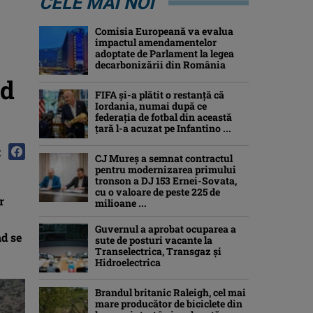
CELE MAI NOI
Comisia Europeană va evalua
impactul amendamentelor
adoptate de Parlament la legea
decarbonizării din România
nd
FIFA și-a plătit o restanță că
Iordania, numai după ce
federația de fotbal din această
țară l-a acuzat pe Infantino ...
:
CJ Mureș a semnat contractul
pentru modernizarea primului
tronson a DJ 153 Ernei-Sovata,
cu o valoare de peste 225 de
r
milioane ...
Guvernul a aprobat ocuparea a
nd se
sute de posturi vacante la
Transelectrica, Transgaz și
Hidroelectrica
Brandul britanic Raleigh, cel mai
mare producător de biciclete din