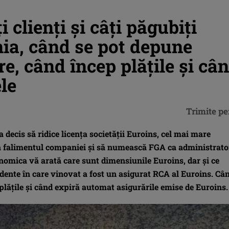
 clienți și câți păgubiți
ia, când se pot depune
e, când încep plățile și câ
le
Trimite pe
decis să ridice licența societății Euroins, cel mai mare
ță falimentul companiei și să numească FGA ca administrato
nomica vă arată care sunt dimensiunile Euroins, dar și ce
ccidente în care vinovat a fost un asigurat RCA al Euroins. Câ
plățile și când expiră automat asigurările emise de Euroins.