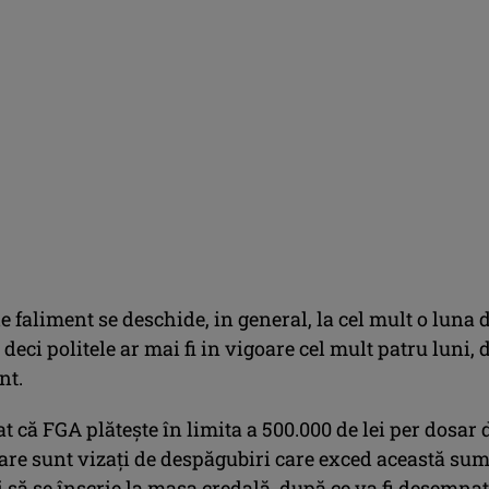
 faliment se deschide, in general, la cel mult o luna d
 deci politele ar mai fi in vigoare cel mult patru luni, 
nt.
 că FGA plătește în limita a 500.000 de lei per dosar 
care sunt vizați de despăgubiri care exced această su
i să se înscrie la masa credală, după ce va fi desemna