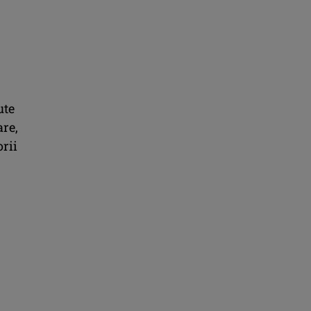
ute
are,
rii