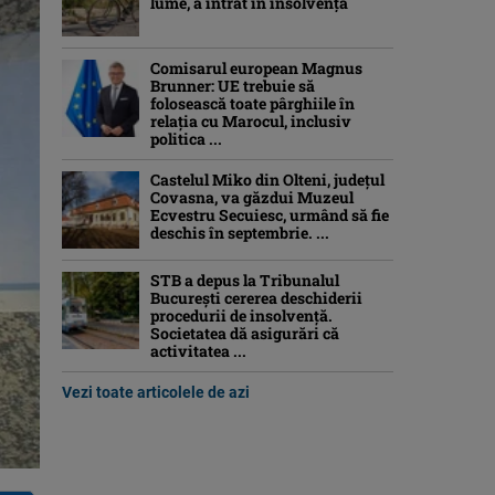
lume, a intrat în insolvență
Comisarul european Magnus
Brunner: UE trebuie să
folosească toate pârghiile în
relația cu Marocul, inclusiv
politica ...
Castelul Miko din Olteni, județul
Covasna, va găzdui Muzeul
Ecvestru Secuiesc, urmând să fie
deschis în septembrie. ...
STB a depus la Tribunalul
București cererea deschiderii
procedurii de insolvență.
Societatea dă asigurări că
activitatea ...
Vezi toate articolele de azi