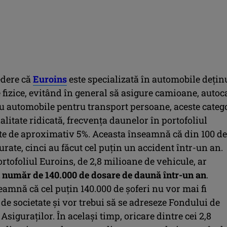
edere că
Euroins
este specializată în automobile dețin
fizice, evitând în general să asigure camioane, autoc
u automobile pentru transport persoane, aceste catego
itate ridicată, frecvența daunelor în portofoliul
este de aproximativ 5%. Aceasta înseamnă că din 100 de
rate, cinci au făcut cel puțin un accident într-un an.
ortofoliul Euroins, de 2,8 milioane de vehicule, ar
 număr de 140.000 de dosare de daună într-un an
.
amnă că cel puțin 140.000 de șoferi nu vor mai fi
de societate și vor trebui să se adreseze Fondului de
Asiguraților. În același timp, oricare dintre cei 2,8