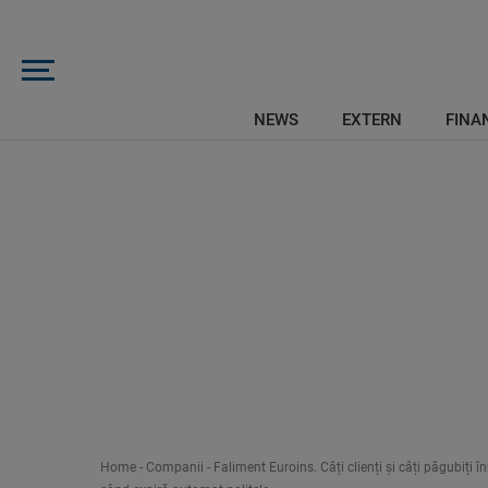
NEWS
EXTERN
FINAN
Home
-
Companii
-
Faliment Euroins. Câți clienți și câți păgubiți 