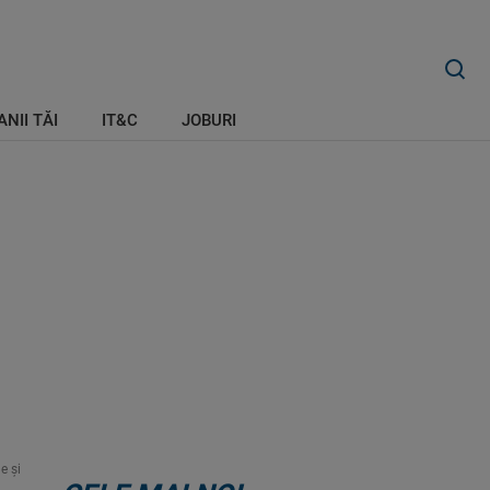
ANII TĂI
IT&C
JOBURI
e și