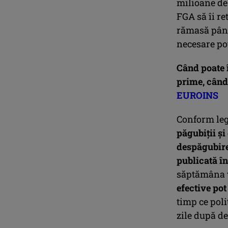
milioane de 
FGA să îi r
rămasă până 
necesare pot
Când poate 
prime, când 
EUROINS
Conform leg
păgubiții și
despăgubire 
publicată în
săptămâna v
efective pot
timp ce poli
zile după d