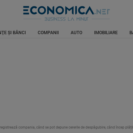
ŢE ŞI BĂNCI
COMPANII
AUTO
IMOBILIARE
B
înregistrează compania, când se pot depune cererile de despăgubire, când încep plățil