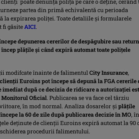
clienți poate denunța polița pe care o deține, cerând 
eturneze partea din primă echivalentă cu perioada
la expirarea poliței. Toate detaliile și formularele
 fi găsite
AICI
.
începe depunerea cererilor de despăgubire sau retur
încep plățile și când expiră automat toate polițele
ii modifcate înainte de falimentul
City Insurance
,
 clienții Euroins pot începe să depună la FGA cererile 
imediat după ce decizia de ridicare a autorizației es
 Monitorul Oficial
. Publicarea se va face cel târziu
iitoare, în mod normal. Analiza dosarelor și
plățile
 începe la 60 de zile după publicarea decizie în MO
, î
țele deținute de clienții Euroins expiră automat la 90 
eschiderea procedurii falimentului.