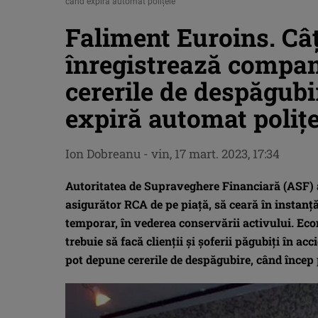
când expiră automat polițele
Faliment Euroins. Câți
înregistrează compan
cererile de despăgubir
expiră automat polițe
Ion Dobreanu
-
vin, 17 mart. 2023, 17:34
Autoritatea de Supraveghere Financiară (ASF) a 
asigurător RCA de pe piață, să ceară în instan
temporar, în vederea conservării activului. Eco
trebuie să facă clienții și șoferii păgubiți în a
pot depune cererile de despăgubire, când încep 