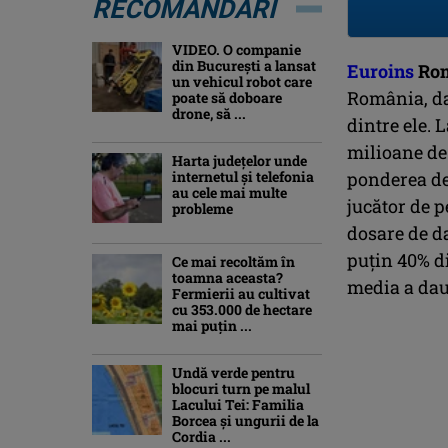
RECOMANDĂRI
VIDEO. O companie
din București a lansat
Euroins
Ro
un vehicul robot care
România, da
poate să doboare
drone, să ...
dintre ele. 
milioane de 
Harta județelor unde
internetul și telefonia
ponderea de 
au cele mai multe
jucător de 
probleme
dosare de d
puțin 40% di
Ce mai recoltăm în
toamna aceasta?
media a daun
Fermierii au cultivat
cu 353.000 de hectare
mai puțin ...
Undă verde pentru
blocuri turn pe malul
Lacului Tei: Familia
Borcea și ungurii de la
Cordia ...