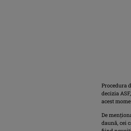
Procedura de
decizia ASF,
acest mome
De menționat
daună, cei 
fiind nevoiț