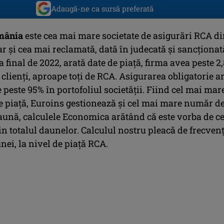
Adaugă-ne ca sursă preferată
mânia
este cea mai mare societate de asigurări RCA d
r și cea mai reclamată, dată în judecată și sancționat
La final de 2022, arată date de piață, firma avea peste 2
clienți, aproape toți de RCA. Asigurarea obligatorie ar
peste 95% în portofoliul societății. Fiind cel mai mar
pe piață, Euroins gestionează și cel mai mare număr d
aună, calculele Economica arătând că este vorba de ce
n totalul daunelor. Calculul nostru pleacă de frecven
ei, la nivel de piață RCA.