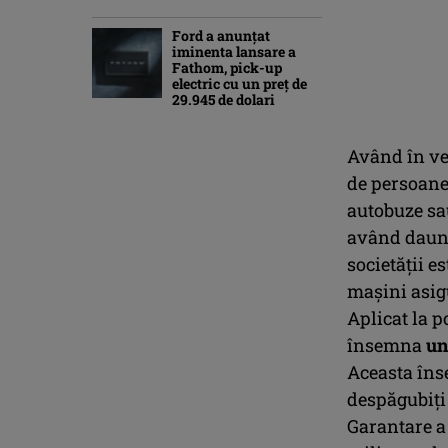
Ford a anunțat
iminenta lansare a
Fathom, pick-up
electric cu un preț de
29.945 de dolari
Având în v
de persoane 
autobuze sa
având daunal
societății 
mașini asigu
Aplicat la p
însemna
un
Aceasta înse
despăgubiți 
Garantare a 