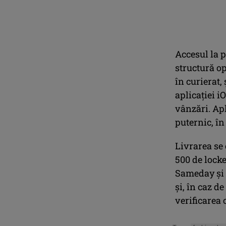
Accesul la 
structură op
în curierat,
aplicației i
vânzări. Apl
puternic, în
Livrarea se 
500 de locke
Sameday și 
și, în caz d
verificarea 