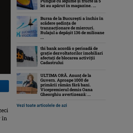
Pungile cu legume și fructe la 5
lei au apărut în magazine. ...
Bursa de la București a închis în
scădere ședința de
tranzacționare de miercuri.
Rulajul a depășit 136 de milioane
...
tbi bank acordă o perioadă de
grație dezvoltatorilor imobiliari
afectați de blocarea activiții
Cadastrului
ULTIMA ORĂ. Anunț de la
Guvern. Aproape 1000 de
primării rămân fără bani.
Vicepremierul demis Oana
Gheorghiu avertizează: ...
Vezi toate articolele de azi
zeci
 în