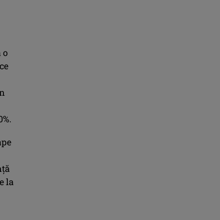
 o
ice
in
0%.
ape
nță
e la