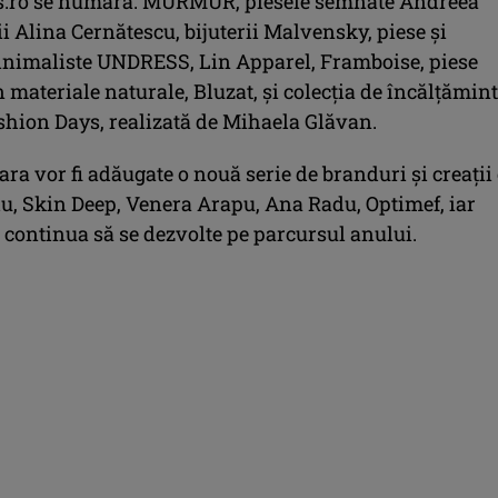
s.ro se numără: MURMUR, piesele semnate Andreea
ii Alina Cernătescu, bijuterii Malvensky, piese și
inimaliste UNDRESS, Lin Apparel, Framboise, piese
n materiale naturale, Bluzat, și colecția de încălțămin
shion Days, realizată de Mihaela Glăvan.
ara vor fi adăugate o nouă serie de branduri și creații 
u, Skin Deep, Venera Arapu, Ana Radu, Optimef, iar
 continua să se dezvolte pe parcursul anului.