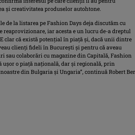
confirmă interesul pe care clienții îl au pentru
ea și creativitatea produselor autohtone.
ile de la listarea pe Fashion Days deja discutăm cu
e reaprovizionare, iar acesta e un lucru de-a dreptul
E clar că există potențial în piață și, dacă unii dintre
eau clienți fideli în București și pentru că aveau
 sau colaborări cu magazine din Capitală, Fashion
ă ușor o piață națională, dar și regională, prin
 noastre din Bulgaria și Ungaria”, continuă Robert Ber