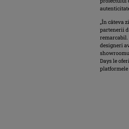
proiectului 
autenticitat
„În câteva z
partenerii d
remarcabil. 
designeri av
showroomuri
Days le ofer
platformele