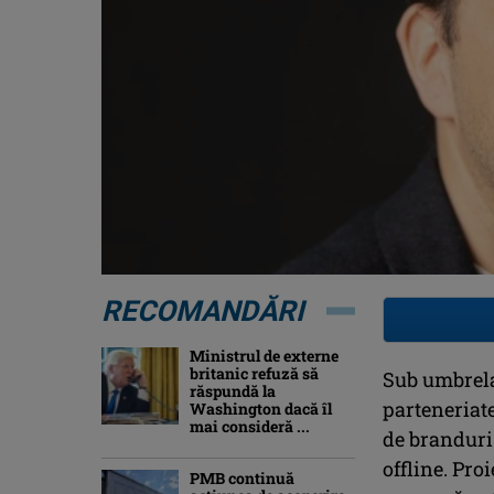
RECOMANDĂRI
Ministrul de externe
britanic refuză să
Sub umbrela
răspundă la
parteneriate
Washington dacă îl
mai consideră ...
de branduri
offline. Pro
PMB continuă