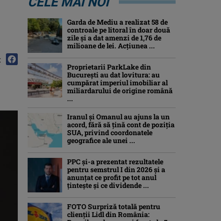
CELE MAI NOI
Garda de Mediu a realizat 58 de
controale pe litoral în doar două
zile și a dat amenzi de 1,76 de
milioane de lei. Acțiunea ...
:
Proprietarii ParkLake din
București au dat lovitura: au
cumpărat imperiul imobiliar al
miliardarului de origine română
...
Iranul și Omanul au ajuns la un
acord, fără să țină cont de poziția
SUA, privind coordonatele
geografice ale unei ...
PPC și-a prezentat rezultatele
pentru semstrul I din 2026 și a
anunțat ce profit pe tot anul
țintește și ce dividende ...
FOTO Surpriză totală pentru
clienții Lidl din România: