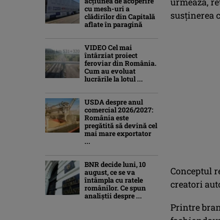
acțiunea de acoperire
urmează, re
cu mesh-uri a
susținerea c
clădirilor din Capitală
aflate în paragină
VIDEO Cel mai
întârziat proiect
feroviar din România.
Cum au evoluat
lucrările la lotul ...
USDA despre anul
comercial 2026/2027:
România este
pregătită să devină cel
mai mare exportator
...
BNR decide luni, 10
Conceptul re
august, ce se va
întâmpla cu ratele
creatori aut
românilor. Ce spun
analiștii despre ...
Printre bran