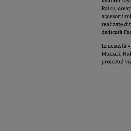
fashionday
Raicu, creaț
accesorii m
realizate di
dedicată Fa
În această v
Manuri, Nal
proiectul va