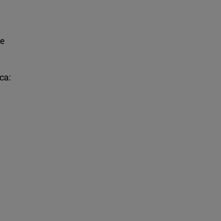
te
ca: