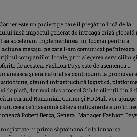
rner este un proiect pe care îl pregătim încă de la
nului însă impactul generat de întreagă criză globală 
t să accelerăm implementarea lui, tocmai pentru a
n acțiune mesajul pe care l-am comunicat pe întreaga
rijinul companiilor locale, prin alegerea serviciilor ș
oferite de acestea. Fashion Days este de asemenea o
omânească și era natural să contribuim la promovar
autohtone, oferind infrastructură logistică, platform
și de plată, dar mai ales accesul 24h la clienții din 3 ț
că în curând Romanian Corner și FD Mall vor ajunge 
turi, ceea ce înseamnă câteva milioane de euro în fie
ționează Robert Berza, General Manager Fashion Days
 înregistrate în prima săptămână de la lansarea