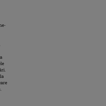
ne-
i
ea
ele
ări.
la
care
.