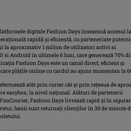
platformele digitale Fashion Days înseamnă accesul la
erațională rapidă și eficientă, cu parteneriate putern
 și la aproximativ 1 milion de utilizatori activi ai
OS si Android in ultimele 6 luni, care generează 70% d
icația Fashion Days este un canal direct, eficient și
 care plățile online cu cardul au ajuns momentan la 6
efectuează atât prin curier cât și prin rețeaua de apro
re easybox, la nivel național. Alături de partenerii
FanCourier, Fashion Days livrează rapid și în sigura
e retur, banii sunt returnați clienților în 30 de minute d
coletului.