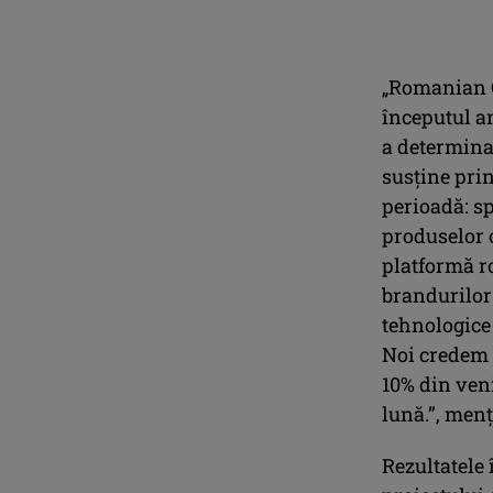
„Romanian Co
începutul a
a determina
susține pri
perioadă: sp
produselor 
platformă r
brandurilor 
tehnologice 
Noi credem 
10% din veni
lună.”, men
Rezultatele