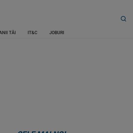
ANII TĂI
IT&C
JOBURI