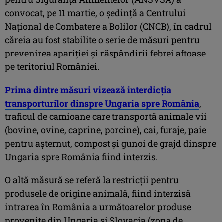
convocat, pe 11 martie, o şedinţă a Centrului
Naţional de Combatere a Bolilor (CNCB), în cadrul
căreia au fost stabilite o serie de măsuri pentru
prevenirea apariţiei şi răspândirii febrei aftoase
pe teritoriul României.
Prima dintre măsuri vizează interdicţia
transporturilor dinspre Ungaria spre România
,
traficul de camioane care transportă animale vii
(bovine, ovine, caprine, porcine), cai, furaje, paie
pentru aşternut, compost şi gunoi de grajd dinspre
Ungaria spre România fiind interzis.
O altă măsură se referă la restricţii pentru
produsele de origine animală, fiind interzisă
intrarea în România a următoarelor produse
provenite din Ungaria şi Slovacia (zona de