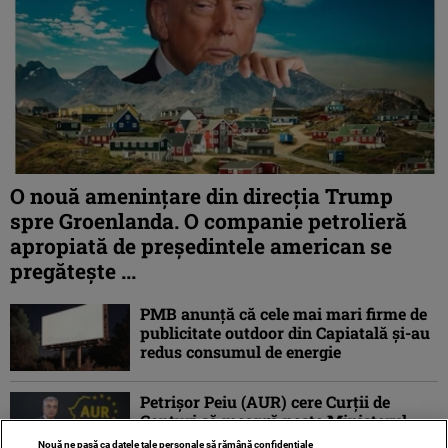
O nouă amenințare din direcția Trump
spre Groenlanda. O companie petrolieră
apropiată de președintele american se
pregătește ...
PMB anunță că cele mai mari firme de
publicitate outdoor din Capiatală și-au
redus consumul de energie
Petrişor Peiu (AUR) cere Curții de
Conturi să meargă peste Ministerul
Mediului, care a plătit un consorţiu
Nouă ne pasă ca datele tale personale să rămână confidențiale