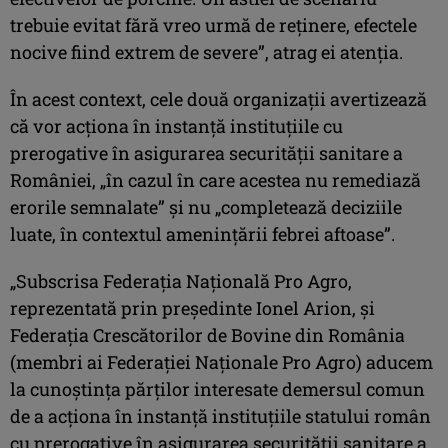
trebuie evitat fără vreo urmă de reţinere, efectele
nocive fiind extrem de severe”, atrag ei atenţia.
În acest context, cele două organizaţii avertizează
că vor acţiona în instanţă instituţiile cu
prerogative în asigurarea securităţii sanitare a
României, „în cazul în care acestea nu remediază
erorile semnalate” şi nu „completează deciziile
luate, în contextul ameninţării febrei aftoase”.
„Subscrisa Federaţia Naţională Pro Agro,
reprezentată prin preşedinte Ionel Arion, şi
Federaţia Crescătorilor de Bovine din România
(membri ai Federaţiei Naţionale Pro Agro) aducem
la cunoştinţa părţilor interesate demersul comun
de a acţiona în instanţă instituţiile statului român
cu prerogative în asigurarea securităţii sanitare a