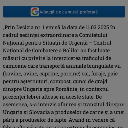
Adaugă-ne ca sursă preferată
„Prin Decizia nr. 1 emisă la data de 11.03.2025 în
cadrul şedinţei extraordinare a Comitetului
Naţional pentru Situaţii de Urgenţă – Centrul
Naţional de Combatere a Bolilor au fost luate
măsuri cu privire la interzicerea traficului de
camioane care transportă animale biungulate vii
(bovine, ovine, caprine, porcine) cai, furaje, paie
pentru aşternuturi, compost, gunoi de grajd
dinspre Ungaria spre România, în contextul
prezenţei febrei aftoase în aceste state. De
asemenea, s-a interzis afluirea şi tranzitul dinspre
Ungaria şi Slovacia a produselor de carne şi a unei
părţi a produselor de lapte. Având în vedere că
febra aftoasă este un virus extrem de contagios, cu