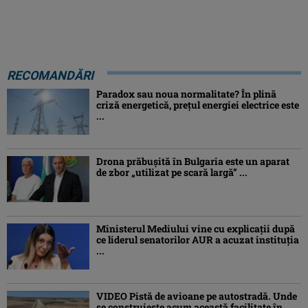
RECOMANDĂRI
Paradox sau noua normalitate? În plină
criză energetică, prețul energiei electrice este
...
Drona prăbuşită în Bulgaria este un aparat
de zbor „utilizat pe scară largă” ...
Ministerul Mediului vine cu explicații după
ce liderul senatorilor AUR a acuzat instituția
...
VIDEO Pistă de avioane pe autostradă. Unde
se construiește acum această facilitate în ...