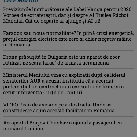
CELE MAI NOI
Previziunile îngrijorătoare ale Babei Vanga pentru 2026.
Vorbea de extratereștri, dar și despre Al Treilea Război
Mondial. Cât de departe ar ajunge și AI-ul!
Paradox sau noua normalitate? În plină criză energetică,
prețul energiei electrice este zero și chiar negativ mâine
în România
Drona prăbuşită în Bulgaria este un aparat de zbor
„utilizat pe scară largă” de armata ucraineană
Ministerul Mediului vine cu explicații după ce liderul
senatorilor AUR a acuzat instituția că a acordat
preferențial un contract unui consorțiu de firme și a
cerut intervenția Curții de Conturi
VIDEO Pistă de avioane pe autostradă. Unde se
construiește acum această facilitate în România
Aeroportul Brașov-Ghimbav a ajuns la pasagerul cu
numărul 1 milion