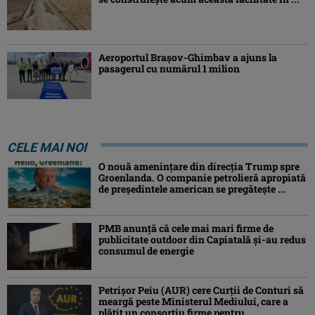
Aeroportul Brașov-Ghimbav a ajuns la
pasagerul cu numărul 1 milion
CELE MAI NOI
O nouă amenințare din direcția Trump spre
Groenlanda. O companie petrolieră apropiată
de președintele american se pregătește ...
PMB anunță că cele mai mari firme de
publicitate outdoor din Capiatală și-au redus
consumul de energie
Petrişor Peiu (AUR) cere Curții de Conturi să
meargă peste Ministerul Mediului, care a
plătit un consorţiu firme pentru ...