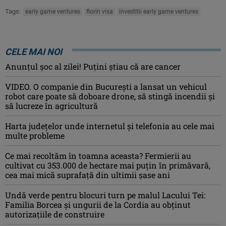
Tags:
early game ventures
florin visa
investitii early game ventures
CELE MAI NOI
Anunţul şoc al zilei! Puţini ştiau că are cancer
VIDEO. O companie din București a lansat un vehicul
robot care poate să doboare drone, să stingă incendii și
să lucreze în agricultură
Harta județelor unde internetul și telefonia au cele mai
multe probleme
Ce mai recoltăm în toamna aceasta? Fermierii au
cultivat cu 353.000 de hectare mai puțin în primăvară,
cea mai mică suprafață din ultimii șase ani
Undă verde pentru blocuri turn pe malul Lacului Tei:
Familia Borcea și ungurii de la Cordia au obținut
autorizațiile de construire