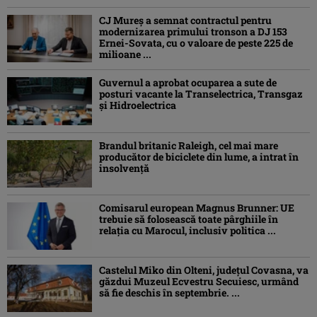
CJ Mureș a semnat contractul pentru
modernizarea primului tronson a DJ 153
Ernei-Sovata, cu o valoare de peste 225 de
milioane ...
Guvernul a aprobat ocuparea a sute de
posturi vacante la Transelectrica, Transgaz
și Hidroelectrica
Brandul britanic Raleigh, cel mai mare
producător de biciclete din lume, a intrat în
insolvență
Comisarul european Magnus Brunner: UE
trebuie să folosească toate pârghiile în
relația cu Marocul, inclusiv politica ...
Castelul Miko din Olteni, județul Covasna, va
găzdui Muzeul Ecvestru Secuiesc, urmând
să fie deschis în septembrie. ...