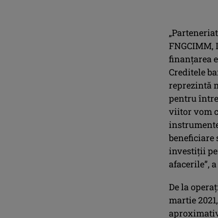
„Parteneria
FNGCIMM, IM
finanţarea 
Creditele ba
reprezintă 
pentru între
viitor vom 
instrumente
beneficiare 
investiţii p
afacerile”,
De la operaţ
martie 2021,
aproximativ 