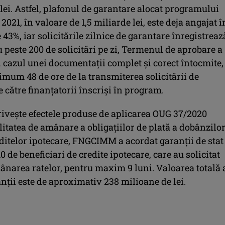
lei. Astfel, plafonul de garantare alocat programului
2021, în valoare de 1,5 miliarde lei, este deja angajat î
 43%, iar solicitările zilnice de garantare înregistreaz
 peste 200 de solicitări pe zi, Termenul de aprobare a
n cazul unei documentaţii complet şi corect întocmite,
imum 48 de ore de la transmiterea solicitării de
 către finanţatorii înscrişi în program.
riveşte efectele produse de aplicarea OUG 37/2020
litatea de amânare a obligaţiilor de plată a dobânzilo
ditelor ipotecare, FNGCIMM a acordat garanţii de stat
0 de beneficiari de credite ipotecare, care au solicitat
ânarea ratelor, pentru maxim 9 luni. Valoarea totală 
nţii este de aproximativ 238 milioane de lei.