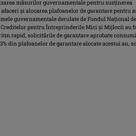
izarea măsurilor guvernamentale pentru susţinerea
 afaceri şi alocarea plafoanelor de garantare pentru 
amele guvernamentale derulate de Fondul Naţional d
Creditelor pentru Întreprinderile Mici şi Mijlocii au f
 ritm rapid, solicitările de garantare aprobate consu
43% din plafoanelor de garantare alocate acestui an, sc