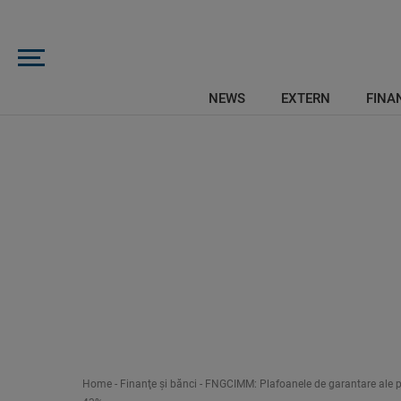
NEWS
EXTERN
FINAN
Home
-
Finanţe şi bănci
-
FNGCIMM: Plafoanele de garantare ale p