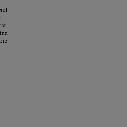
anul
e
ost
mând
rie