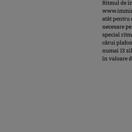
Ritmul de în
www.imminve
atât pentru 
necesare pen
special rit
cărui plafon
numai 13 zil
în valoare d