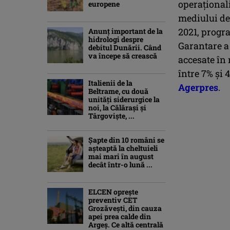
operaţional
europene
mediului de
2021, progr
Anunț important de la
hidrologi despre
Garantare a 
debitul Dunării. Când
va începe să crească
accesate în
între 7% şi 
Italienii de la
Agerpres
.
Beltrame, cu două
unități siderurgice la
noi, la Călărași și
Târgoviște, ...
Şapte din 10 români se
aşteaptă la cheltuieli
mai mari în august
decât într-o lună ...
ELCEN oprește
preventiv CET
Grozăvești, din cauza
apei prea calde din
Argeș. Ce altă centrală