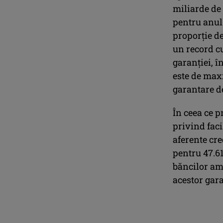
miliarde de 
pentru anul 
proporţie de
un record cu
garanţiei, î
este de max
garantare de
În ceea ce p
privind faci
aferente cre
pentru 47.61
băncilor am
acestor gara