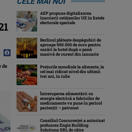
CELE MAI NOI
AEP propune digitalizarea
înscrierii cetăţenilor UE în listele
21
electorale speciale
Berlinul plăteşte despăgubiri de
aproape 900.000 de euro pentru
cazări la hotel după o pană
:
masivă de curent din ianuarie
e de
Preţurile mondiale la alimente, la
cel mai ridicat nivel din ultimii
r
trei ani, în iulie
Întreruperea alimentării cu
energie electrică a fabricilor de
medicamente va pune în pericol
pacienţii – patronat
Consiliul Concurenţei a autorizat
preluarea Engie Building
Solutions SRL de către