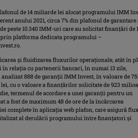
plafonul de 14 miliarde lei alocat programului IMM In
erent anului 2021, circa 7% din plafonul de garantare 
 de peste 10.340 IMM-uri care au solicitat finanţări de 
i prin platforma dedicata programului –
est.ro.
icarea şi fluidizarea fluxurilor operaţionale, atât în p
şi în relaţia cu partenerii bancari, în numai 13 zile,
nalizat 888 de garanţii IMM Invest, în valoare de 75
lei, cu o valoare a finanţărilor solicitate de 923 milio
edie, termenul de acordare a unei garanţii pentru un
bat a fost de maximum 48 de ore de la încărcarea
ei complete în aplicaţia web plafon, care asigură flu
talizat al derulării programului între finanţatori şi