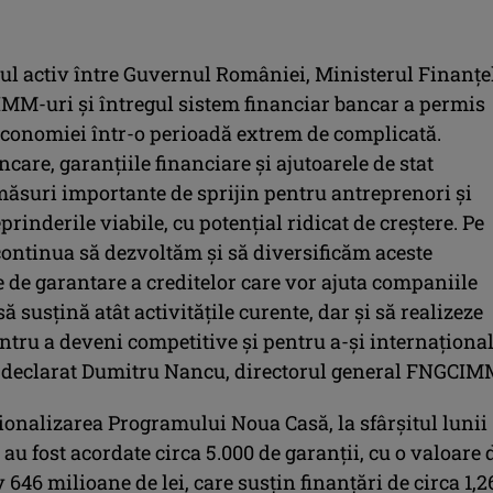
tul activ între Guvernul României, Ministerul Finanţel
M-uri şi întregul sistem financiar bancar a permis
economiei într-o perioadă extrem de complicată.
ncare, garanţiile financiare şi ajutoarele de stat
măsuri importante de sprijin pentru antreprenori şi
prinderile viabile, cu potenţial ridicat de creştere. Pe
continua să dezvoltăm şi să diversificăm aceste
 de garantare a creditelor care vor ajuta companiile
să susţină atât activităţile curente, dar şi să realizeze
entru a deveni competitive şi pentru a-şi internaţiona
 a declarat Dumitru Nancu, directorul general FNGCIM
ionalizarea Programului Noua Casă, la sfârşitul lunii
 au fost acordate circa 5.000 de garanţii, cu o valoare 
646 milioane de lei, care susţin finanţări de circa 1,2