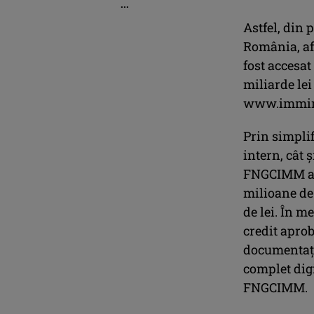
...
Astfel, din 
România, af
fost accesat
miliarde le
www.imminv
Prin simplif
intern, cât 
FNGCIMM a a
milioane de 
de lei. În m
credit apro
documentaţi
complet digi
FNGCIMM.