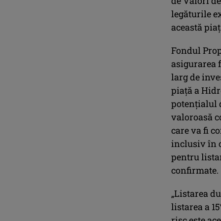
de Valori d
legăturile e
această piaț
Fondul Propr
asigurarea f
larg de inve
piață a Hidr
potențialul 
valoroasă c
care va fi c
inclusiv în 
pentru lista
confirmate.
„Listarea du
listarea a 1
risc este ac