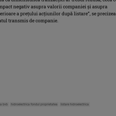
mpact negativ asupra valorii companiei și asupra
terioare a prețului acțiunilor după listare”, se precize
tul transmis de companie.
ca bvb
hidroelectrica fondul proprietatea
listare hidroelectrica