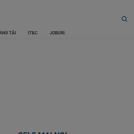
ANII TĂI
IT&C
JOBURI