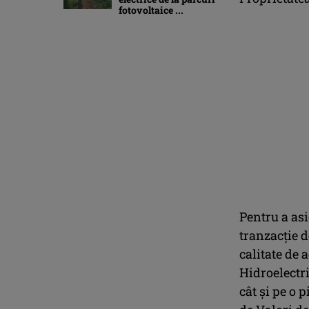
fotovoltaice ...
Pentru a asi
tranzacție d
calitate de 
Hidroelectri
cât și pe o 