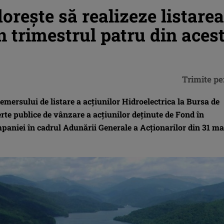
orește să realizeze listarea
n trimestrul patru din aces
Trimite pe
emersului de listare a acțiunilor Hidroelectrica la Bursa de
erte publice de vânzare a acțiunilor deținute de Fond în
mpaniei în cadrul Adunării Generale a Acționarilor din 31 ma