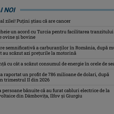
I NOI
l zilei! Puţini ştiau că are cancer
eie un acord cu Turcia pentru facilitarea tranzitului
e ovine şi bovine
ire semnificativă a carburanților în România, după m
t au scăzut azi prețurile la motorină
ță cu cât a scăzut consumul de energie în orele de se
 raportat un profit de 786 milioane de dolari, după
n trimestrul II din 2026
a persoane bănuite că au furat cabluri electrice de la
voltaice din Dâmboviţa, Ilfov şi Giurgiu