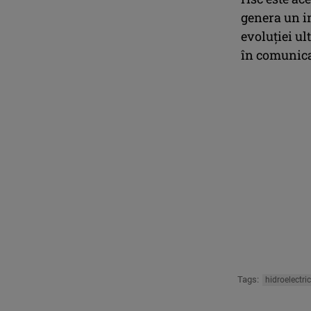
genera un i
evoluției ul
în comunica
Tags:
hidroelectri