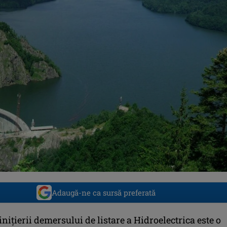
Adaugă-ne ca sursă preferată
nițierii demersului de listare a Hidroelectrica este o