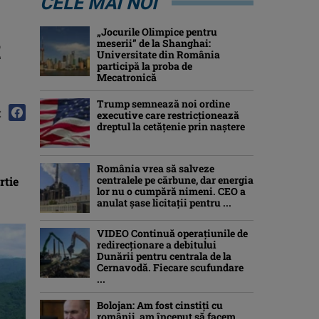
CELE MAI NOI
„Jocurile Olimpice pentru
t
meserii” de la Shanghai:
Universitate din România
participă la proba de
Mecatronică
Trump semnează noi ordine
:
executive care restricţionează
dreptul la cetăţenie prin naştere
România vrea să salveze
centralele pe cărbune, dar energia
rtie
lor nu o cumpără nimeni. CEO a
anulat șase licitații pentru ...
VIDEO Continuă operațiunile de
redirecționare a debitului
Dunării pentru centrala de la
Cernavodă. Fiecare scufundare
...
Bolojan: Am fost cinstiţi cu
românii, am început să facem