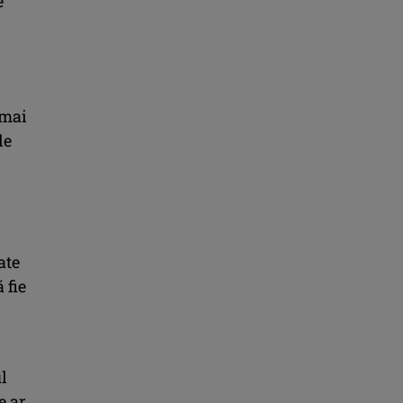
e
 mai
de
ate
 fie
ul
e ar