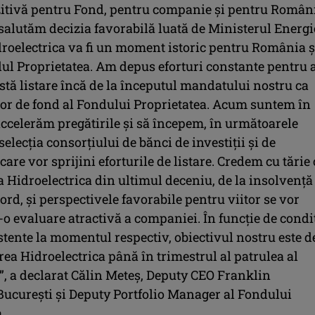
zitivă pentru Fond, pentru companie și pentru Român
salutăm decizia favorabilă luată de Ministerul Energi
droelectrica va fi un moment istoric pentru România ș
ul Proprietatea. Am depus eforturi constante pentru 
stă listare încă de la începutul mandatului nostru ca
or de fond al Fondului Proprietatea. Acum suntem în
ccelerăm pregătirile și să începem, în următoarele
elecția consorțiului de bănci de investiții și de
care vor sprijini eforturile de listare. Credem cu tărie
 Hidroelectrica din ultimul deceniu, de la insolvență
cord, și perspectivele favorabile pentru viitor se vor
r-o evaluare atractivă a companiei. În funcție de condiț
stente la momentul respectiv, obiectivul nostru este d
area Hidroelectrica până în trimestrul al patrulea al
”, a declarat Călin Meteș, Deputy CEO Franklin
ucurești și Deputy Portfolio Manager al Fondului
.