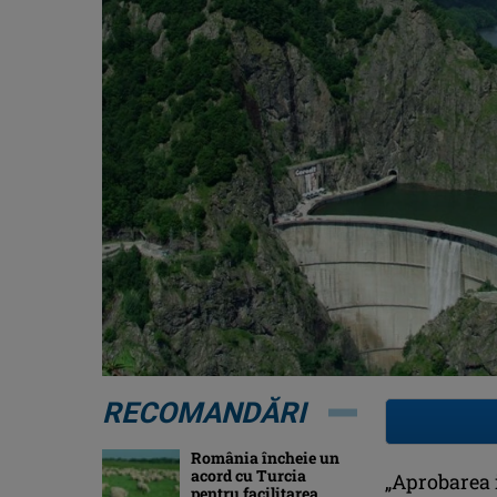
RECOMANDĂRI
România încheie un
acord cu Turcia
„Aprobarea i
pentru facilitarea