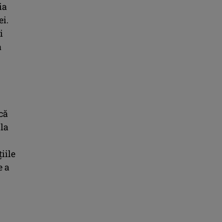
ia
ei.
i
a
 că
 la
iile
e a