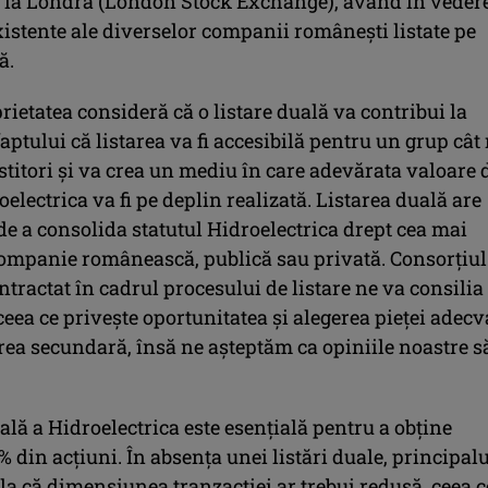
e la Londra (London Stock Exchange), având în veder
xistente ale diverselor companii românești listate pe
ă.
ietatea consideră că o listare duală va contribui la
aptului că listarea va fi accesibilă pentru un grup cât
stitori și va crea un mediu în care adevărata valoare 
oelectrica va fi pe deplin realizată. Listarea duală are
de a consolida statutul Hidroelectrica drept cea mai
ompanie românească, publică sau privată. Consorțiul
ontractat în cadrul procesului de listare ne va consilia
ceea ce privește oportunitatea și alegerea pieței adecv
rea secundară, însă ne așteptăm ca opiniile noastre să
ală a Hidroelectrica este esențială pentru a obține
5% din acțiuni. În absența unei listări duale, principal
ela că dimensiunea tranzacției ar trebui redusă, ceea c