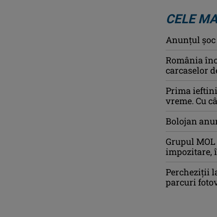
CELE MA
Anunţul şoc a
România înch
carcaselor d
Prima ieftin
vreme. Cu câ
Bolojan anun
Grupul MOL a
impozitare, î
Percheziţii l
parcuri foto