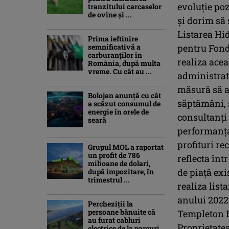
evoluție po
tranzitului carcaselor
de ovine şi ...
și dorim să 
Listarea Hi
Prima ieftinire
semnificativă a
pentru Fond
carburanților în
realiza acea
România, după multa
vreme. Cu cât au ...
administrat
măsură să a
Bolojan anunță cu cât
săptămâni, s
a scăzut consumul de
energie în orele de
consultanți 
seară
performanța
profituri re
Grupul MOL a raportat
un profit de 786
reflecta înt
milioane de dolari,
de piață exi
după impozitare, în
trimestrul ...
realiza list
anului 2022
Percheziţii la
persoane bănuite că
Templeton B
au furat cabluri
Proprietatea
electrice de la parcuri