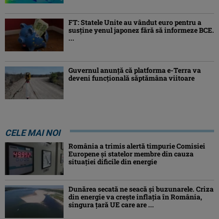
FT: Statele Unite au vândut euro pentru a
susține yenul japonez fără să informeze BCE.
...
Guvernul anunță că platforma e-Terra va
deveni funcţională săptămâna viitoare
CELE MAI NOI
România a trimis alertă timpurie Comisiei
Europene și statelor membre din cauza
situației dificile din energie
Dunărea secată ne seacă și buzunarele. Criza
din energie va crește inflația în România,
singura țară UE care are ...