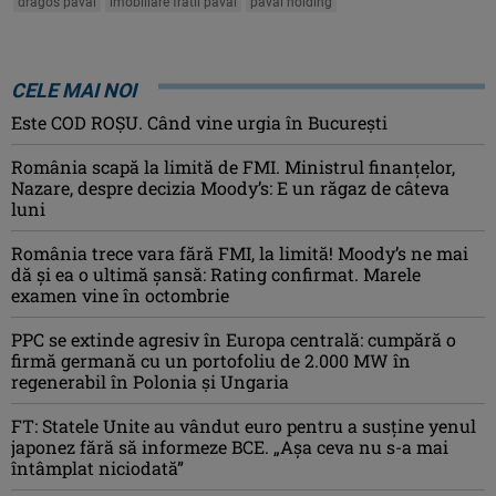
dragos paval
imobiliare fratii paval
paval holding
CELE MAI NOI
Este COD ROŞU. Când vine urgia în Bucureşti
România scapă la limită de FMI. Ministrul finanțelor,
Nazare, despre decizia Moody’s: E un răgaz de câteva
luni
România trece vara fără FMI, la limită! Moody’s ne mai
dă și ea o ultimă șansă: Rating confirmat. Marele
examen vine în octombrie
PPC se extinde agresiv în Europa centrală: cumpără o
firmă germană cu un portofoliu de 2.000 MW în
regenerabil în Polonia și Ungaria
FT: Statele Unite au vândut euro pentru a susține yenul
japonez fără să informeze BCE. „Așa ceva nu s-a mai
întâmplat niciodată”