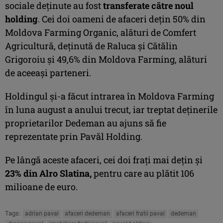
sociale deținute au fost
transferate către noul
holding
. Cei doi oameni de afaceri dețin 50% din
Moldova Farming Organic, alături de Comfert
Agricultură, deţinută de Raluca şi Cătălin
Grigoroiu şi 49,6% din Moldova Farming, alături
de aceeaşi parteneri.
Holdingul şi-a făcut intrarea în Moldova Farming
în luna august a anului trecut, iar treptat deţinerile
proprietarilor Dedeman au ajuns să fie
reprezentate prin Pavăl Holding.
Pe lângă aceste afaceri, cei doi frați mai dețin și
23% din Alro Slatina,
pentru care au plătit 106
milioane de euro.
Tags:
adrian paval
afaceri dedeman
afaceri fratii paval
dedeman