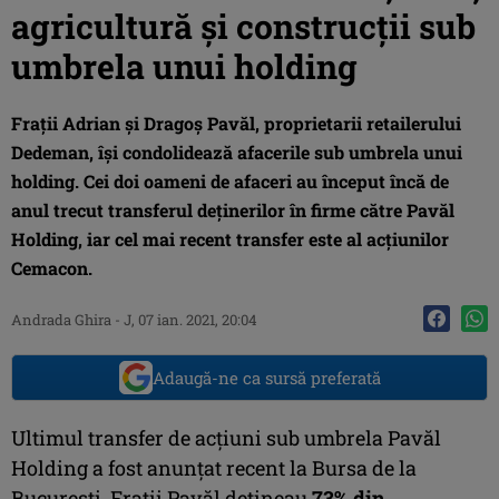
agricultură şi construcţii sub
umbrela unui holding
Fraţii Adrian şi Dragoş Pavăl, proprietarii retailerului
Dedeman, îşi condolidează afacerile sub umbrela unui
holding. Cei doi oameni de afaceri au început încă de
anul trecut transferul deţinerilor în firme către Pavăl
Holding, iar cel mai recent transfer este al acţiunilor
Cemacon.
Andrada Ghira
-
J, 07 ian. 2021, 20:04
Adaugă-ne ca sursă preferată
Ultimul transfer de acţiuni sub umbrela Pavăl
Holding a fost anunţat recent la Bursa de la
Bucureşti. Fraţii Pavăl deţineau
73% din