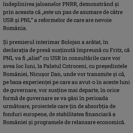
îndeplinirea jaloanelor PNRR, demonstrând şi
prin aceasta că „este un pas de asumare de către
USR şi PNL” a reformelor de care are nevoie
România.
Şi premierul interimar Bolojan a arătat, în
declaraţia de presă susţinută împreună cu Fritz, că
PNL va fi „aliat” cu USR în consultările care vor
avea loc luni, la Palatul Cotroceni, cu preşedintele
României, Nicuşor Dan, unde vor transmite şi că,
pe baza experienţei pe care au avut-o în aceste luni
de guvernare, vor susţine mai departe, în orice
formă de guvernare se va găsi în perioada
următoare, proiectele care ţin de absorbţia de
fonduri europene, de stabilitatea financiară a
României şi programele de relansare economică.