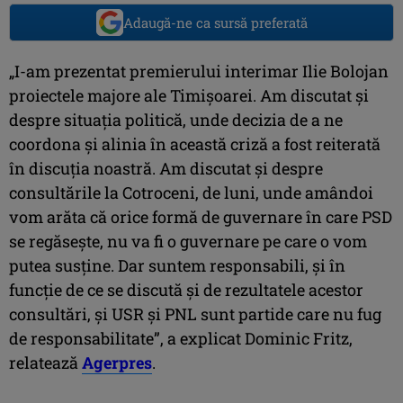
Adaugă-ne ca sursă preferată
„I-am prezentat premierului interimar Ilie Bolojan
proiectele majore ale Timişoarei. Am discutat şi
despre situaţia politică, unde decizia de a ne
coordona şi alinia în această criză a fost reiterată
în discuţia noastră. Am discutat şi despre
consultările la Cotroceni, de luni, unde amândoi
vom arăta că orice formă de guvernare în care PSD
se regăseşte, nu va fi o guvernare pe care o vom
putea susţine. Dar suntem responsabili, şi în
funcţie de ce se discută şi de rezultatele acestor
consultări, şi USR şi PNL sunt partide care nu fug
de responsabilitate”, a explicat Dominic Fritz,
relatează
Agerpres
.