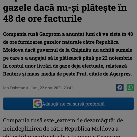
gazele dacă nu-și plătește în
48 de ore facturile
Compania rusă Gazprom a anunţat luni că va sista în 48
de ore furnizarea gazelor naturale către Republica
Moldova dacă guvernul de la Chişinău nu achită sumele
pe care s-a angajat să le plătească până pe 22 noiembrie
în contul unor livrări de gaze deja efectuate, relatează
Reuters şi mass-media de peste Prut, citate de Agerpres.
Ion Dobreanu
-
lun, 22 nov. 2021, 20:41
Adaugă-ne ca sursă preferată
Compania rusă este „extrem de dezamăgită” de
neîndeplinirea de către Republica Moldova a
obligaţiilor contractuale, a transmis Gazprom,