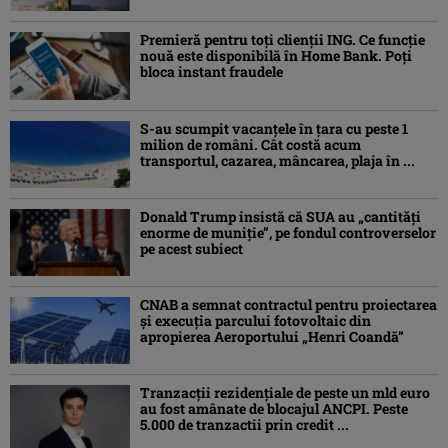
Premieră pentru toți clienții ING. Ce funcție
nouă este disponibilă în Home Bank. Poți
bloca instant fraudele
S-au scumpit vacanțele în țara cu peste 1
milion de români. Cât costă acum
transportul, cazarea, mâncarea, plaja în ...
Donald Trump insistă că SUA au „cantităţi
enorme de muniţie”, pe fondul controverselor
pe acest subiect
CNAB a semnat contractul pentru proiectarea
şi execuţia parcului fotovoltaic din
apropierea Aeroportului „Henri Coandă”
Tranzacții rezidențiale de peste un mld euro
au fost amânate de blocajul ANCPI. Peste
5.000 de tranzactii prin credit ...