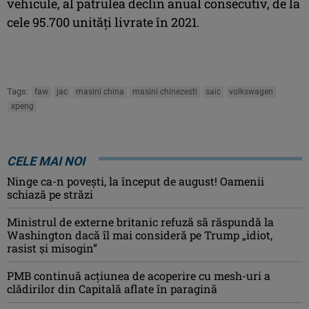
vehicule, al patrulea declin anual consecutiv, de la
cele 95.700 unităţi livrate în 2021.
Tags:
faw
jac
masini china
masini chinezesti
saic
volkswagen
xpeng
CELE MAI NOI
Ninge ca-n povești, la început de august! Oamenii
schiază pe străzi
Ministrul de externe britanic refuză să răspundă la
Washington dacă îl mai consideră pe Trump „idiot,
rasist şi misogin”
PMB continuă acțiunea de acoperire cu mesh-uri a
clădirilor din Capitală aflate în paragină