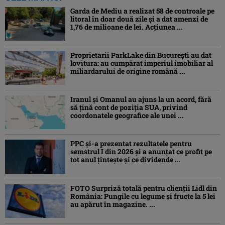
Garda de Mediu a realizat 58 de controale pe
litoral în doar două zile și a dat amenzi de
1,76 de milioane de lei. Acțiunea ...
Proprietarii ParkLake din București au dat
lovitura: au cumpărat imperiul imobiliar al
miliardarului de origine română ...
Iranul și Omanul au ajuns la un acord, fără
să țină cont de poziția SUA, privind
coordonatele geografice ale unei ...
PPC și-a prezentat rezultatele pentru
semstrul I din 2026 și a anunțat ce profit pe
tot anul țintește și ce dividende ...
FOTO Surpriză totală pentru clienții Lidl din
România: Pungile cu legume și fructe la 5 lei
au apărut în magazine. ...