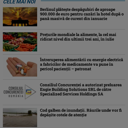
CELE MAI NOI
Berlinul plăteşte despăgubiri de aproape
900.000 de euro pentru cazări la hotel după o
pană masivă de curent din ianuarie
Preţurile mondiale la alimente, la cel mai
ridicat nivel din ultimii trei ani, în iulie
Întreruperea alimentării cu energie electrică
a fabricilor de medicamente va pune în
pericol pacienţii – patronat
Consiliul Concurenţei a autorizat preluarea
Engie Building Solutions SRL de către
Specialized Services Holdings SA
Cod galben de inundații. Râurile unde vor fi
depășite cotele de atenţie