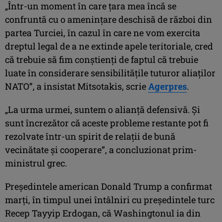
„Într-un moment în care ţara mea încă se
confruntă cu o ameninţare deschisă de război din
partea Turciei, în cazul în care ne vom exercita
dreptul legal de a ne extinde apele teritoriale, cred
că trebuie să fim conştienţi de faptul că trebuie
luate în considerare sensibilităţile tuturor aliaţilor
NATO”, a insistat Mitsotakis, scrie
Agerpres
.
„La urma urmei, suntem o alianţă defensivă. Şi
sunt încrezător că aceste probleme restante pot fi
rezolvate într-un spirit de relaţii de bună
vecinătate şi cooperare”, a concluzionat prim-
ministrul grec.
Preşedintele american Donald Trump a confirmat
marţi, în timpul unei întâlniri cu preşedintele turc
Recep Tayyip Erdogan, că Washingtonul ia din