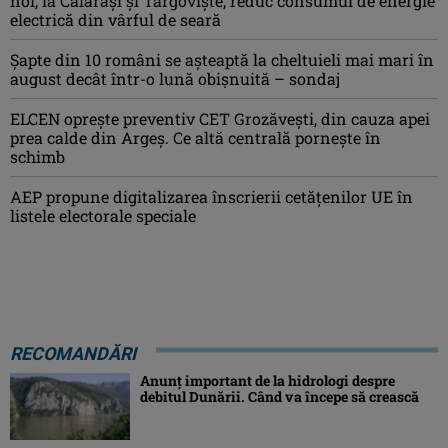
noi, la Călărași și Târgoviște, reduc consumul de energie
electrică din vârful de seară
Şapte din 10 români se aşteaptă la cheltuieli mai mari în
august decât într-o lună obişnuită – sondaj
ELCEN oprește preventiv CET Grozăvești, din cauza apei
prea calde din Argeș. Ce altă centrală pornește în
schimb
AEP propune digitalizarea înscrierii cetăţenilor UE în
listele electorale speciale
RECOMANDĂRI
Anunț important de la hidrologi despre
debitul Dunării. Când va începe să crească