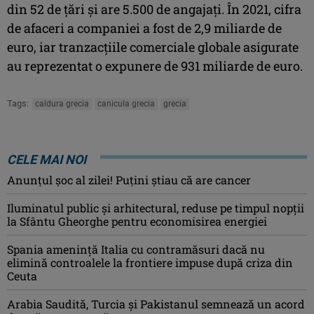
din 52 de ţări şi are 5.500 de angajaţi. În 2021, cifra
de afaceri a companiei a fost de 2,9 miliarde de
euro, iar tranzacţiile comerciale globale asigurate
au reprezentat o expunere de 931 miliarde de euro.
Tags:
caldura grecia
canicula grecia
grecia
CELE MAI NOI
Anunţul şoc al zilei! Puţini ştiau că are cancer
Iluminatul public şi arhitectural, reduse pe timpul nopţii
la Sfântu Gheorghe pentru economisirea energiei
Spania ameninţă Italia cu contramăsuri dacă nu
elimină controalele la frontiere impuse după criza din
Ceuta
Arabia Saudită, Turcia şi Pakistanul semnează un acord