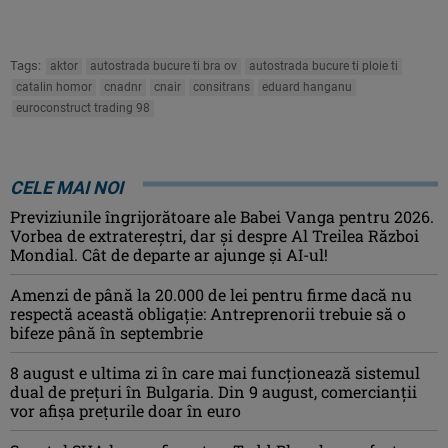
Tags:
aktor
autostrada bucure ti bra ov
autostrada bucure ti ploie ti
catalin homor
cnadnr
cnair
consitrans
eduard hanganu
euroconstruct trading 98
CELE MAI NOI
Previziunile îngrijorătoare ale Babei Vanga pentru 2026.
Vorbea de extratereștri, dar și despre Al Treilea Război
Mondial. Cât de departe ar ajunge și AI-ul!
Amenzi de până la 20.000 de lei pentru firme dacă nu
respectă această obligație: Antreprenorii trebuie să o
bifeze până în septembrie
8 august e ultima zi în care mai funcționează sistemul
dual de prețuri în Bulgaria. Din 9 august, comercianții
vor afișa prețurile doar în euro