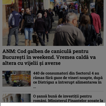
ANM: Cod galben de caniculă pentru
București în weekend. Vremea caldă va
altera cu vijelii și averse
440 de consumatori din Sectorul 4 au
rămas fără gaze de vineri noapte, după
ce Distrigaz a întrerupt alimentarea în
...
O șansă bună de investiții pentru
români. Ministerul Finanțelor scoate la
vânzare o nouă ediție de titluri de stat