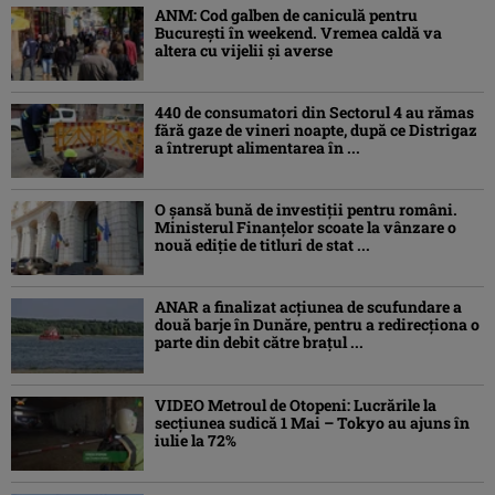
ANM: Cod galben de caniculă pentru
București în weekend. Vremea caldă va
altera cu vijelii și averse
440 de consumatori din Sectorul 4 au rămas
fără gaze de vineri noapte, după ce Distrigaz
a întrerupt alimentarea în ...
O șansă bună de investiții pentru români.
Ministerul Finanțelor scoate la vânzare o
nouă ediție de titluri de stat ...
ANAR a finalizat acțiunea de scufundare a
două barje în Dunăre, pentru a redirecționa o
parte din debit către brațul ...
VIDEO Metroul de Otopeni: Lucrările la
secțiunea sudică 1 Mai – Tokyo au ajuns în
iulie la 72%