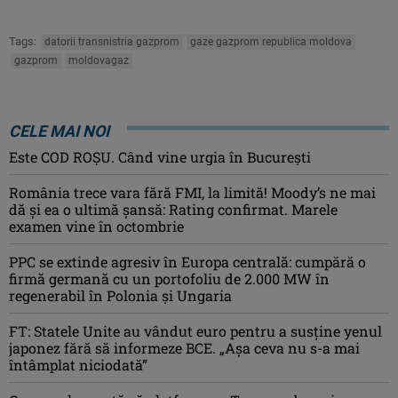
Tags:
datorii transnistria gazprom
gaze gazprom republica moldova
gazprom
moldovagaz
CELE MAI NOI
Este COD ROŞU. Când vine urgia în Bucureşti
România trece vara fără FMI, la limită! Moody’s ne mai
dă și ea o ultimă șansă: Rating confirmat. Marele
examen vine în octombrie
PPC se extinde agresiv în Europa centrală: cumpără o
firmă germană cu un portofoliu de 2.000 MW în
regenerabil în Polonia și Ungaria
FT: Statele Unite au vândut euro pentru a susține yenul
japonez fără să informeze BCE. „Așa ceva nu s-a mai
întâmplat niciodată”