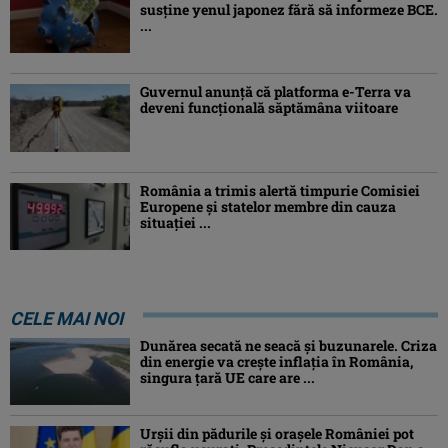
susține yenul japonez fără să informeze BCE.
...
Guvernul anunță că platforma e-Terra va
deveni funcţională săptămâna viitoare
România a trimis alertă timpurie Comisiei
Europene și statelor membre din cauza
situației ...
CELE MAI NOI
Dunărea secată ne seacă și buzunarele. Criza
din energie va crește inflația în România,
singura țară UE care are ...
Urșii din pădurile și orașele României pot