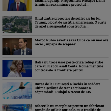
răsufla ușurați. Președintele Nicușor Dan a
trimis la reexaminare proiectul ...
Unul dintre proiectele de suflet ale lui lui
Trump, blocat de justiția americană. O curte
de apel a suspendat construcția ...
Marco Rubio avertizează Cuba că nu mai are
nicio „supapă de scăpare”
Italia nu trece ușor peste criza refugiaților
care au luat cu asalt Ceuta. Roma menține
controalele la frontieră pentru ...
Bursa de la București a închis în scădere
ultima ședință de tranzacționare a
săptămânii. Rulajul a trecut de 135 ...
Afacerile nu merg bine pentru un fabricant
român de utilaje agricole, cu o tradiție de