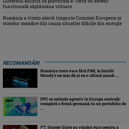
Guvernul anunță că platforma e-Terra va deveni
funcţională săptămâna viitoare
România a trimis alertă timpurie Comisiei Europene și
statelor membre din cauza situației dificile din energie
RECOMANDĂRI
România trece vara fără FMI, la limită!
Moody’s ne mai dă și ea o ultimă șansă: ...
PPC se extinde agresiv în Europa centrală:
cumpără o firmă germană cu un portofoliu de
...
FT: Statele Unite au vândut euro pentru a