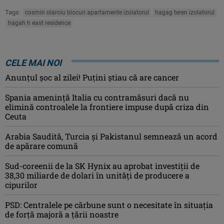
Tags:
cosmin olaroiu blocuri apartamente izolatorul
hagag teren izolatorul
hagah h east residence
CELE MAI NOI
Anunţul şoc al zilei! Puţini ştiau că are cancer
Spania ameninţă Italia cu contramăsuri dacă nu
elimină controalele la frontiere impuse după criza din
Ceuta
Arabia Saudită, Turcia şi Pakistanul semnează un acord
de apărare comună
Sud-coreenii de la SK Hynix au aprobat investiţii de
38,30 miliarde de dolari în unităţi de producere a
cipurilor
PSD: Centralele pe cărbune sunt o necesitate în situaţia
de forţă majoră a ţării noastre