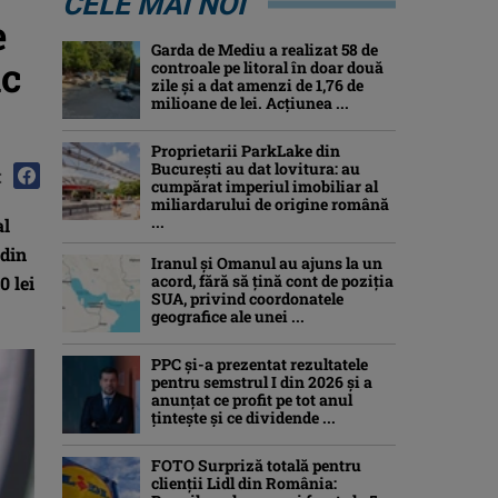
CELE MAI NOI
e
Garda de Mediu a realizat 58 de
ic
controale pe litoral în doar două
zile și a dat amenzi de 1,76 de
milioane de lei. Acțiunea ...
Proprietarii ParkLake din
București au dat lovitura: au
:
cumpărat imperiul imobiliar al
miliardarului de origine română
...
al
 din
Iranul și Omanul au ajuns la un
acord, fără să țină cont de poziția
0 lei
SUA, privind coordonatele
geografice ale unei ...
PPC și-a prezentat rezultatele
pentru semstrul I din 2026 și a
anunțat ce profit pe tot anul
țintește și ce dividende ...
FOTO Surpriză totală pentru
clienții Lidl din România: