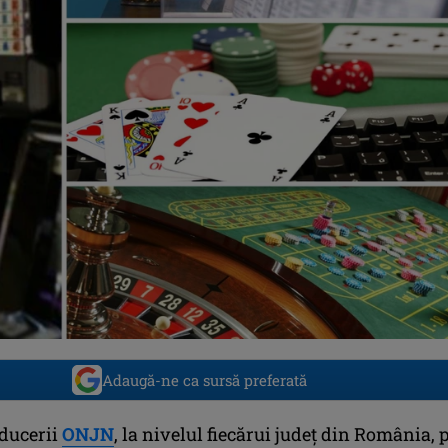
Adaugă-ne ca sursă preferată
nducerii
ONJN
, la nivelul fiecărui judeţ din România, 