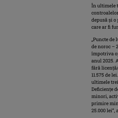
În ultimele 
controalelor
depusă şi o
care ar fi fu
„Puncte de l
de noroc – 
împotriva op
anul 2025. A
fără licenţă
11.575 de le
ultimele tre
Deficienţe d
minori, acti
primire mino
25.000 lei”,