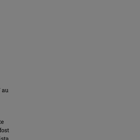
N au
te
fost
ista