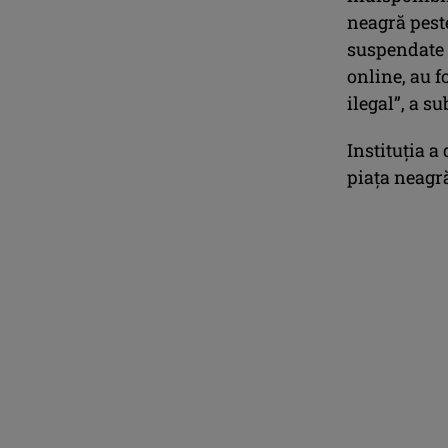
neagră peste
suspendate t
online, au f
ilegal”, a s
Instituţia a
piaţa neagră