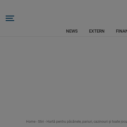
NEWS
EXTERN
FINAN
Home
-
Stiri
-
Hartă pentru păcănele, pariuri, cazinouri şi toate joc