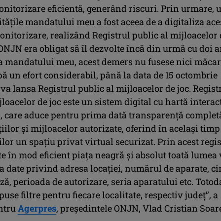
nitorizare eficientă, generând riscuri. Prin urmare, 
ităţile mandatului meu a fost aceea de a digitaliza ace
nitorizare, realizând Registrul public al mijloacelor
 ONJN era obligat să îl dezvolte încă din urmă cu doi a
a mandatului meu, acest demers nu fusese nici măcar
ă un efort considerabil, până la data de 15 octombrie
a lansa Registrul public al mijloacelor de joc. Regist
jloacelor de joc este un sistem digital cu hartă interac
R, care aduce pentru prima dată transparenţă complet
iilor şi mijloacelor autorizate, oferind în acelaşi timp
lor un spaţiu privat virtual securizat. Prin acest regi
 în mod eficient piaţa neagră şi absolut toată lumea 
a date privind adresa locaţiei, numărul de aparate, ci
ză, perioada de autorizare, seria aparatului etc. Totod
puse filtre pentru fiecare localitate, respectiv judeţ”, a
entru
Agerpres
, preşedintele ONJN, Vlad Cristian Soar