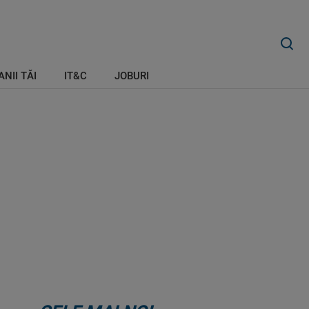
ANII TĂI
IT&C
JOBURI