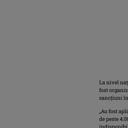
La nivel naţ
fost organiz
sancţiuni în
„Au fost apl
de peste 4.0
indisponibil