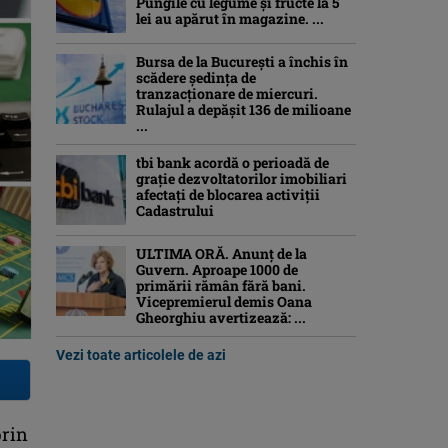
Pungile cu legume și fructe la 5
lei au apărut în magazine. ...
Bursa de la București a închis în
scădere ședința de
tranzacționare de miercuri.
Rulajul a depășit 136 de milioane
...
tbi bank acordă o perioadă de
grație dezvoltatorilor imobiliari
afectați de blocarea activiții
Cadastrului
ULTIMA ORĂ. Anunț de la
Guvern. Aproape 1000 de
primării rămân fără bani.
Vicepremierul demis Oana
Gheorghiu avertizează: ...
Vezi toate articolele de azi
prin