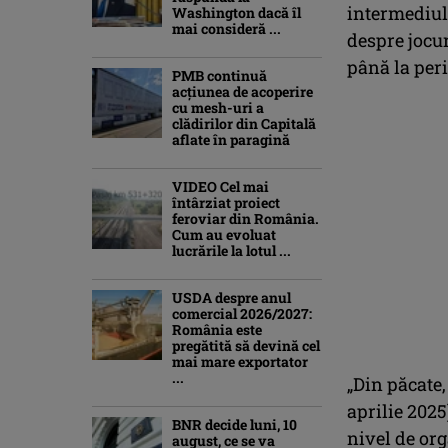
intermediul 
Washington dacă îl
mai consideră ...
despre jocur
până la peri
PMB continuă
acțiunea de acoperire
cu mesh-uri a
clădirilor din Capitală
aflate în paragină
VIDEO Cel mai
întârziat proiect
feroviar din România.
Cum au evoluat
lucrările la lotul ...
USDA despre anul
comercial 2026/2027:
România este
pregătită să devină cel
mai mare exportator
...
„Din păcate
aprilie 2025
BNR decide luni, 10
nivel de org
august, ce se va