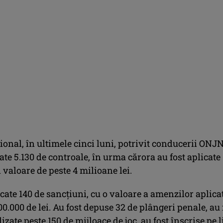
ional, în ultimele cinci luni, potrivit conducerii ONJ
ate 5.130 de controale, în urma cărora au fost aplicate
 valoare de peste 4 milioane lei.
icate 140 de sancţiuni, cu o valoare a amenzilor aplica
00.000 de lei. Au fost depuse 32 de plângeri penale, au 
izate peste 150 de mijloace de joc, au fost înscrise pe l