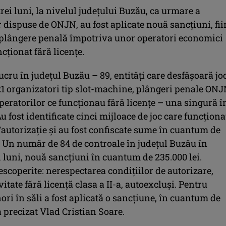
trei luni, la nivelul judeţului Buzău, ca urmare a
 dispuse de ONJN, au fost aplicate nouă sancţiuni, fi
 plângere penală împotriva unor operatori economici
ncţionat fără licenţe.
ucru în judeţul Buzău – 89, entităţi care desfăşoară jo
21 organizatori tip slot-machine, plângeri penale ON
eratorilor ce funcţionau fără licenţe – una singură î
u fost identificate cinci mijloace de joc care funcţion
/autorizaţie şi au fost confiscate sume în cuantum de
i. Un număr de 84 de controale în judeţul Buzău în
i luni, nouă sancţiuni în cuantum de 235.000 lei.
escoperite: nerespectarea condiţiilor de autorizare,
vitate fără licenţă clasa a II-a, autoexcluşi. Pentru
ri în săli a fost aplicată o sancţiune, în cuantum de
 a precizat Vlad Cristian Soare.