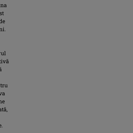
una
st
 de
ni.
rul
tivă
ă
stru
va
ne
ată,
e.