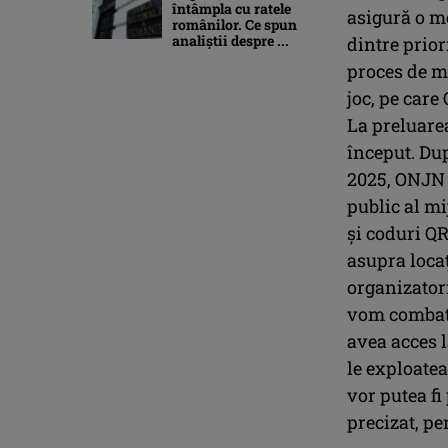
întâmpla cu ratele
asigură o mo
românilor. Ce spun
analiștii despre ...
dintre prior
proces de mo
joc, pe care
La preluare
început. Dup
2025, ONJN v
public al mi
şi coduri Q
asupra locaţ
organizatori
vom combate
avea acces l
le exploatea
vor putea fi 
precizat, p