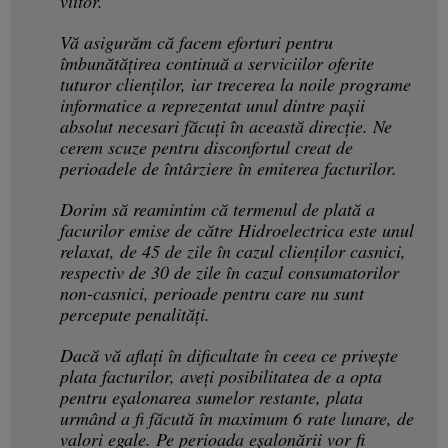
viitor.
Vă asigurăm că facem eforturi pentru
îmbunătățirea continuă a serviciilor oferite
tuturor clienților, iar trecerea la noile programe
informatice a reprezentat unul dintre pașii
absolut necesari făcuți în această direcție. Ne
cerem scuze pentru disconfortul creat de
perioadele de întârziere în emiterea facturilor.
Dorim să reamintim că termenul de plată a
facurilor emise de către Hidroelectrica este unul
relaxat, de 45 de zile în cazul clienților casnici,
respectiv de 30 de zile în cazul consumatorilor
non-casnici, perioade pentru care nu sunt
percepute penalități.
Dacă vă aflați în dificultate în ceea ce privește
plata facturilor, aveți posibilitatea de a opta
pentru eșalonarea sumelor restante, plata
urmând a fi făcută în maximum 6 rate lunare, de
valori egale. Pe perioada eșalonării vor fi