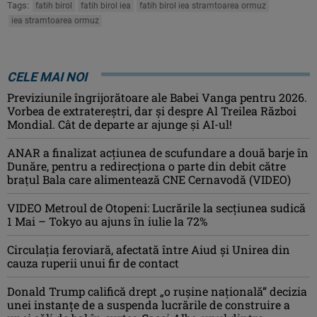
Tags:
fatih birol
fatih birol iea
fatih birol iea stramtoarea ormuz
iea stramtoarea ormuz
CELE MAI NOI
Previziunile îngrijorătoare ale Babei Vanga pentru 2026.
Vorbea de extratereștri, dar și despre Al Treilea Război
Mondial. Cât de departe ar ajunge și AI-ul!
ANAR a finalizat acțiunea de scufundare a două barje în
Dunăre, pentru a redirecționa o parte din debit către
brațul Bala care alimentează CNE Cernavodă (VIDEO)
VIDEO Metroul de Otopeni: Lucrările la secțiunea sudică
1 Mai – Tokyo au ajuns în iulie la 72%
Circulația feroviară, afectată între Aiud şi Unirea din
cauza ruperii unui fir de contact
Donald Trump califică drept „o ruşine naţională” decizia
unei instanțe de a suspenda lucrările de construire a