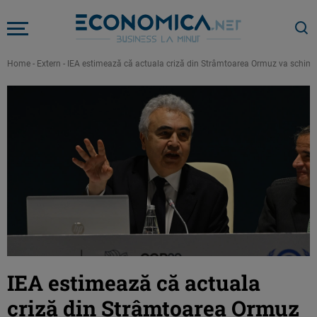
Home
-
Extern
-
IEA estimează că actuala criză din Strâmtoarea Ormuz va schimba f
IEA estimează că actuala
criză din Strâmtoarea Ormuz