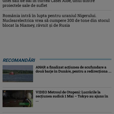
unei săli de bal în curtea Casei Albe, unul dintre
proiectele sale de suflet
România intră în lupta pentru uraniul Nigerului.
Nuclearelectrica vrea să cumpere 300 de tone din stocul
blocat la Niamey, râvnit și de Rusia
RECOMANDĂRI
ANAR a finalizat acțiunea de scufundare a
două barje în Dunăre, pentru a redirecționa ...
VIDEO Metroul de Otopeni: Lucrările la
secțiunea sudică 1 Mai – Tokyo au ajuns în
...