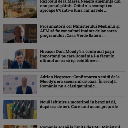
Războiul de la Marea Neagră amenință din
nou prețul pâinii. Grâul s-a scumpit cu
aproape 6% într-o lună, iar navele ...
Prosumatorii cer Ministerului Mediului și
AFM să fie consultați înainte de lansarea
programului „Casa Verde Baterii ...
Nicușor Dan: Moody’s a confirmat pașii
importanți pe care România i-a făcut în
ultimul an ca să își echilibreze ...
Adrian Negrescu: Confirmarea venită de la
Moody’s era scenariul de bază. În esenţă,
România nu a câştigat nimic, ...
Nouă ieftinire a motorinei în benzinării,
după cea de ieri. Care sunt acum prețurile
România scapă la limită de FMI. Ministrul