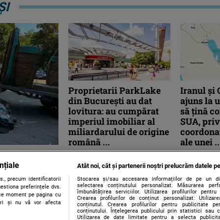
ȘI
Proprietarii ParkLake
Iranul și
din București au dat
ajuns la 
lovitura: au cumpărat
să țină co
imperiul imobiliar al
SUA, pri
miliardarului de origine
coordonat
română ...
ale unei ..
controale
Fondul suveran al Norvegiei,
Iranul şi Om
nțiale
gestionat de Norges Bank
înţelegere p
dat amenzi
Atât noi, cât și partenerii noștri prelucrăm datele pe
Investment Management,
geografice a
a ...
., precum identificatorii
Stocarea și/sau accesarea informațiilor de pe un dispo
împreună cu portughezii de la
navigaţie pr
selectarea conținutului personalizat. Măsurarea perf
estiona preferințele dvs.
îmbunătățirea serviciilor. Utilizarea profilurilor pentru
Sonae cumpără ...
orice moment pe pagina cu
 de control pe
Crearea profilurilor de conținut personalizat. Utiliza
ștri și nu vă vor afecta
conținutul. Crearea profilurilor pentru publicitate p
u şi, în numai 48 de
conținutului. Înțelegerea publicului prin statistici sau 
Utilizarea de date limitate pentru a selecta publici