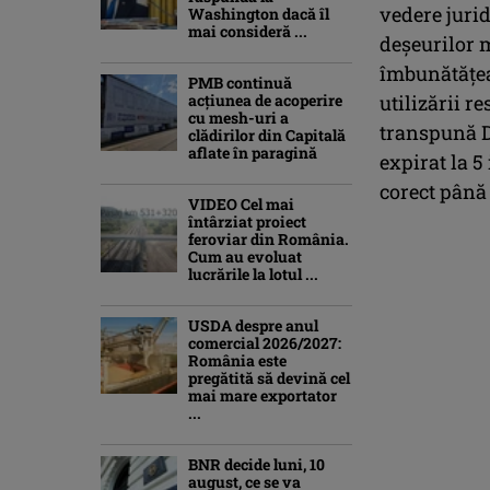
vedere jurid
Washington dacă îl
mai consideră ...
deşeurilor 
îmbunătăţeas
PMB continuă
acțiunea de acoperire
utilizării r
cu mesh-uri a
transpună Di
clădirilor din Capitală
aflate în paragină
expirat la 5
corect până
VIDEO Cel mai
întârziat proiect
feroviar din România.
Cum au evoluat
lucrările la lotul ...
USDA despre anul
comercial 2026/2027:
România este
pregătită să devină cel
mai mare exportator
...
BNR decide luni, 10
august, ce se va