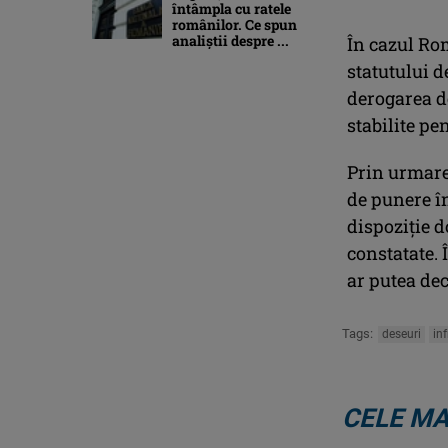
întâmpla cu ratele
românilor. Ce spun
analiștii despre ...
În cazul Rom
statutului d
derogarea de
stabilite pe
Prin urmare,
de punere în
dispoziţie d
constatate.
ar putea dec
Tags:
deseuri
in
CELE MA