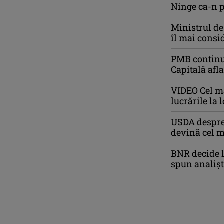
Ninge ca-n p
Ministrul de
îl mai consi
PMB continuă
Capitală afl
VIDEO Cel ma
lucrările la
USDA despre 
devină cel m
BNR decide l
spun analișt