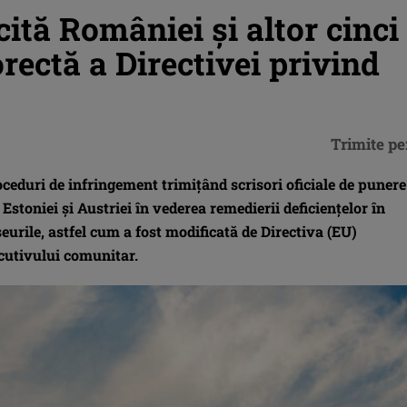
cită României şi altor cinci
rectă a Directivei privind
Trimite pe
ceduri de infringement trimiţând scrisori oficiale de punere
 Estoniei şi Austriei în vederea remedierii deficienţelor în
urile, astfel cum a fost modificată de Directiva (EU)
cutivului comunitar.