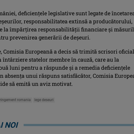
âniei, deficienţele legislative sunt legate de încetare
eşeurilor, responsabilitatea extinsă a producătorului,
 la împărţirea responsabilităţii financiare şi măsuri
ntru prevenirea generării de deşeuri.
 Comisia Europeană a decis să trimită scrisori oficia
 întârziere statelor membre în cauză, care au la
ouă luni pentru a răspunde şi a remedia deficienţele
 În absenţa unui răspuns satisfăcător, Comisia Europ
ide să emită un aviz motivat.
fringement romania
lege deseuri
I NOI