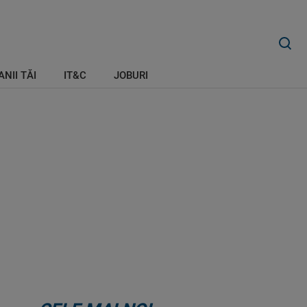
ANII TĂI
IT&C
JOBURI