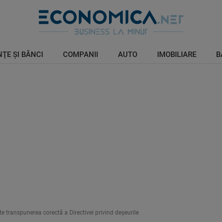
ŢE ŞI BĂNCI
COMPANII
AUTO
IMOBILIARE
B
te transpunerea corectă a Directivei privind deşeurile