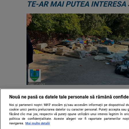
TE-AR MAI PUTEA INTERESA 
Garda de Mediu a realizat 58 de 
Nouă ne pasă ca datele tale personale să rămână confide
pe litoral în doar două zile și a 
de 1,76 de milioane de lei. Acțiune
Noi și partenerii noștri
1017
stocăm și/sau accesăm informații pe dispozitivul dvs
cookie unici pentru prelucrarea datelor cu caracter personal. Puteți accepta sau g
făcând clic mai jos, respectiv vă puteți opune utilizării unui interes legitim în 
Garda Naţională de Mediu derulează o acţiune tematică
politica de confidențialitate. Aceste alegeri vor fi raportate partenerilor no
litoral pentru verificarea respectării legislaţiei de medi
navigarea.
Mai multe detalii
ore, a aplicat amenzi de 1,76 de milioane......