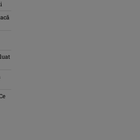
i
dacă
luat
ă
 Ce