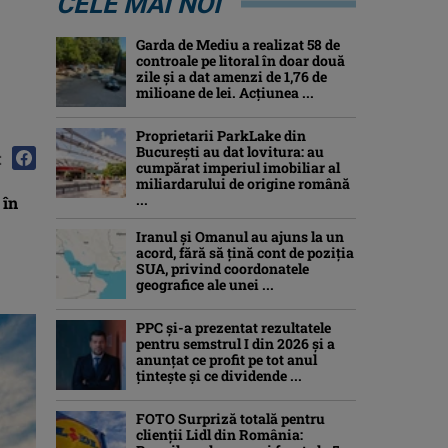
CELE MAI NOI
Garda de Mediu a realizat 58 de
controale pe litoral în doar două
zile și a dat amenzi de 1,76 de
milioane de lei. Acțiunea ...
Proprietarii ParkLake din
București au dat lovitura: au
:
cumpărat imperiul imobiliar al
miliardarului de origine română
...
 în
Iranul și Omanul au ajuns la un
acord, fără să țină cont de poziția
SUA, privind coordonatele
geografice ale unei ...
PPC și-a prezentat rezultatele
pentru semstrul I din 2026 și a
anunțat ce profit pe tot anul
țintește și ce dividende ...
FOTO Surpriză totală pentru
clienții Lidl din România: