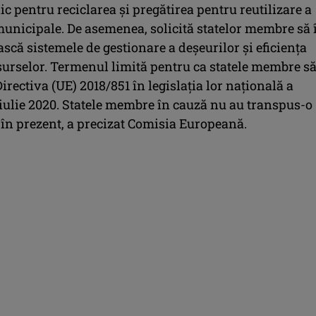
ic pentru reciclarea şi pregătirea pentru reutilizare a
municipale. De asemenea, solicită statelor membre să 
că sistemele de gestionare a deşeurilor şi eficienţa
esurselor. Termenul limită pentru ca statele membre s
rectiva (UE) 2018/851 în legislaţia lor naţională a
 iulie 2020. Statele membre în cauză nu au transpus-o
 în prezent, a precizat Comisia Europeană.