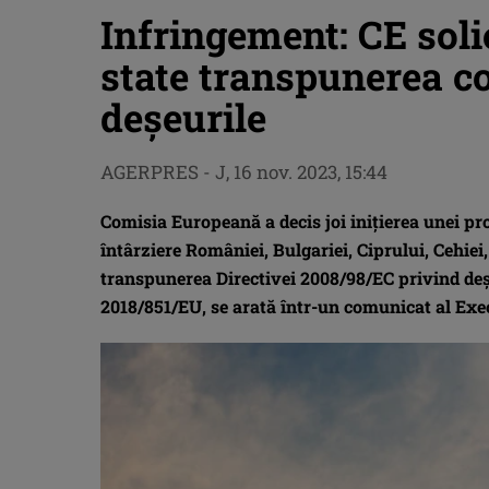
Infringement: CE soli
state transpunerea co
deşeurile
AGERPRES
-
J, 16 nov. 2023, 15:44
Comisia Europeană a decis joi iniţierea unei pro
întârziere României, Bulgariei, Ciprului, Cehiei,
transpunerea Directivei 2008/98/EC privind deşe
2018/851/EU, se arată într-un comunicat al Exe