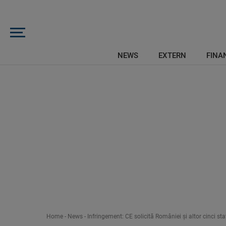
NEWS
EXTERN
FINAN
Home
-
News
-
Infringement: CE solicită României şi altor cinci sta