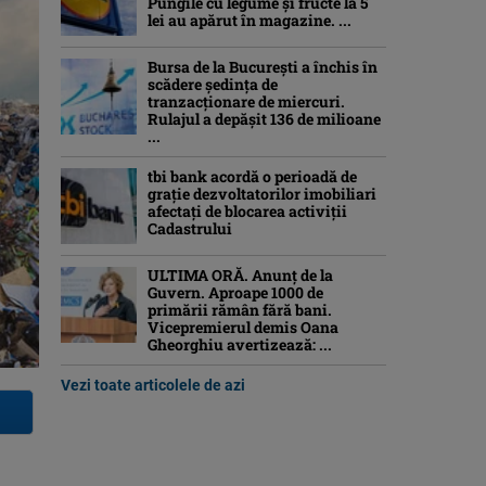
Pungile cu legume și fructe la 5
lei au apărut în magazine. ...
Bursa de la București a închis în
scădere ședința de
tranzacționare de miercuri.
Rulajul a depășit 136 de milioane
...
tbi bank acordă o perioadă de
grație dezvoltatorilor imobiliari
afectați de blocarea activiții
Cadastrului
ULTIMA ORĂ. Anunț de la
Guvern. Aproape 1000 de
primării rămân fără bani.
Vicepremierul demis Oana
Gheorghiu avertizează: ...
Vezi toate articolele de azi