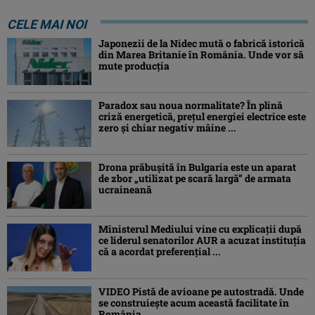
CELE MAI NOI
Japonezii de la Nidec mută o fabrică istorică
din Marea Britanie în România. Unde vor să
mute producția
Paradox sau noua normalitate? În plină
criză energetică, prețul energiei electrice este
zero și chiar negativ mâine ...
Drona prăbuşită în Bulgaria este un aparat
de zbor „utilizat pe scară largă” de armata
ucraineană
Ministerul Mediului vine cu explicații după
ce liderul senatorilor AUR a acuzat instituția
că a acordat preferențial ...
VIDEO Pistă de avioane pe autostradă. Unde
se construiește acum această facilitate în
România