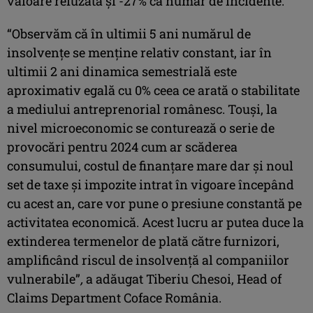
valoare refuzată și -27% ca număr de incidente.
“Observăm că în ultimii 5 ani numărul de
insolvențe se menține relativ constant, iar în
ultimii 2 ani dinamica semestrială este
aproximativ egală cu 0% ceea ce arată o stabilitate
a mediului antreprenorial românesc. Touși, la
nivel microeconomic se conturează o serie de
provocări pentru 2024 cum ar scăderea
consumului, costul de finanțare mare dar și noul
set de taxe și impozite intrat în vigoare începând
cu acest an, care vor pune o presiune constantă pe
activitatea economică. Acest lucru ar putea duce la
extinderea termenelor de plată către furnizori,
amplificând riscul de insolvență al companiilor
vulnerabile”
,
a adăugat Tiberiu Chesoi, Head of
Claims Department Coface România.