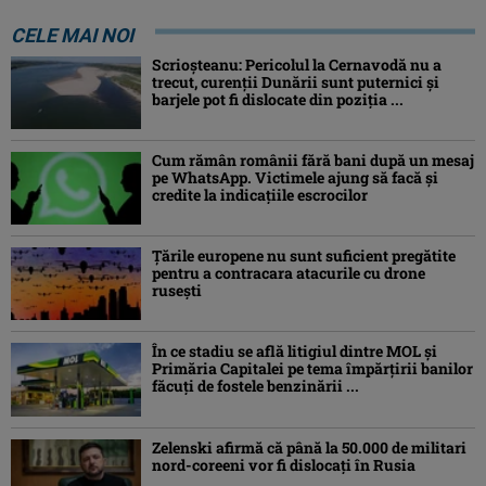
CELE MAI NOI
Scrioșteanu: Pericolul la Cernavodă nu a
trecut, curenţii Dunării sunt puternici şi
barjele pot fi dislocate din poziţia ...
Cum rămân românii fără bani după un mesaj
pe WhatsApp. Victimele ajung să facă și
credite la indicațiile escrocilor
Ţările europene nu sunt suficient pregătite
pentru a contracara atacurile cu drone
ruseşti
În ce stadiu se află litigiul dintre MOL și
Primăria Capitalei pe tema împărțirii banilor
făcuți de fostele benzinării ...
Zelenski afirmă că până la 50.000 de militari
nord-coreeni vor fi dislocaţi în Rusia