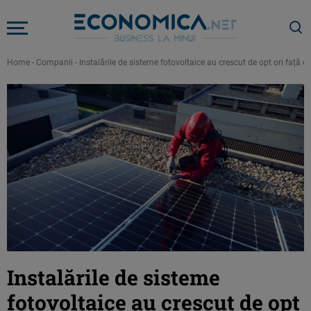
Home
-
Companii
-
Instalările de sisteme fotovoltaice au crescut de opt ori față 
Instalările de sisteme
fotovoltaice au crescut de opt