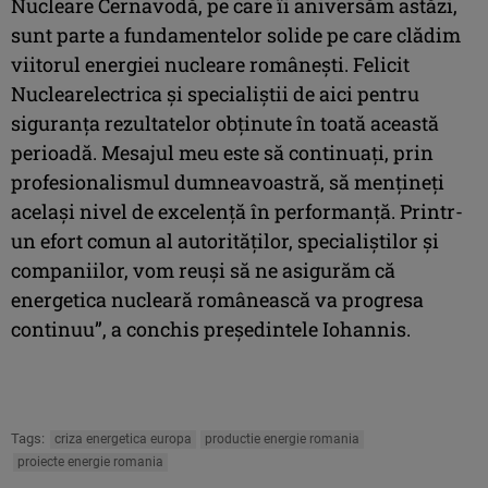
Nucleare Cernavodă, pe care îi aniversăm astăzi,
sunt parte a fundamentelor solide pe care clădim
viitorul energiei nucleare româneşti. Felicit
Nuclearelectrica şi specialiştii de aici pentru
siguranţa rezultatelor obţinute în toată această
perioadă. Mesajul meu este să continuaţi, prin
profesionalismul dumneavoastră, să menţineţi
acelaşi nivel de excelenţă în performanţă. Printr-
un efort comun al autorităţilor, specialiştilor şi
companiilor, vom reuşi să ne asigurăm că
energetica nucleară românească va progresa
continuu”, a conchis preşedintele Iohannis.
Tags:
criza energetica europa
productie energie romania
proiecte energie romania