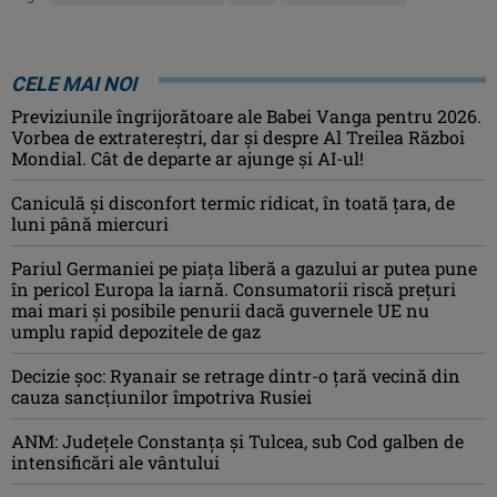
CELE MAI NOI
Previziunile îngrijorătoare ale Babei Vanga pentru 2026.
Vorbea de extratereștri, dar și despre Al Treilea Război
Mondial. Cât de departe ar ajunge și AI-ul!
Caniculă şi disconfort termic ridicat, în toată ţara, de
luni până miercuri
Pariul Germaniei pe piaţa liberă a gazului ar putea pune
în pericol Europa la iarnă. Consumatorii riscă preţuri
mai mari şi posibile penurii dacă guvernele UE nu
umplu rapid depozitele de gaz
Decizie șoc: Ryanair se retrage dintr-o țară vecină din
cauza sancțiunilor împotriva Rusiei
ANM: Judeţele Constanţa şi Tulcea, sub Cod galben de
intensificări ale vântului