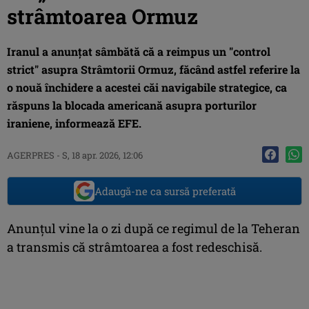
strâmtoarea Ormuz
Iranul a anunţat sâmbătă că a reimpus un "control
strict" asupra Strâmtorii Ormuz, făcând astfel referire la
o nouă închidere a acestei căi navigabile strategice, ca
răspuns la blocada americană asupra porturilor
iraniene, informează EFE.
AGERPRES
-
S, 18 apr. 2026, 12:06
Adaugă-ne ca sursă preferată
Anunţul vine la o zi după ce regimul de la Teheran
a transmis că strâmtoarea a fost redeschisă.