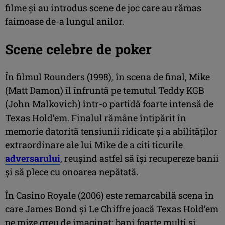
filme și au introdus scene de joc care au rămas
faimoase de-a lungul anilor.
Scene celebre de poker
În filmul Rounders (1998), în scena de final, Mike
(Matt Damon) îl înfruntă pe temutul Teddy KGB
(John Malkovich) într-o partidă foarte intensă de
Texas Hold’em. Finalul rămâne întipărit în
memorie datorită tensiunii ridicate și a abilităților
extraordinare ale lui Mike de a citi ticurile
adversarului
, reușind astfel să își recupereze banii
și să plece cu onoarea nepătată.
În Casino Royale (2006) este remarcabilă scena în
care James Bond și Le Chiffre joacă Texas Hold’em
pe mize greu de imaginat: bani foarte mulți și