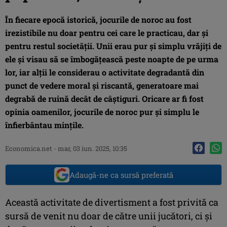
În fiecare epocă istorică, jocurile de noroc au fost
irezistibile nu doar pentru cei care le practicau, dar și
pentru restul societății. Unii erau pur și simplu vrăjiți de
ele și visau să se îmbogățească peste noapte de pe urma
lor, iar alții le considerau o activitate degradantă din
punct de vedere moral și riscantă, generatoare mai
degrabă de ruină decât de câștiguri. Oricare ar fi fost
opinia oamenilor, jocurile de noroc pur și simplu le
înfierbântau mințile.
Economica.net
-
mar, 03 iun. 2025, 10:35
Adaugă-ne ca sursă preferată
Această activitate de divertisment a fost privită ca
sursă de venit nu doar de către unii jucători, ci și