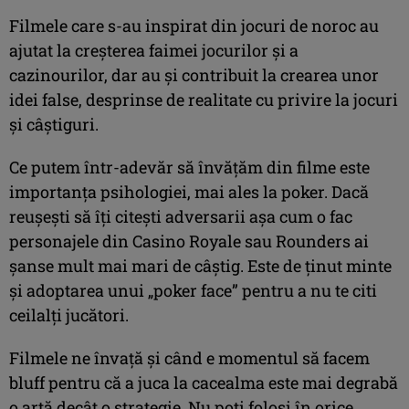
Filmele care s-au inspirat din jocuri de noroc au
ajutat la creșterea faimei jocurilor și a
cazinourilor, dar au și contribuit la crearea unor
idei false, desprinse de realitate cu privire la jocuri
și câștiguri.
Ce putem într-adevăr să învățăm din filme este
importanța psihologiei, mai ales la poker. Dacă
reușești să îți citești adversarii așa cum o fac
personajele din Casino Royale sau Rounders ai
șanse mult mai mari de câștig. Este de ținut minte
și adoptarea unui „poker face” pentru a nu te citi
ceilalți jucători.
Filmele ne învață și când e momentul să facem
bluff pentru că a juca la cacealma este mai degrabă
o artă decât o strategie. Nu poți folosi în orice