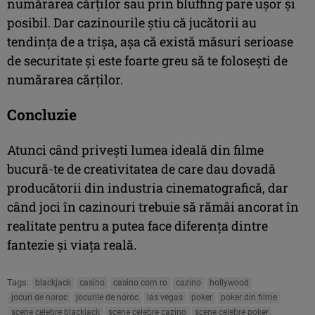
numărarea cărților sau prin bluffing pare ușor și
posibil. Dar cazinourile știu că jucătorii au
tendința de a trișa, așa că există măsuri serioase
de securitate și este foarte greu să te folosești de
numărarea cărților.
Concluzie
Atunci când privești lumea ideală din filme
bucură-te de creativitatea de care dau dovadă
producătorii din industria cinematografică, dar
când joci în cazinouri trebuie să rămâi ancorat în
realitate pentru a putea face diferența dintre
fantezie și viața reală.
Tags:
blackjack
casino
casino com ro
cazino
hollywood
jocuri de noroc
jocurile de noroc
las vegas
poker
poker din filme
scene celebre blackjack
scene celebre cazino
scene celebre poker