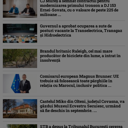
CJ Mureș a semnat contractul pentru
modernizarea primului tronson a DJ 153
Ernei-Sovata, cu o valoare de peste 225 de
milioane ...
Guvernul a aprobat ocuparea a sute de
posturi vacante la Transelectrica, Transgaz
și Hidroelectrica
Brandul britanic Raleigh, cel mai mare
producător de biciclete din lume, a intrat în
insolvență
Comisarul european Magnus Brunner: UE
trebuie să folosească toate pârghiile în
relația cu Marocul, inclusiv politica ...
Castelul Miko din Olteni, județul Covasna, va
găzdui Muzeul Ecvestru Secuiesc, urmând
să fie deschis în septembrie. ...
STB a depus la Tribunalul București cererea