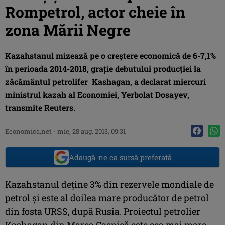
Rompetrol, actor cheie în
zona Mării Negre
Kazahstanul mizează pe o creştere economică de 6-7,1%
în perioada 2014-2018, graţie debutului producţiei la
zăcământul petrolifer Kashagan, a declarat miercuri
ministrul kazah al Economiei, Yerbolat Dosayev,
transmite Reuters.
Economica.net -
mie, 28 aug. 2013, 09:31
Adaugă-ne ca sursă preferată
Kazahstanul deţine 3% din rezervele mondiale de
petrol şi este al doilea mare producător de petrol
din fosta URSS, după Rusia. Proiectul petrolier
Kashagan din Marea Caspică este cea mai mare