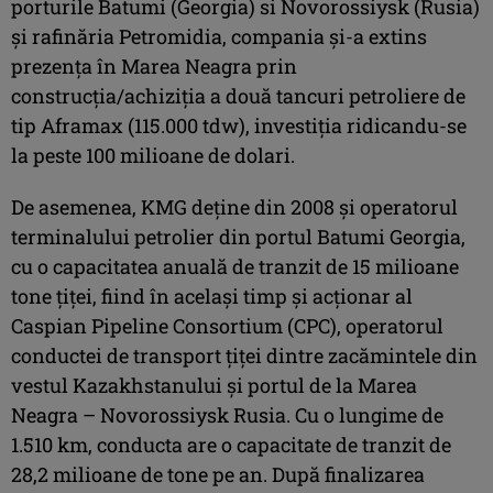
porturile Batumi (Georgia) si Novorossiysk (Rusia)
şi rafinăria Petromidia, compania şi-a extins
prezenţa în Marea Neagra prin
construcţia/achiziţia a două tancuri petroliere de
tip Aframax (115.000 tdw), investiţia ridicandu-se
la peste 100 milioane de dolari.
De asemenea, KMG deţine din 2008 şi operatorul
terminalului petrolier din portul Batumi Georgia,
cu o capacitatea anuală de tranzit de 15 milioane
tone ţiţei, fiind în acelaşi timp şi acţionar al
Caspian Pipeline Consortium (CPC), operatorul
conductei de transport ţiţei dintre zacămintele din
vestul Kazakhstanului şi portul de la Marea
Neagra – Novorossiysk Rusia. Cu o lungime de
1.510 km, conducta are o capacitate de tranzit de
28,2 milioane de tone pe an. După finalizarea