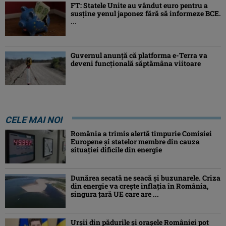
FT: Statele Unite au vândut euro pentru a
susține yenul japonez fără să informeze BCE.
...
Guvernul anunță că platforma e-Terra va
deveni funcţională săptămâna viitoare
CELE MAI NOI
România a trimis alertă timpurie Comisiei
Europene și statelor membre din cauza
situației dificile din energie
Dunărea secată ne seacă și buzunarele. Criza
din energie va crește inflația în România,
singura țară UE care are ...
Urșii din pădurile și orașele României pot