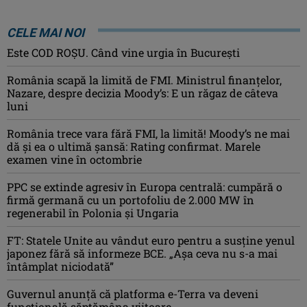
CELE MAI NOI
Este COD ROŞU. Când vine urgia în Bucureşti
România scapă la limită de FMI. Ministrul finanțelor,
Nazare, despre decizia Moody’s: E un răgaz de câteva
luni
România trece vara fără FMI, la limită! Moody’s ne mai
dă și ea o ultimă șansă: Rating confirmat. Marele
examen vine în octombrie
PPC se extinde agresiv în Europa centrală: cumpără o
firmă germană cu un portofoliu de 2.000 MW în
regenerabil în Polonia și Ungaria
FT: Statele Unite au vândut euro pentru a susține yenul
japonez fără să informeze BCE. „Așa ceva nu s-a mai
întâmplat niciodată”
Guvernul anunță că platforma e-Terra va deveni
funcţională săptămâna viitoare