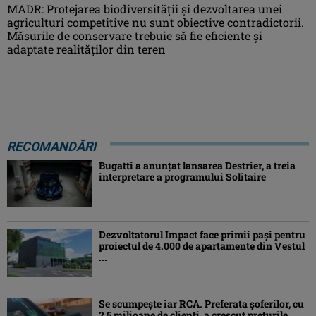
MADR: Protejarea biodiversităţii şi dezvoltarea unei
agriculturi competitive nu sunt obiective contradictorii.
Măsurile de conservare trebuie să fie eficiente şi
adaptate realităţilor din teren
RECOMANDĂRI
Bugatti a anunțat lansarea Destrier, a treia
interpretare a programului Solitaire
Dezvoltatorul Impact face primii pași pentru
proiectul de 4.000 de apartamente din Vestul
...
Se scumpește iar RCA. Preferata șoferilor, cu
2,5 milioane de clienți, a crescut prețurile ...