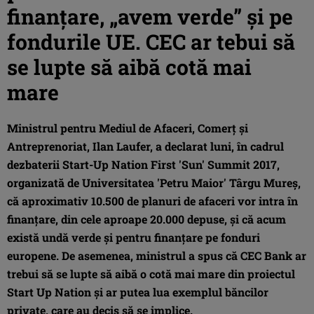
finanţare, „avem verde” şi pe
fondurile UE. CEC ar tebui să
se lupte să aibă cotă mai
mare
Ministrul pentru Mediul de Afaceri, Comerţ şi
Antreprenoriat, Ilan Laufer, a declarat luni, în cadrul
dezbaterii Start-Up Nation First 'Sun' Summit 2017,
organizată de Universitatea 'Petru Maior' Târgu Mureş,
că aproximativ 10.500 de planuri de afaceri vor intra în
finanţare, din cele aproape 20.000 depuse, şi că acum
există undă verde şi pentru finanţare pe fonduri
europene. De asemenea, ministrul a spus că CEC Bank ar
trebui să se lupte să aibă o cotă mai mare din proiectul
Start Up Nation şi ar putea lua exemplul băncilor
private, care au decis să se implice.