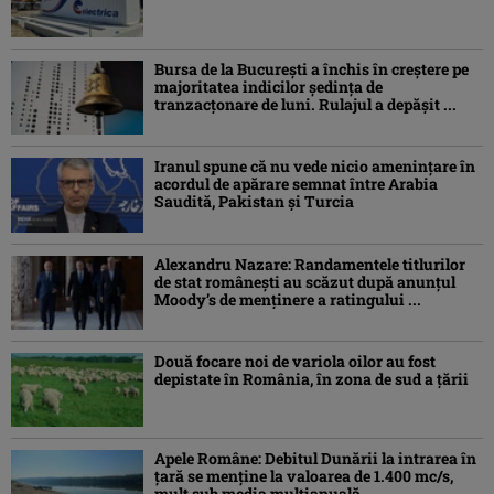
Bursa de la București a închis în creștere pe
majoritatea indicilor ședința de
tranzacțonare de luni. Rulajul a depășit ...
Iranul spune că nu vede nicio amenințare în
acordul de apărare semnat între Arabia
Saudită, Pakistan și Turcia
Alexandru Nazare: Randamentele titlurilor
de stat româneşti au scăzut după anunțul
Moody’s de menținere a ratingului ...
Două focare noi de variola oilor au fost
depistate în România, în zona de sud a țării
Apele Române: Debitul Dunării la intrarea în
țară se menține la valoarea de 1.400 mc/s,
mult sub media multianuală ...