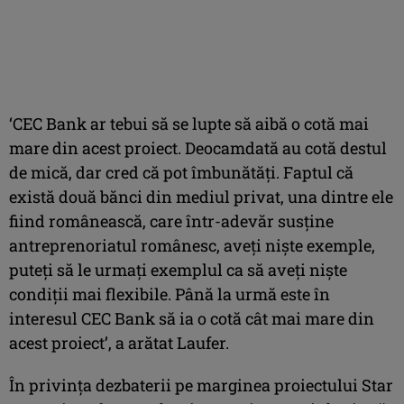
‘CEC Bank ar tebui să se lupte să aibă o cotă mai
mare din acest proiect. Deocamdată au cotă destul
de mică, dar cred că pot îmbunătăţi. Faptul că
există două bănci din mediul privat, una dintre ele
fiind românească, care într-adevăr susţine
antreprenoriatul românesc, aveţi nişte exemple,
puteţi să le urmaţi exemplul ca să aveţi nişte
condiţii mai flexibile. Până la urmă este în
interesul CEC Bank să ia o cotă cât mai mare din
acest proiect’, a arătat Laufer.
În privinţa dezbaterii pe marginea proiectului Star