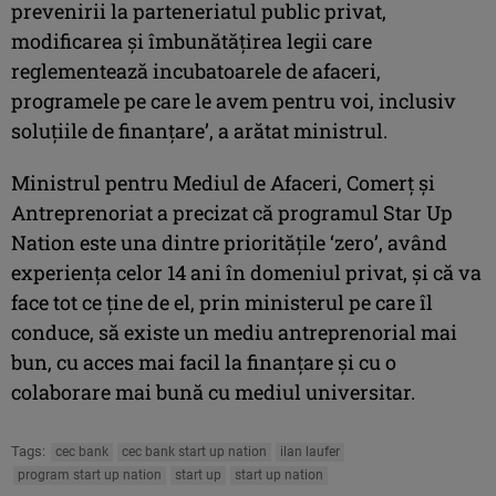
prevenirii la parteneriatul public privat,
modificarea şi îmbunătăţirea legii care
reglementează incubatoarele de afaceri,
programele pe care le avem pentru voi, inclusiv
soluţiile de finanţare’, a arătat ministrul.
Ministrul pentru Mediul de Afaceri, Comerţ şi
Antreprenoriat a precizat că programul Star Up
Nation este una dintre priorităţile ‘zero’, având
experienţa celor 14 ani în domeniul privat, şi că va
face tot ce ţine de el, prin ministerul pe care îl
conduce, să existe un mediu antreprenorial mai
bun, cu acces mai facil la finanţare şi cu o
colaborare mai bună cu mediul universitar.
Tags:
cec bank
cec bank start up nation
ilan laufer
program start up nation
start up
start up nation