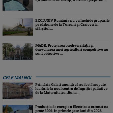
EXCLUSIV România nu va închide grupurile
pe cărbune de la Turceni și Craiova la
sfârșitul ...
MADR: Protejarea biodiversităţii şi
dezvoltarea unei agriculturi competitive nu
sunt obiective ...
CELE MAI NOI
Primăria Galați anunță că au fost începute
lucrările la noul centru de îngrijiri paliative
de la Maternitatea „Buna ...
Producția de energie a Electrica a crescut cu
peste 300% în primele șase luni din 2026