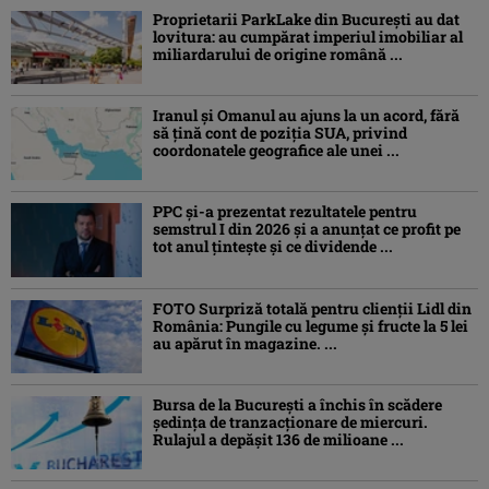
Proprietarii ParkLake din București au dat
lovitura: au cumpărat imperiul imobiliar al
miliardarului de origine română ...
Iranul și Omanul au ajuns la un acord, fără
să țină cont de poziția SUA, privind
coordonatele geografice ale unei ...
PPC și-a prezentat rezultatele pentru
semstrul I din 2026 și a anunțat ce profit pe
tot anul țintește și ce dividende ...
FOTO Surpriză totală pentru clienții Lidl din
România: Pungile cu legume și fructe la 5 lei
au apărut în magazine. ...
Bursa de la București a închis în scădere
ședința de tranzacționare de miercuri.
Rulajul a depășit 136 de milioane ...