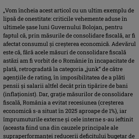
„Vom încheia acest articol cu un ultim exemplu de
lipsă de onestitate: criticile vehemente aduse în
ultimele şase luni Guvernului Bolojan, pentru
faptul că, prin măsurile de consolidare fiscală, ar fi
afectat consumul şi creşterea economică. Adevărul
este că, fără acele măsuri de consolidare fiscală
astăzi am fi vorbit de o Românie în incapacitate de
plată, retrogradată la categoria „junk” de către
agenţiile de rating, în imposibilitatea de a plăti
pensii şi salarii altfel decât prin tipărire de bani
(inflaţionist). Dar, graţie măsurilor de consolidare
fiscală, România a evitat recesiunea (creşterea
economică s-a situat în 2025 aproape de 1%), iar
împrumuturile externe şi cele interne s-au ieftinit
(aceasta fiind una din cauzele principale ale
supraperformanţei reducerii deficitului bugetar de