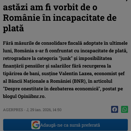
astăzi am fi vorbit de o
Românie în incapacitate de
plată
Fără măsurile de consolidare fiscală adoptate în ultimele
luni, România s-ar fi confruntat cu incapacitate de plată,
retrogradare la categoria "junk" şi imposibilitatea
finanţării pensiilor şi salariilor fără recurgerea la
tipărirea de bani, susţine Valentin Lazea, economist şef
al Băncii Naţionale a României (BNR), în articolul
"Despre onestitate în dezbaterea economică", postat pe
blogul Opiniibnr.ro.
AGERPRES
-
J, 29 ian. 2026, 14:50
Adaugă-ne ca sursă preferată