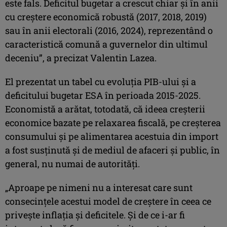
este fals. Deficitul bugetar a crescut chiar şi în anii
cu creştere economică robustă (2017, 2018, 2019)
sau în anii electorali (2016, 2024), reprezentând o
caracteristică comună a guvernelor din ultimul
deceniu”, a precizat Valentin Lazea.
El prezentat un tabel cu evoluţia PIB-ului şi a
deficitului bugetar ESA în perioada 2015-2025.
Economistă a arătat, totodată, că ideea creşterii
economice bazate pe relaxarea fiscală, pe creşterea
consumului şi pe alimentarea acestuia din import
a fost susţinută şi de mediul de afaceri şi public, în
general, nu numai de autorităţi.
„Aproape pe nimeni nu a interesat care sunt
consecinţele acestui model de creştere în ceea ce
priveşte inflaţia şi deficitele. Şi de ce i-ar fi