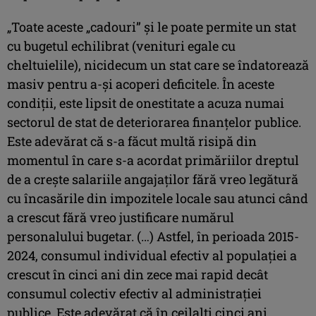
„Toate aceste „cadouri” şi le poate permite un stat
cu bugetul echilibrat (venituri egale cu
cheltuielile), nicidecum un stat care se îndatorează
masiv pentru a-şi acoperi deficitele. În aceste
condiţii, este lipsit de onestitate a acuza numai
sectorul de stat de deteriorarea finanţelor publice.
Este adevărat că s-a făcut multă risipă din
momentul în care s-a acordat primăriilor dreptul
de a creşte salariile angajaţilor fără vreo legătură
cu încasările din impozitele locale sau atunci când
a crescut fără vreo justificare numărul
personalului bugetar. (…) Astfel, în perioada 2015-
2024, consumul individual efectiv al populaţiei a
crescut în cinci ani din zece mai rapid decât
consumul colectiv efectiv al administraţiei
publice. Este adevărat că în ceilalţi cinci ani