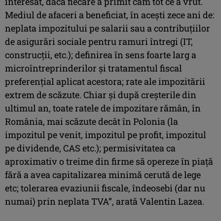
interesat, dacă fiecare a primit cam tot ce a vrut.
Mediul de afaceri a beneficiat, în aceşti zece ani de:
neplata impozitului pe salarii sau a contribuţiilor
de asigurări sociale pentru ramuri întregi (IT,
construcţii, etc.); definirea în sens foarte larg a
microîntreprinderilor şi tratamentul fiscal
preferenţial aplicat acestora; rate ale impozitării
extrem de scăzute. Chiar şi după creşterile din
ultimul an, toate ratele de impozitare rămân, în
România, mai scăzute decât în Polonia (la
impozitul pe venit, impozitul pe profit, impozitul
pe dividende, CAS etc.); permisivitatea ca
aproximativ o treime din firme să opereze în piaţă
fără a avea capitalizarea minimă cerută de lege
etc; tolerarea evaziunii fiscale, îndeosebi (dar nu
numai) prin neplata TVA”, arată Valentin Lazea.