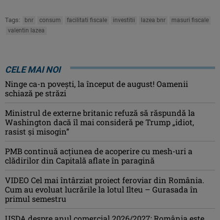
Tags:
bnr
consum
facilitati fiscale
investitii
lazea bnr
masuri fiscale
valentin lazea
CELE MAI NOI
Ninge ca-n povești, la început de august! Oamenii
schiază pe străzi
Ministrul de externe britanic refuză să răspundă la
Washington dacă îl mai consideră pe Trump „idiot,
rasist şi misogin”
PMB continuă acțiunea de acoperire cu mesh-uri a
clădirilor din Capitală aflate în paragină
VIDEO Cel mai întârziat proiect feroviar din România.
Cum au evoluat lucrările la lotul Ilteu – Gurasada în
primul semestru
USDA despre anul comercial 2026/2027: România este