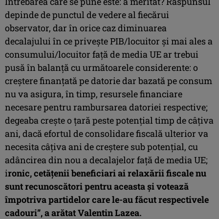
Întrebarea care se pune este: a meritat? Răspunsul
depinde de punctul de vedere al fiecărui
observator, dar în orice caz diminuarea
decalajului în ce priveşte PIB/locuitor şi mai ales a
consumului/locuitor faţă de media UE ar trebui
pusă în balanţă cu următoarele considerente: o
creştere finanţată pe datorie dar bazată pe consum
nu va asigura, în timp, resursele financiare
necesare pentru rambursarea datoriei respective;
degeaba creşte o ţară peste potenţial timp de câţiva
ani, dacă efortul de consolidare fiscală ulterior va
necesita câţiva ani de creştere sub potenţial, cu
adâncirea din nou a decalajelor faţă de media UE;
i
ronic, cetăţenii beneficiari ai relaxării fiscale nu
sunt recunoscători pentru aceasta şi votează
împotriva partidelor care le-au făcut respectivele
cadouri”, a arătat Valentin Lazea.