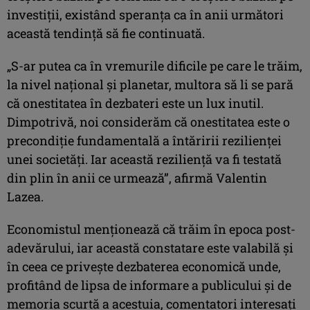
investiţii, existând speranţa ca în anii următori
această tendinţă să fie continuată.
„S-ar putea ca în vremurile dificile pe care le trăim,
la nivel naţional şi planetar, multora să li se pară
că onestitatea în dezbateri este un lux inutil.
Dimpotrivă, noi considerăm că onestitatea este o
precondiţie fundamentală a întăririi rezilienţei
unei societăţi. Iar această rezilienţă va fi testată
din plin în anii ce urmează”, afirmă Valentin
Lazea.
Economistul menţionează că trăim în epoca post-
adevărului, iar această constatare este valabilă şi
în ceea ce priveşte dezbaterea economică unde,
profitând de lipsa de informare a publicului şi de
memoria scurtă a acestuia, comentatori interesaţi