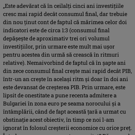
„Este adevărat că în ceilalţi cinci ani investiţiile
cresc mai rapid decât consumul final, dar trebuie
din nou ţinut cont de faptul că mărimea celor doi
indicatori este de circa 1:3 (consumul final
depăşeşte de aproximativ trei ori volumul
investiţiilor, prin urmare este mult mai uşor
pentru acestea din urmă să crească în ritmuri
relative). Nemaivorbind de faptul că în şapte ani
din zece consumul final creşte mai rapid decât PIB,
într-un an creşte în acelaşi ritm şi doar în doi ani
este devansat de creşterea PIB. Prin urmare, este
lipsit de onestitate a pune recenta admitere a
Bulgariei în zona euro pe seama norocului şi a
întâmplării, când de fapt această ţară a urmat cu
obstinaţie acest obiectiv, în timp ce noi l-am
ignorat în folosul creşterii economice cu orice preţ.